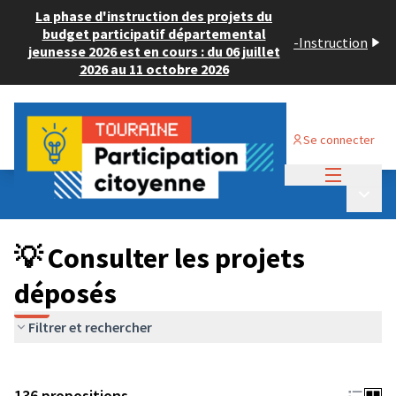
La phase d'instruction des projets du
budget participatif départemental
-
Instruction
jeunesse 2026 est en cours : du 06 juillet
2026 au 11 octobre 2026
Se connecter
Menu princi
Budget Participatif JEUNESSE 2024
/
Menu p
💡 Consulter les projets déposés
💡 Consulter les projets
déposés
Filtrer et rechercher
136 propositions