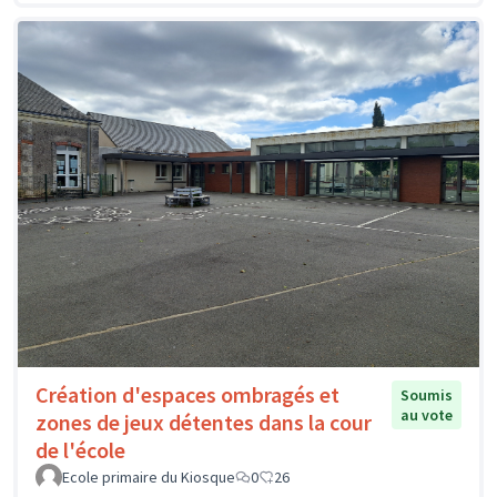
Création d'espaces ombragés et
Soumis
au vote
zones de jeux détentes dans la cour
de l'école
Ecole primaire du Kiosque
0
26