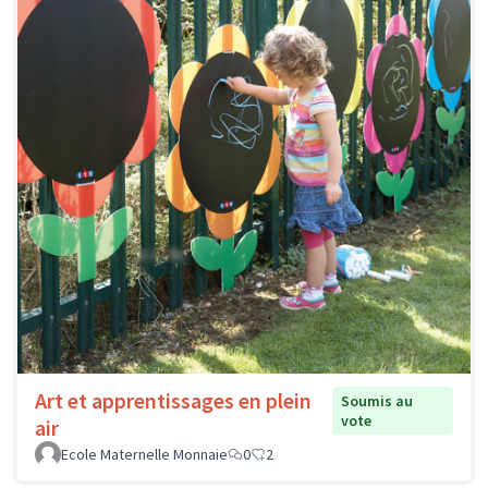
Art et apprentissages en plein
Soumis au
vote
air
Ecole Maternelle Monnaie
0
2