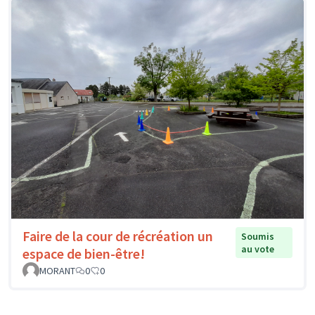
Faire de la cour de récréation un
Soumis
au vote
espace de bien-être!
MORANT
0
0