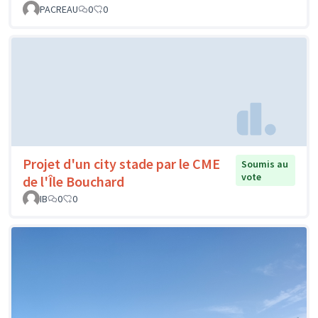
PACREAU
0
0
Projet d'un city stade par le CME
Soumis au
vote
de l'Île Bouchard
IB
0
0