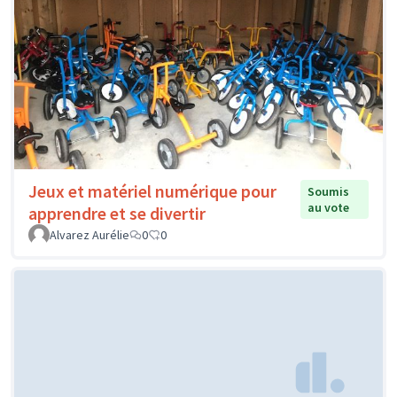
Jeux et matériel numérique pour
Soumis
au vote
apprendre et se divertir
Alvarez Aurélie
0
0