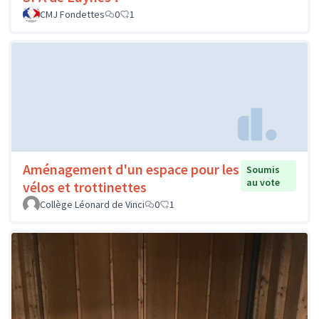
CMJ Fondettes
0
1
Aménagement d'un espace pour les
Soumis
au vote
vélos et trottinettes
Collège Léonard de Vinci
0
1