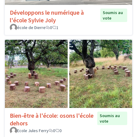
Développons le numérique à
Soumis au
vote
l'école Sylvie Joly
école de Dierre
0
1
Bien-être à l'école: osons l'école
Soumis au
vote
dehors
Ecole Jules Ferry
0
0