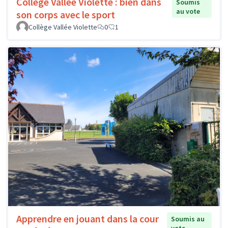
Collège Vallée Violette : bien dans
Soumis
au vote
son corps avec le sport
Collège Vallée Violette
0
1
Apprendre en jouant dans la cour
Soumis au
vote