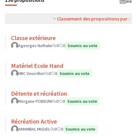
Classement des propositions par :
Classe extérieure
Ageorges Nathalie
0
0
Soumis au vote
Matériel Ecole Hand
HBC Vouvrillon
0
6
Soumis au vote
Détente et récréation
Morgane POIDEVIN
0
0
Soumis au vote
Récréation Active
AMAMBAL MIGUEL
0
0
Soumis au vote