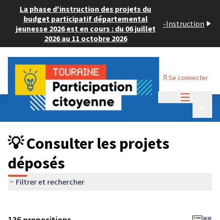
La phase d'instruction des projets du
budget participatif départemental
-
Instruction
jeunesse 2026 est en cours : du 06 juillet
2026 au 11 octobre 2026
Se connecter
Menu princi
Budget Participatif JEUNESSE 2024
/
Menu p
💡 Consulter les projets déposés
💡 Consulter les projets
déposés
Filtrer et rechercher
136 propositions