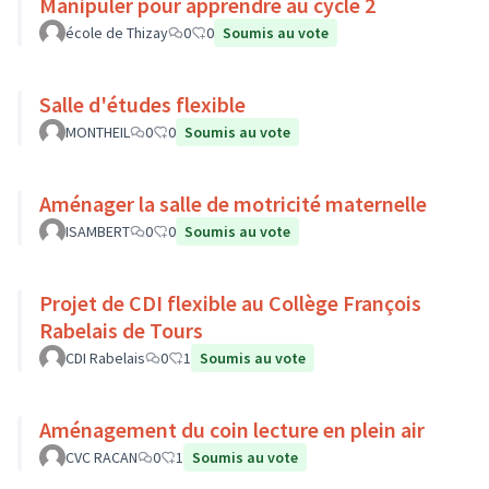
Manipuler pour apprendre au cycle 2
école de Thizay
0
0
Soumis au vote
Salle d'études flexible
MONTHEIL
0
0
Soumis au vote
Aménager la salle de motricité maternelle
ISAMBERT
0
0
Soumis au vote
Projet de CDI flexible au Collège François
Rabelais de Tours
CDI Rabelais
0
1
Soumis au vote
Aménagement du coin lecture en plein air
CVC RACAN
0
1
Soumis au vote