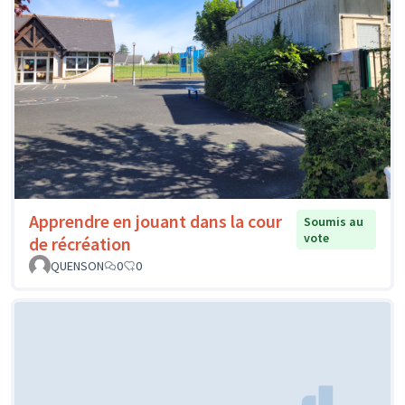
Apprendre en jouant dans la cour
Soumis au
vote
de récréation
QUENSON
0
0