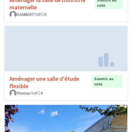
Soumis au
vote
maternelle
ISAMBERT
0
0
Aménager une salle d'étude
Soumis au
vote
flexible
Thomas
0
0