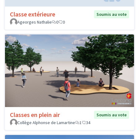
Classe extérieure
Soumis au vote
Ageorges Nathalie
0
0
Classes en plein air
Soumis au vote
Collège Alphonse de Lamartine
1
34