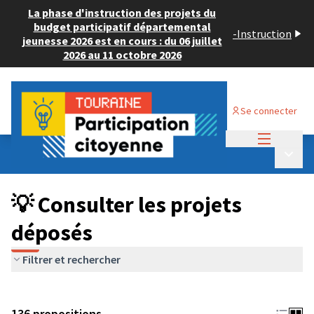
La phase d'instruction des projets du
budget participatif départemental
-
Instruction
jeunesse 2026 est en cours : du 06 juillet
2026 au 11 octobre 2026
Se connecter
Menu princi
Budget Participatif JEUNESSE 2024
/
Menu p
💡 Consulter les projets déposés
💡 Consulter les projets
déposés
Filtrer et rechercher
136 propositions