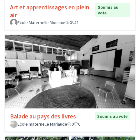
Art et apprentissages en plein
Soumis au
vote
air
Ecole Maternelle Monnaie
0
2
Balade au pays des livres
Soumis au vote
Ecole maternelle Mariaude
0
0