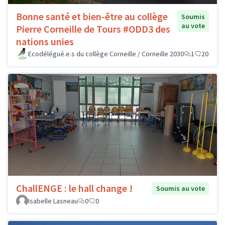
Bonne santé et bien-être au collège
Soumis
au vote
Pierre Corneille de Tours #ODD3 des
nations unies
Ecodélégué.e.s du collège Corneille / Corneille 2030
1
20
ChallENGE : le hall change !
Soumis au vote
Isabelle Lasneau
0
0