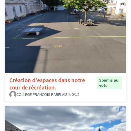
Création d'espaces dans notre
Soumis au
vote
cour de récréation.
COLLEGE FRANCOIS RABELAIS
0
1