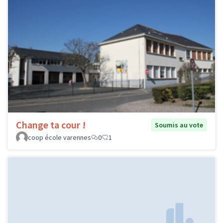
Change ta cour !
Soumis au vote
coop école varennes
0
1