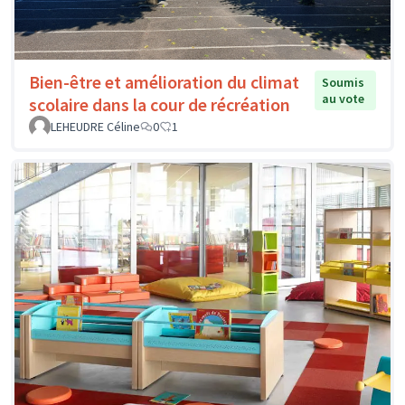
Bien-être et amélioration du climat
Soumis
au vote
scolaire dans la cour de récréation
LEHEUDRE Céline
0
1