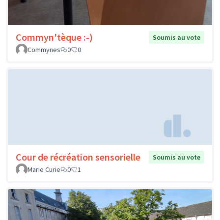
Commyn'tèque :-)
Soumis au vote
Commynes
0
0
Cour de récréation sensorielle
Soumis au vote
Marie Curie
0
1