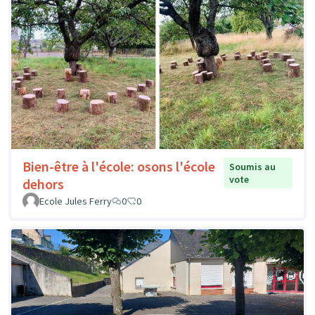
Bien-être à l'école: osons l'école
Soumis au
vote
dehors
Ecole Jules Ferry
0
0