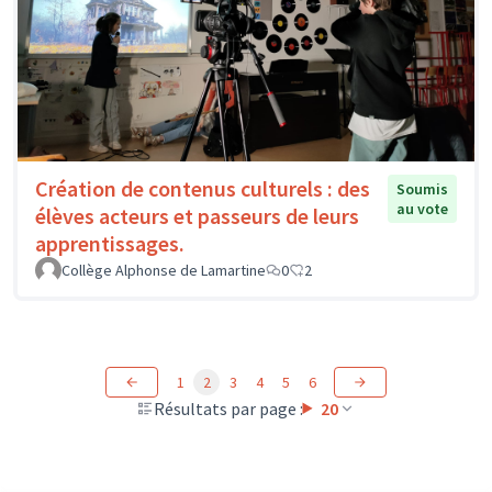
Création de contenus culturels : des
Soumis
au vote
élèves acteurs et passeurs de leurs
apprentissages.
Collège Alphonse de Lamartine
0
2
1
2
3
4
5
6
Résultats par page :
20