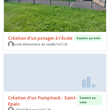
Création d'un potager à l'école
Soumis au vote
Ecole élémentaire de Seuilly
0
25
Création d'un Pumptrack - Saint-
Soumis au
vote
Epain
LATOUCHE Karine
6
28