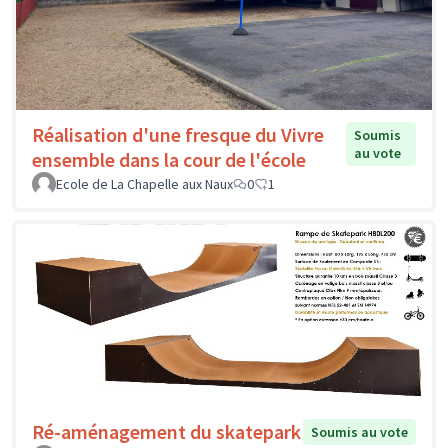
Réalisation d'une fresque du Vivre
Soumis
au vote
ensemble dans la cour de l'école
Ecole de La Chapelle aux Naux
0
1
Ré-aménagement du skatepark
Soumis au vote