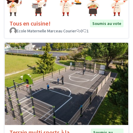
Tous en cuisine!
Soumis au vote
Ecole Maternelle Marceau Courier
0
1
Terrain multi sports à la
Soumis au