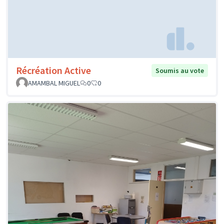
Récréation Active
Soumis au vote
AMAMBAL MIGUEL
0
0