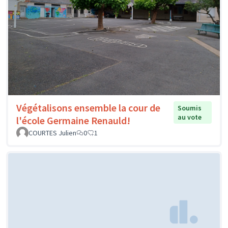
Végétalisons ensemble la cour de
Soumis
au vote
l'école Germaine Renauld!
COURTES Julien
0
1