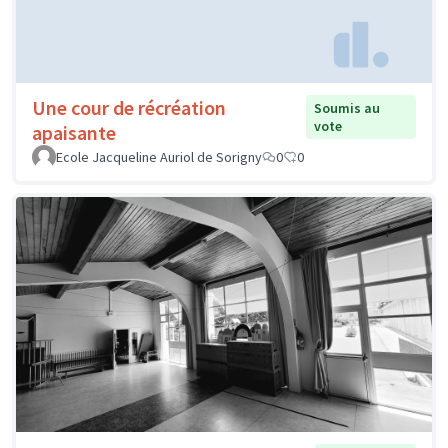
Une cour de récréation
Soumis au
vote
apaisante
Ecole Jacqueline Auriol de Sorigny
0
0