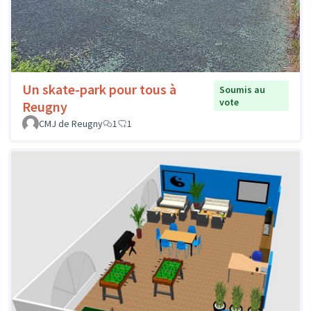
Un skate-park pour tous à
Soumis au
vote
Reugny
CMJ de Reugny
1
1