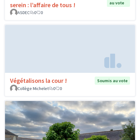
au vote
serein : l’affaire de tous !
ASDEC
0
0
Végétalisons la cour !
Soumis au vote
Collège Michelet
0
0