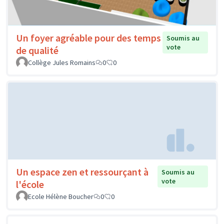
Un foyer agréable pour des temps
Soumis au
vote
de qualité
Collège Jules Romains
0
0
Un espace zen et ressourçant à
Soumis au
vote
l'école
Ecole Hélène Boucher
0
0