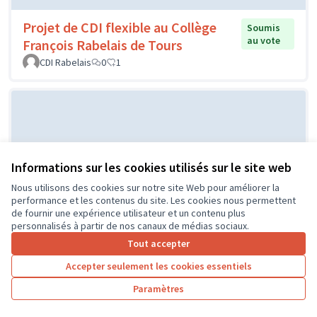
Projet de CDI flexible au Collège
Soumis
au vote
François Rabelais de Tours
CDI Rabelais
0
1
Informations sur les cookies utilisés sur le site web
Nous utilisons des cookies sur notre site Web pour améliorer la
performance et les contenus du site. Les cookies nous permettent
de fournir une expérience utilisateur et un contenu plus
Projet d'un city stade par le CME
Soumis au
personnalisés à partir de nos canaux de médias sociaux.
vote
de l'Île Bouchard
Tout accepter
IB
0
0
Accepter seulement les cookies essentiels
Paramètres