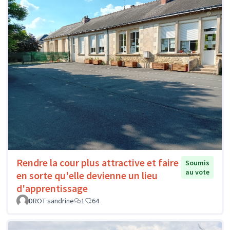
Rendre la cour plus attractive et faire
Soumis
au vote
en sorte qu'elle devienne un lieu
d'apprentissage
DROT sandrine
1
64