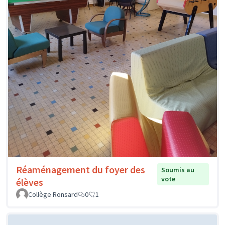
Réaménagement du foyer des
Soumis au
vote
élèves
Collège Ronsard
0
1