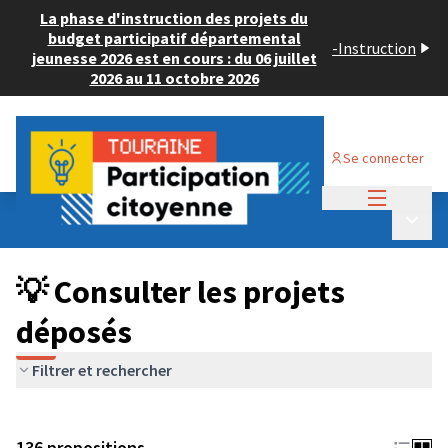
La phase d'instruction des projets du
budget participatif départemental
-
Instruction
jeunesse 2026 est en cours : du 06 juillet
2026 au 11 octobre 2026
Se connecter
Menu princi
Budget Participatif JEUNESSE 2024
/
Menu p
💡 Consulter les projets déposés
💡 Consulter les projets
déposés
Filtrer et rechercher
136 propositions