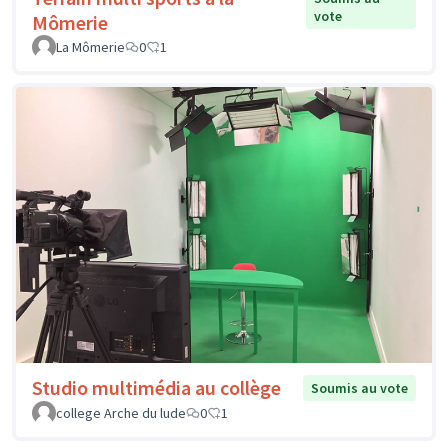
vote
Mômerie
La Mômerie
0
1
Studio multimédia au collège
Soumis au vote
college Arche du lude
0
1