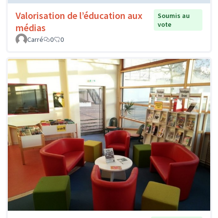
Valorisation de l’éducation aux
Soumis au
vote
médias
Carré
0
0