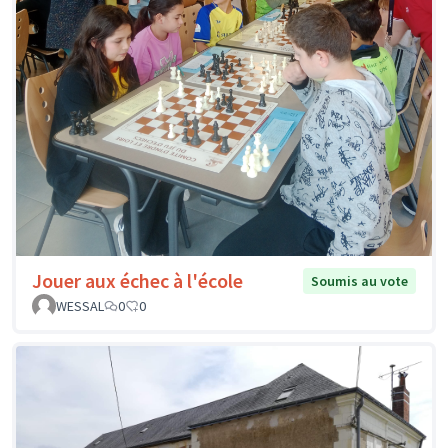
Jouer aux échec à l'école
Soumis au vote
WESSAL
0
0