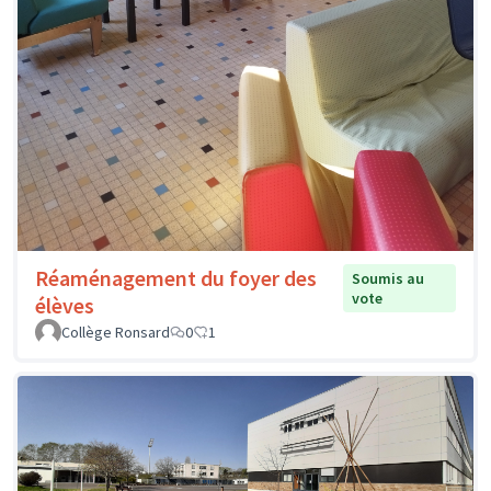
Réaménagement du foyer des
Soumis au
vote
élèves
Collège Ronsard
0
1