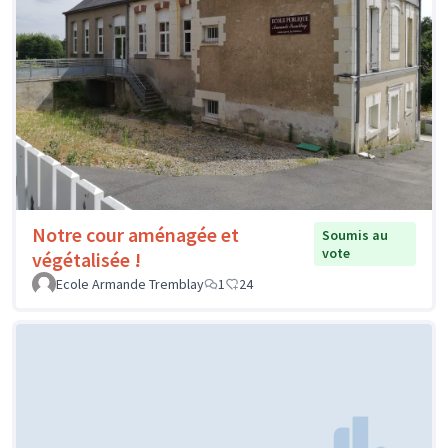
Notre cour aménagée et
Soumis au
vote
végétalisée !
Ecole Armande Tremblay
1
24