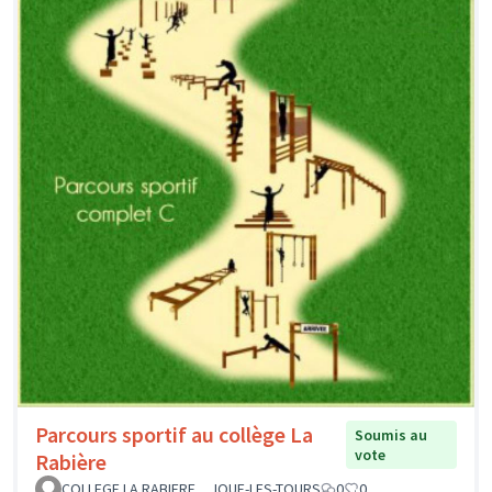
Parcours sportif au collège La
Soumis au
vote
Rabière
COLLEGE LA RABIERE _ JOUE-LES-TOURS
0
0