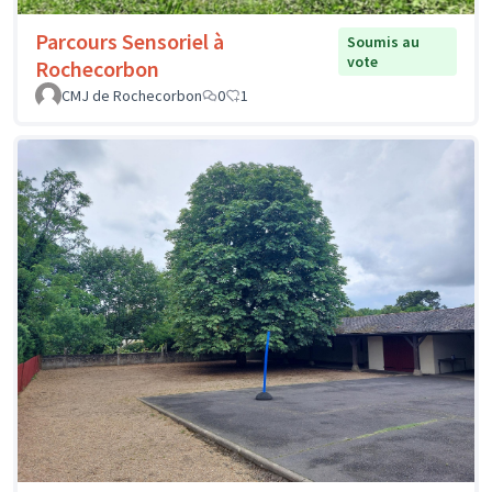
Parcours Sensoriel à
Soumis au
vote
Rochecorbon
CMJ de Rochecorbon
0
1