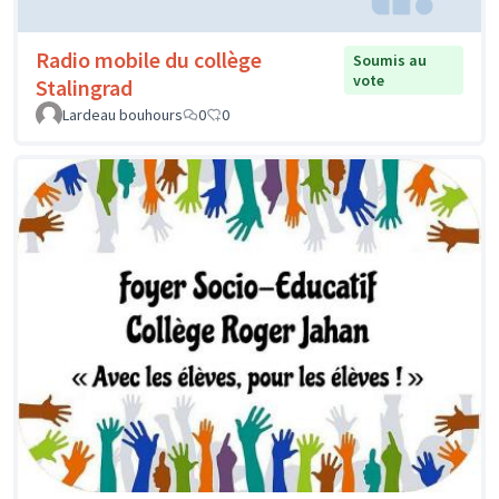
Radio mobile du collège
Soumis au
vote
Stalingrad
Lardeau bouhours
0
0