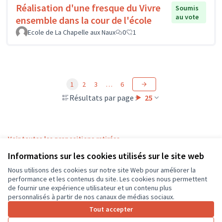
Réalisation d'une fresque du Vivre
Soumis
au vote
ensemble dans la cour de l'école
Ecole de La Chapelle aux Naux
0
1
1
2
3
…
6
Résultats par page :
25
Voir toutes les propositions retirées
Informations sur les cookies utilisés sur le site web
Nous utilisons des cookies sur notre site Web pour améliorer la
Conditions d'utilisation
performance et les contenus du site. Les cookies nous permettent
Paramètres des cookies
de fournir une expérience utilisateur et un contenu plus
CD37 sur X
CD37 sur Facebook
CD37 sur Instagram
CD37 sur YouTube
personnalisés à partir de nos canaux de médias sociaux.
(Lien externe)
(Lien externe)
(Lien externe)
(Lien externe)
Tout accepter