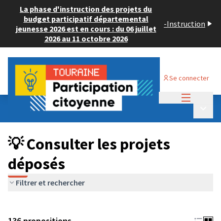
La phase d'instruction des projets du
budget participatif départemental
-
Instruction
jeunesse 2026 est en cours : du 06 juillet
2026 au 11 octobre 2026
Se connecter
Menu princi
Budget Participatif JEUNESSE 2024
/
Menu p
💡 Consulter les projets déposés
💡 Consulter les projets
déposés
Filtrer et rechercher
136 propositions