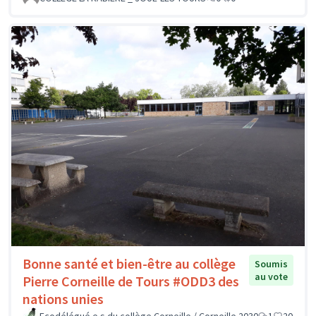
Bonne santé et bien-être au collège
Soumis
au vote
Pierre Corneille de Tours #ODD3 des
nations unies
Ecodélégué.e.s du collège Corneille / Corneille 2030
1
20