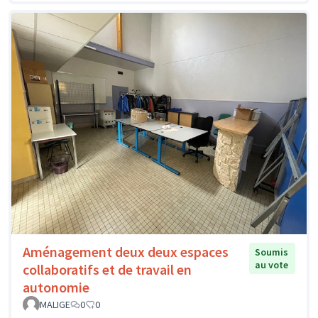
Aménagement deux deux espaces
Soumis
au vote
collaboratifs et de travail en
autonomie
MALIGE
0
0