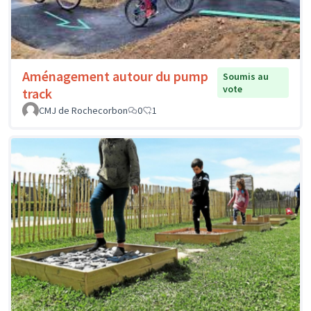
Aménagement autour du pump
Soumis au
vote
track
CMJ de Rochecorbon
0
1