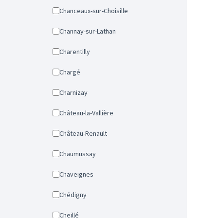
Chanceaux-sur-Choisille
Channay-sur-Lathan
Charentilly
Chargé
Charnizay
Château-la-Vallière
Château-Renault
Chaumussay
Chaveignes
Chédigny
Cheillé