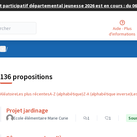
 participatif départemental jeunesse 2026 est en cours : du 06 
Aide - Plus
d'informations
Menu utilisateur
/
136 propositions
Aléatoire
Les plus récentes
A-Z (alphabétique)
Z-A (alphabétique inverse)
Le
Projet jardinage
Ecole élémentaire Marie Curie
1
1
Soum