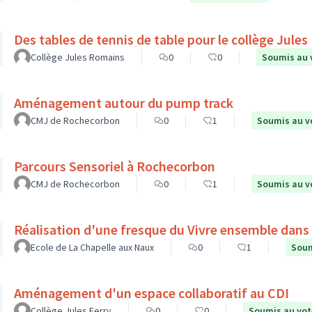
Des tables de tennis de table pour le collège Jule
Collège Jules Romains
0
0
Soumis au 
Aménagement autour du pump track
CMJ de Rochecorbon
0
1
Soumis au v
Parcours Sensoriel à Rochecorbon
CMJ de Rochecorbon
0
1
Soumis au v
Réalisation d'une fresque du Vivre ensemble dans l
Ecole de La Chapelle aux Naux
0
1
Soum
Aménagement d'un espace collaboratif au CDI
Collège Jules Ferry
0
0
Soumis au vot