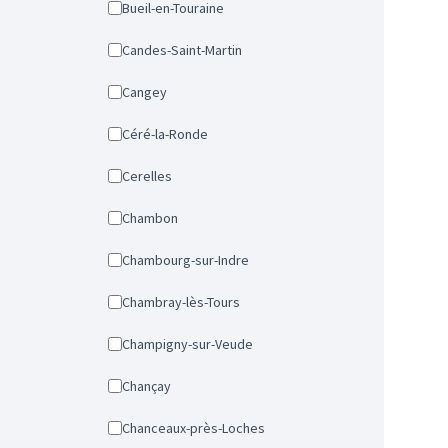
Bueil-en-Touraine
Candes-Saint-Martin
Cangey
Céré-la-Ronde
Cerelles
Chambon
Chambourg-sur-Indre
Chambray-lès-Tours
Champigny-sur-Veude
Chançay
Chanceaux-près-Loches