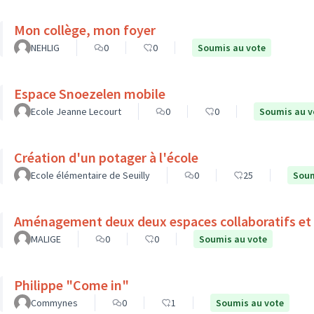
Mon collège, mon foyer
NEHLIG
0
0
Soumis au vote
Espace Snoezelen mobile
Ecole Jeanne Lecourt
0
0
Soumis au v
Création d'un potager à l'école
Ecole élémentaire de Seuilly
0
25
Soum
Aménagement deux deux espaces collaboratifs et 
MALIGE
0
0
Soumis au vote
Philippe "Come in"
Commynes
0
1
Soumis au vote