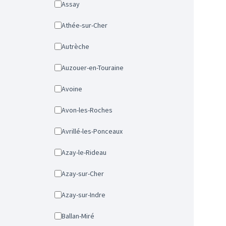
Assay
Athée-sur-Cher
Autrèche
Auzouer-en-Touraine
Avoine
Avon-les-Roches
Avrillé-les-Ponceaux
Azay-le-Rideau
Azay-sur-Cher
Azay-sur-Indre
Ballan-Miré