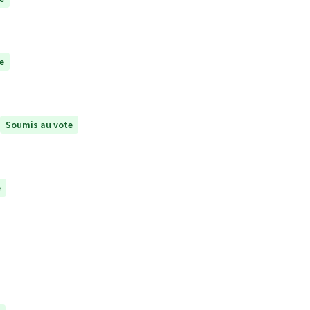
e
Soumis au vote
e