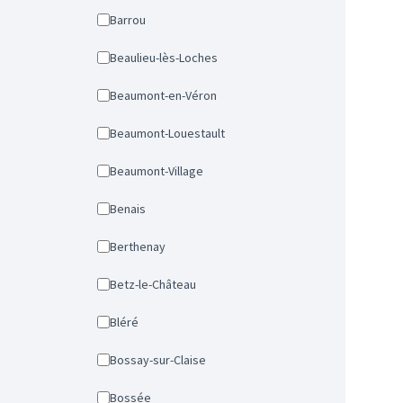
Barrou
Beaulieu-lès-Loches
Beaumont-en-Véron
Beaumont-Louestault
Beaumont-Village
Benais
Berthenay
Betz-le-Château
Bléré
Bossay-sur-Claise
Bossée