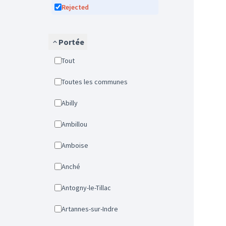
Rejected
Portée
Tout
Toutes les communes
Abilly
Ambillou
Amboise
Anché
Antogny-le-Tillac
Artannes-sur-Indre