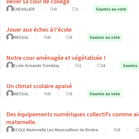
Rêver sa cour de collège
CHEVALLIER
0
1
Soumis au vote
Jouer aux échec à l'école
WESSAL
0
0
Soumis au vote
Notre cour aménagée et végétalisée !
Ecole Armande Tremblay
1
24
Soumis 
Un climat scolaire apaisé
WESSAL
0
0
Soumis au vote
Des équipements numériques collectifs comme aide à l'apprentissage à l'école
maternelle.
ECOLE Maternelle Les Moussaillons de Rivière
0