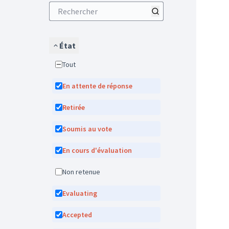
État
Tout
En attente de réponse
Retirée
Soumis au vote
En cours d'évaluation
Non retenue
Evaluating
Accepted