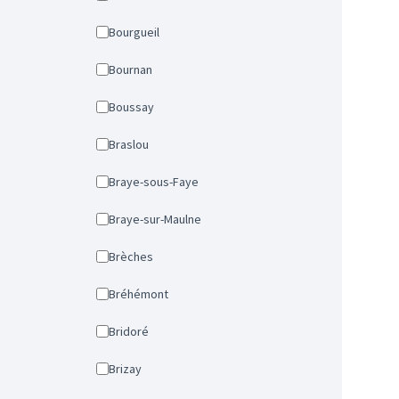
Bourgueil
Bournan
Boussay
Braslou
Braye-sous-Faye
Braye-sur-Maulne
Brèches
Bréhémont
Bridoré
Brizay