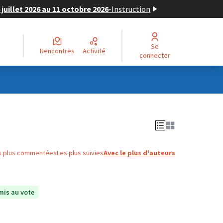
juillet 2026 au 11 octobre 2026
-
Instruction
Se
Rencontres
Activité
connecter
s plus commentées
Les plus suivies
Avec le plus d'auteurs
is au vote