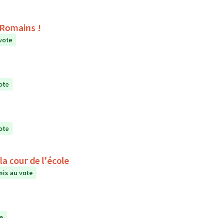
s Romains !
vote
ote
ote
a cour de l'école
is au vote
e