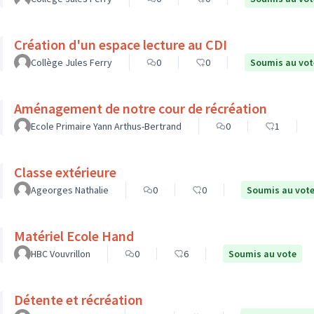
Création d'un espace lecture au CDI
Collège Jules Ferry
0
0
Soumis au vot
Aménagement de notre cour de récréation
Ecole Primaire Yann Arthus-Bertrand
0
1
Classe extérieure
Ageorges Nathalie
0
0
Soumis au vot
Matériel Ecole Hand
HBC Vouvrillon
0
6
Soumis au vote
Détente et récréation