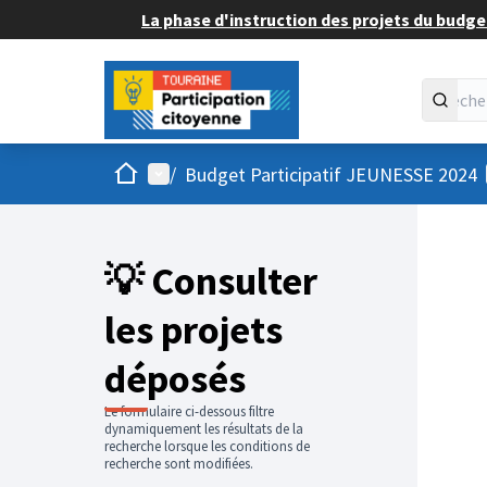
La phase d'instruction des projets du budget
Accueil
Menu principal
/
Budget Participatif JEUNESSE 2024
💡 Consulter
les projets
déposés
Le formulaire ci-dessous filtre
dynamiquement les résultats de la
recherche lorsque les conditions de
recherche sont modifiées.