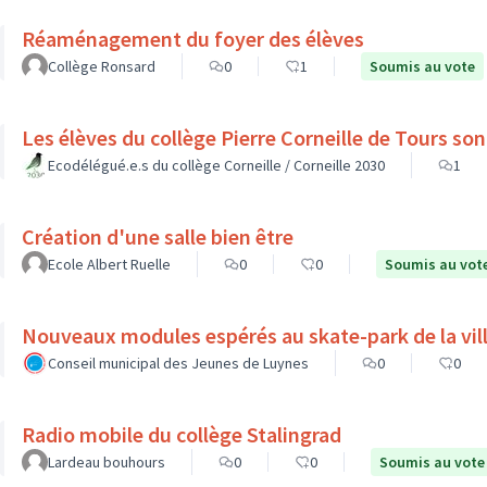
Réaménagement du foyer des élèves
Collège Ronsard
0
1
Soumis au vote
Les élèv
Ecodélégué.e.s du collège Corneille / Corneille 2030
1
Création d'une salle bien être
Ecole Albert Ruelle
0
0
Soumis au vot
Nouveaux modules espérés au skate-park de la vil
Conseil municipal des Jeunes de Luynes
0
0
Radio mobile du collège Stalingrad
Lardeau bouhours
0
0
Soumis au vote