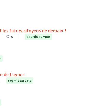
es du collège Pierre Corneille de Tours sont les futurs citoyens de demain !
10
Soumis au vote
e
le de Luynes
Soumis au vote