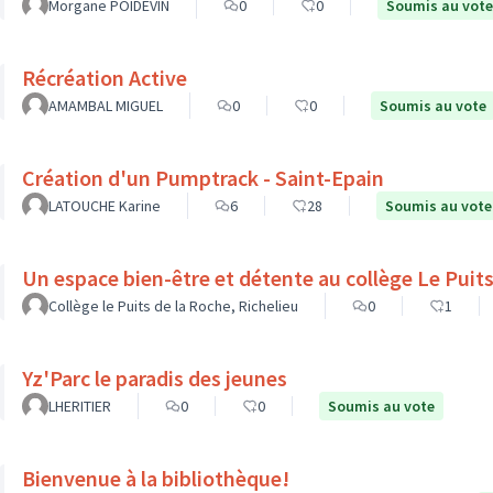
Morgane POIDEVIN
0
0
Soumis au vote
Récréation Active
AMAMBAL MIGUEL
0
0
Soumis au vote
Création d'un Pumptrack - Saint-Epain
LATOUCHE Karine
6
28
Soumis au vote
Un espace bien-être et d
Collège le Puits de la Roche, Richelieu
0
1
Yz'Parc le paradis des jeunes
LHERITIER
0
0
Soumis au vote
Bienvenue à la bibliothèque!