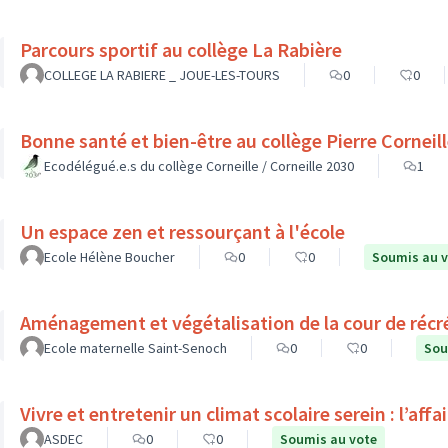
Parcours sportif au collège La Rabière
COLLEGE LA RABIERE _ JOUE-LES-TOURS
0
0
Bonne santé et bien-être au collège Pierre Cornei
Ecodélégué.e.s du collège Corneille / Corneille 2030
1
Un espace zen et ressourçant à l'école
Ecole Hélène Boucher
0
0
Soumis au 
Aménagement et végétalisation de la cour de récr
Ecole maternelle Saint-Senoch
0
0
Sou
Vivre et entretenir un climat scolaire serein : l’affa
ASDEC
0
0
Soumis au vote