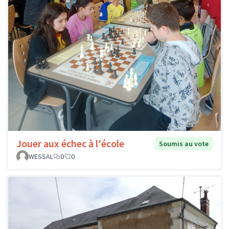
Jouer aux échec à l'école
Soumis au vote
WESSAL
0
0