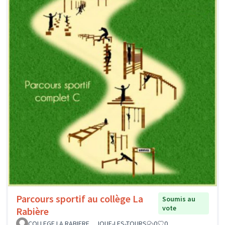
Parcours sportif au collège La
Soumis au
vote
Rabière
COLLEGE LA RABIERE _ JOUE-LES-TOURS
0
0