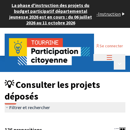
La phase d'instruction des projets du
budget participatif départemental
-
Instruction
jeunesse 2026 est en cours : du 06 juillet
2026 au 11 octobre 2026
Se connecter
Menu princi
Budget Participatif JEUNESSE 2024
/
Menu p
💡 Consulter les projets déposés
💡 Consulter les projets
déposés
Filtrer et rechercher
136 propositions