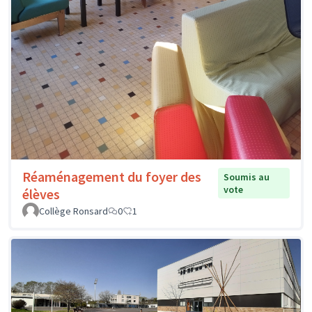
Réaménagement du foyer des
Soumis au
vote
élèves
Collège Ronsard
0
1