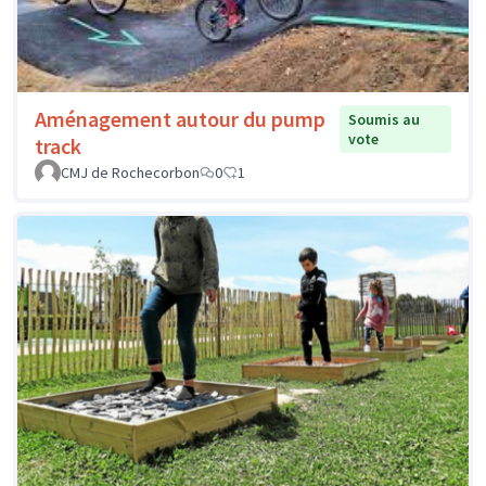
Aménagement autour du pump
Soumis au
vote
track
CMJ de Rochecorbon
0
1