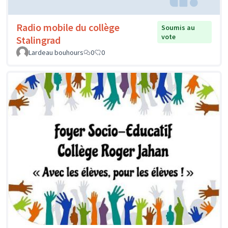
Radio mobile du collège
Soumis au
vote
Stalingrad
Lardeau bouhours
0
0