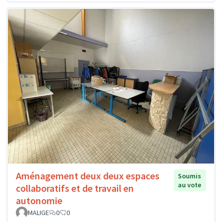
Aménagement deux deux espaces
Soumis
au vote
collaboratifs et de travail en
autonomie
MALIGE
0
0