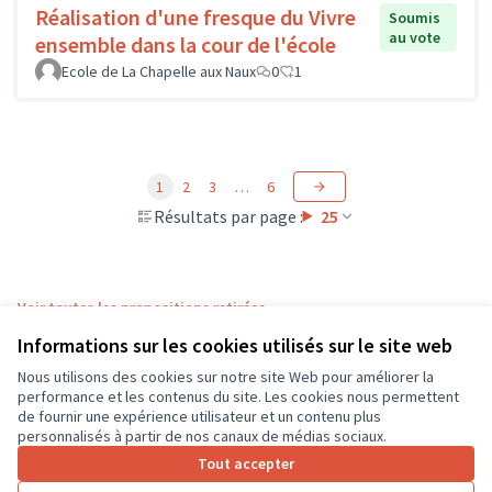
Réalisation d'une fresque du Vivre
Soumis
au vote
ensemble dans la cour de l'école
Ecole de La Chapelle aux Naux
0
1
1
2
3
…
6
Résultats par page :
25
Voir toutes les propositions retirées
Informations sur les cookies utilisés sur le site web
Nous utilisons des cookies sur notre site Web pour améliorer la
Conditions d'utilisation
performance et les contenus du site. Les cookies nous permettent
Paramètres des cookies
de fournir une expérience utilisateur et un contenu plus
CD37 sur X
CD37 sur Facebook
CD37 sur Instagram
CD37 sur YouTube
personnalisés à partir de nos canaux de médias sociaux.
(Lien externe)
(Lien externe)
(Lien externe)
(Lien externe)
Tout accepter