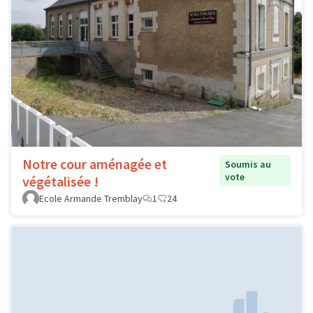
Notre cour aménagée et
Soumis au
vote
végétalisée !
Ecole Armande Tremblay
1
24