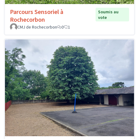
Parcours Sensoriel à
Soumis au
vote
Rochecorbon
CMJ de Rochecorbon
0
1