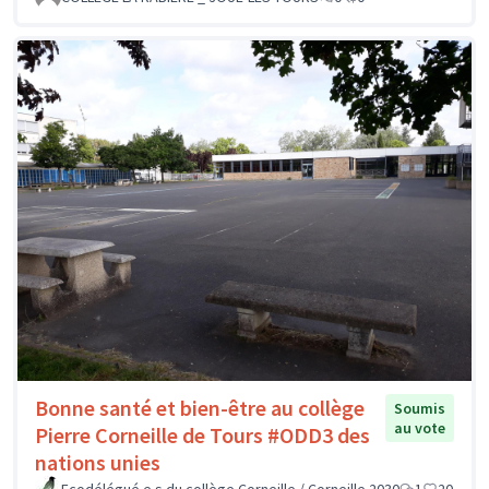
Bonne santé et bien-être au collège
Soumis
au vote
Pierre Corneille de Tours #ODD3 des
nations unies
Ecodélégué.e.s du collège Corneille / Corneille 2030
1
20