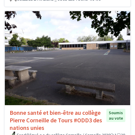
Bonne santé et bien-être au collège
Soumis
au vote
Pierre Corneille de Tours #ODD3 des
nations unies
Ecodélégué.e.s du collège Corneille / Corneille 2030
1
20