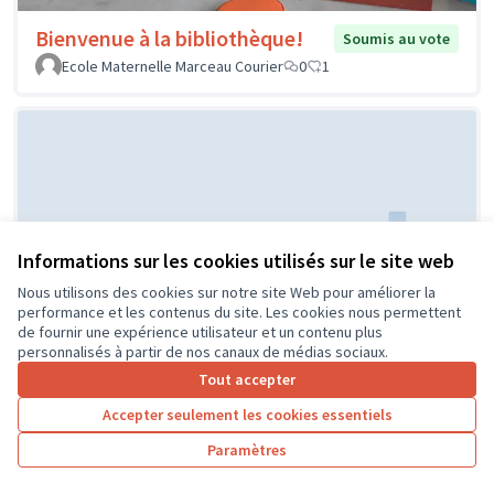
Bienvenue à la bibliothèque!
Soumis au vote
Ecole Maternelle Marceau Courier
0
1
Informations sur les cookies utilisés sur le site web
Nous utilisons des cookies sur notre site Web pour améliorer la
Réaménagement de la classe de
Soumis au
performance et les contenus du site. Les cookies nous permettent
vote
CP
de fournir une expérience utilisateur et un contenu plus
personnalisés à partir de nos canaux de médias sociaux.
ECOLE PUBLIQUE
0
0
Tout accepter
Accepter seulement les cookies essentiels
Paramètres