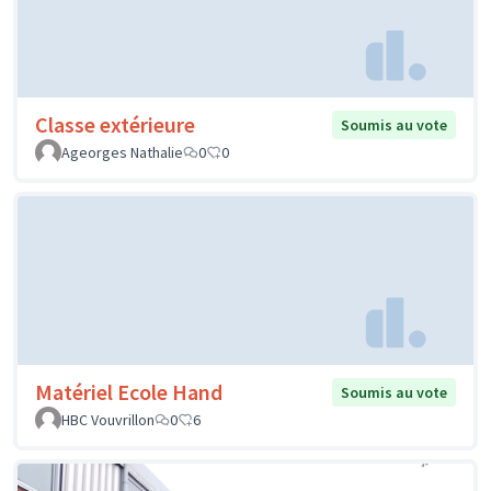
Classe extérieure
Soumis au vote
Ageorges Nathalie
0
0
Matériel Ecole Hand
Soumis au vote
HBC Vouvrillon
0
6