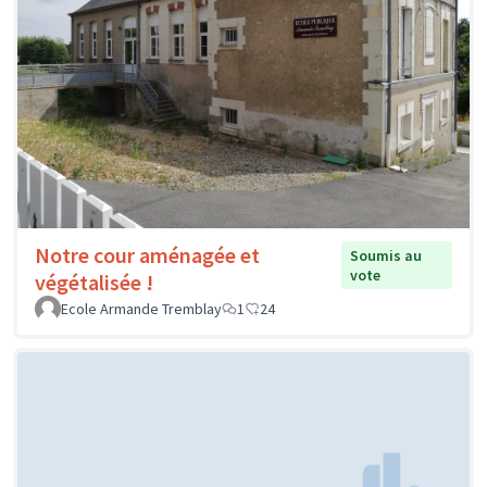
Notre cour aménagée et
Soumis au
vote
végétalisée !
Ecole Armande Tremblay
1
24