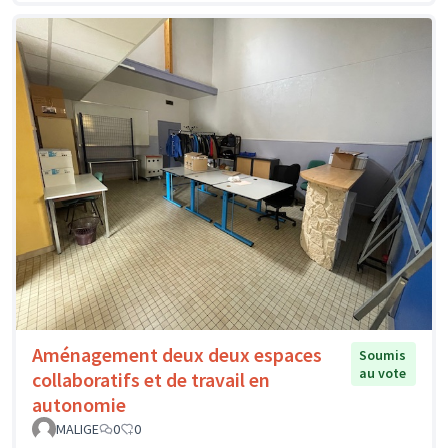
Aménagement deux deux espaces
Soumis
au vote
collaboratifs et de travail en
autonomie
MALIGE
0
0