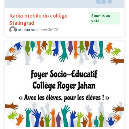
Radio mobile du collège
Soumis au
vote
Stalingrad
Lardeau bouhours
0
0