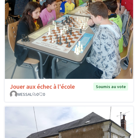
Jouer aux échec à l'école
Soumis au vote
WESSAL
0
0