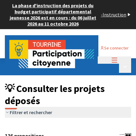
La phase d'instruction des projets du
budget participatif départemental
-
Instruction
jeunesse 2026 est en cours : du 06 juillet
2026 au 11 octobre 2026
Se connecter
Menu princi
Budget Participatif JEUNESSE 2024
/
Menu p
💡 Consulter les projets déposés
💡 Consulter les projets
déposés
Filtrer et rechercher
136 propositions