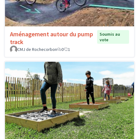
Aménagement autour du pump
Soumis au
vote
track
CMJ de Rochecorbon
0
1