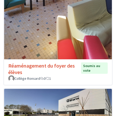
Réaménagement du foyer des
Soumis au
vote
élèves
Collège Ronsard
0
1