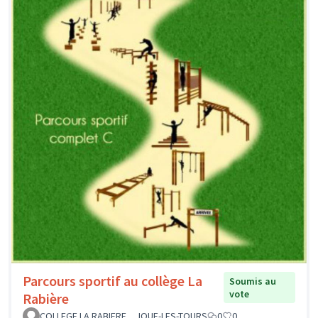
Parcours sportif au collège La
Soumis au
vote
Rabière
COLLEGE LA RABIERE _ JOUE-LES-TOURS
0
0