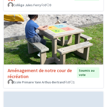
Collège Jules Ferry
0
0
Aménagement de notre cour de
Soumis au
vote
récréation
Ecole Primaire Yann Arthus-Bertrand
0
1