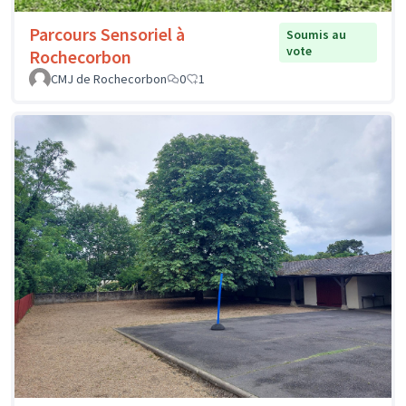
Parcours Sensoriel à
Soumis au
vote
Rochecorbon
CMJ de Rochecorbon
0
1