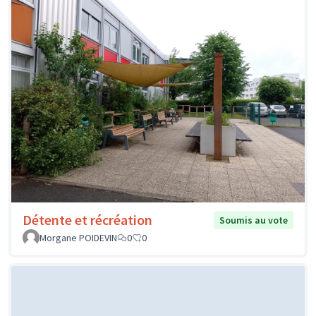
Détente et récréation
Soumis au vote
Morgane POIDEVIN
0
0