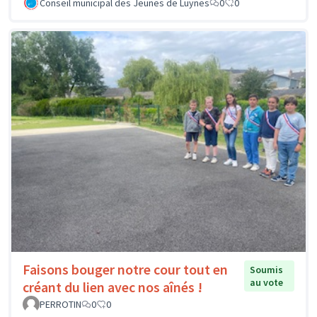
Conseil municipal des Jeunes de Luynes
0
0
Faisons bouger notre cour tout en
Soumis
au vote
créant du lien avec nos aînés !
PERROTIN
0
0