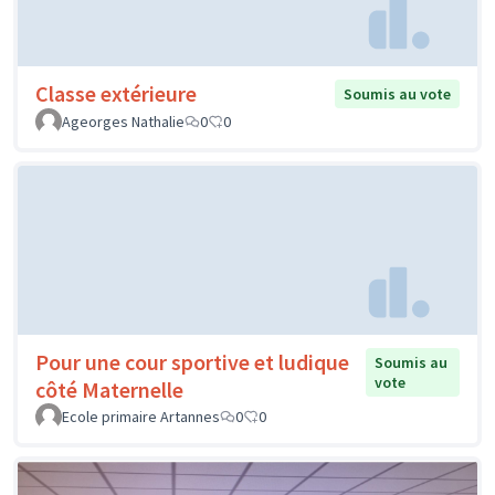
Classe extérieure
Soumis au vote
Ageorges Nathalie
0
0
Pour une cour sportive et ludique
Soumis au
vote
côté Maternelle
Ecole primaire Artannes
0
0