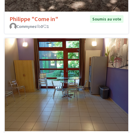
Philippe "Come in"
Soumis au vote
Commynes
0
1