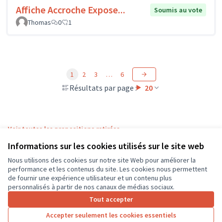
Affiche Accroche Expose...
Soumis au vote
Thomas
0
1
1
2
3
…
6
Résultats par page :
20
Voir toutes les propositions retirées
Informations sur les cookies utilisés sur le site web
Nous utilisons des cookies sur notre site Web pour améliorer la
Conditions d'utilisation
performance et les contenus du site. Les cookies nous permettent
Paramètres des cookies
de fournir une expérience utilisateur et un contenu plus
CD37 sur X
CD37 sur Facebook
CD37 sur Instagram
CD37 sur YouTube
personnalisés à partir de nos canaux de médias sociaux.
(Lien externe)
(Lien externe)
(Lien externe)
(Lien externe)
Tout accepter
Accepter seulement les cookies essentiels