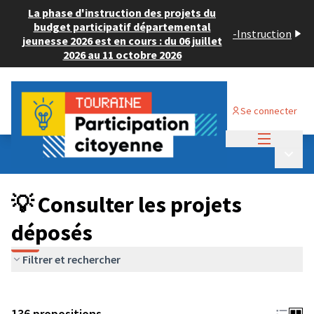
La phase d'instruction des projets du
budget participatif départemental
-
Instruction
jeunesse 2026 est en cours : du 06 juillet
2026 au 11 octobre 2026
Se connecter
Menu princi
Budget Participatif JEUNESSE 2024
/
Menu p
💡 Consulter les projets déposés
💡 Consulter les projets
déposés
Filtrer et rechercher
136 propositions