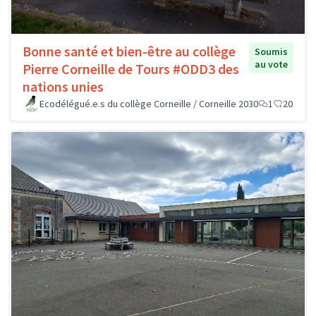
Bonne santé et bien-être au collège
Soumis
au vote
Pierre Corneille de Tours #ODD3 des
nations unies
Ecodélégué.e.s du collège Corneille / Corneille 2030
1
20