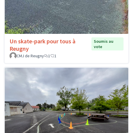
Un skate-park pour tous à
Soumis au
vote
Reugny
CMJ de Reugny
1
1