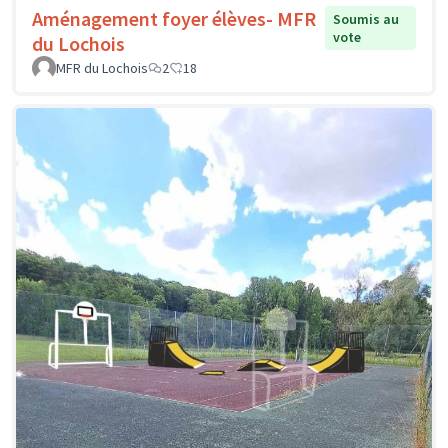
Aménagement foyer élèves- MFR
Soumis au
vote
du Lochois
MFR du Lochois
2
18