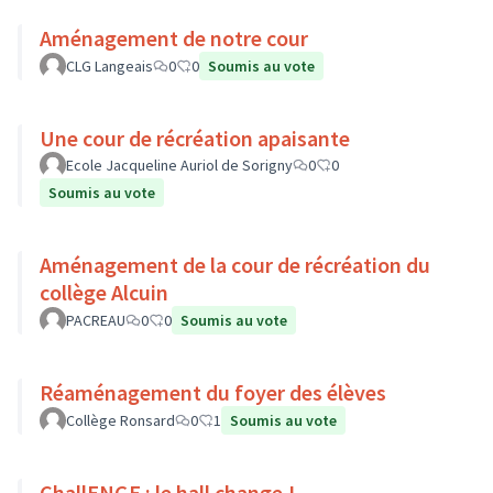
Aménagement de notre cour
CLG Langeais
0
0
Soumis au vote
Une cour de récréation apaisante
Ecole Jacqueline Auriol de Sorigny
0
0
Soumis au vote
Aménagement de la cour de récréation du
collège Alcuin
PACREAU
0
0
Soumis au vote
Réaménagement du foyer des élèves
Collège Ronsard
0
1
Soumis au vote
ChallENGE : le hall change !