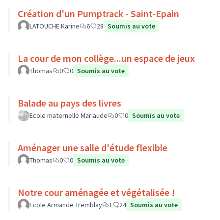
Création d'un Pumptrack - Saint-Epain
LATOUCHE Karine
6
28
Soumis au vote
La cour de mon collège...un espace de jeux
Thomas
0
0
Soumis au vote
Balade au pays des livres
Ecole maternelle Mariaude
0
0
Soumis au vote
Aménager une salle d'étude flexible
Thomas
0
0
Soumis au vote
Notre cour aménagée et végétalisée !
Ecole Armande Tremblay
1
24
Soumis au vote