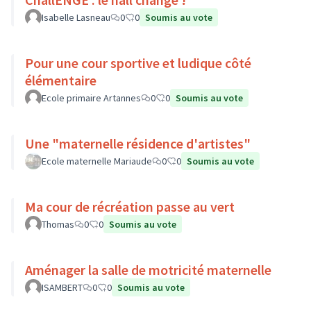
Isabelle Lasneau
0
0
Soumis au vote
Pour une cour sportive et ludique côté
élémentaire
Ecole primaire Artannes
0
0
Soumis au vote
Une "maternelle résidence d'artistes"
Ecole maternelle Mariaude
0
0
Soumis au vote
Ma cour de récréation passe au vert
Thomas
0
0
Soumis au vote
Aménager la salle de motricité maternelle
ISAMBERT
0
0
Soumis au vote