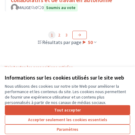
MALIGE
0
0
Soumis au vote
1
2
3
Résultats par page :
50
Voir toutes les propositions retirées
Informations sur les cookies utilisés sur le site web
Nous utilisons des cookies sur notre site Web pour améliorer la
Conditions d'utilisation
performance et les contenus du site. Les cookies nous permettent
Paramètres des cookies
de fournir une expérience utilisateur et un contenu plus
CD37 sur X
CD37 sur Facebook
CD37 sur Instagram
CD37 sur YouTube
personnalisés à partir de nos canaux de médias sociaux.
(Lien externe)
(Lien externe)
(Lien externe)
(Lien externe)
Tout accepter
Accepter seulement les cookies essentiels
Licence Cre
(Lien extern
Paramètres
(Lien externe)
Site réalisé grâce au
logiciel libre Decidim
.