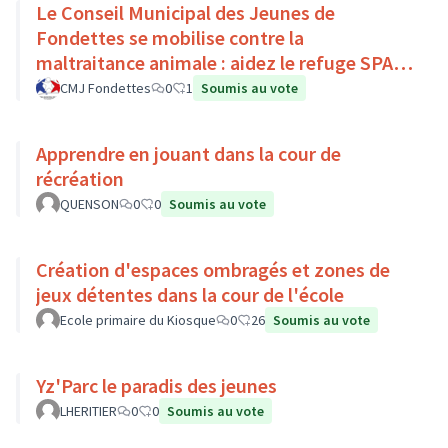
Le Conseil Municipal des Jeunes de
Fondettes se mobilise contre la
maltraitance animale : aidez le refuge SPA
de Luynes !
CMJ Fondettes
0
1
Soumis au vote
Apprendre en jouant dans la cour de
récréation
QUENSON
0
0
Soumis au vote
Création d'espaces ombragés et zones de
jeux détentes dans la cour de l'école
Ecole primaire du Kiosque
0
26
Soumis au vote
Yz'Parc le paradis des jeunes
LHERITIER
0
0
Soumis au vote