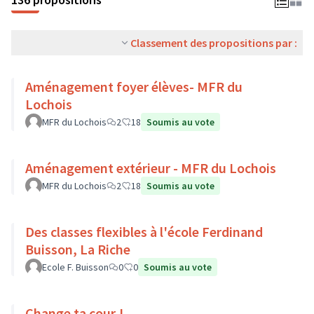
Classement des propositions par :
Aménagement foyer élèves- MFR du
Lochois
MFR du Lochois
2
18
Soumis au vote
Aménagement extérieur - MFR du Lochois
MFR du Lochois
2
18
Soumis au vote
Des classes flexibles à l'école Ferdinand
Buisson, La Riche
Ecole F. Buisson
0
0
Soumis au vote
Change ta cour !