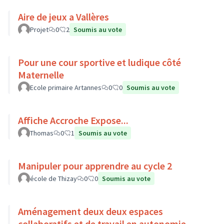
Aire de jeux a Vallères
Projet
0
2
Soumis au vote
Pour une cour sportive et ludique côté
Maternelle
Ecole primaire Artannes
0
0
Soumis au vote
Affiche Accroche Expose...
Thomas
0
1
Soumis au vote
Manipuler pour apprendre au cycle 2
école de Thizay
0
0
Soumis au vote
Aménagement deux deux espaces
collaboratifs et de travail en autonomie