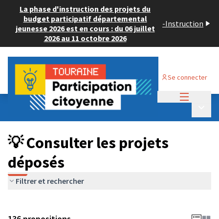
La phase d'instruction des projets du
budget participatif départemental
-
Instruction
jeunesse 2026 est en cours : du 06 juillet
2026 au 11 octobre 2026
Se connecter
Menu princi
Budget Participatif JEUNESSE 2024
/
Menu p
💡 Consulter les projets déposés
💡 Consulter les projets
déposés
Filtrer et rechercher
136 propositions