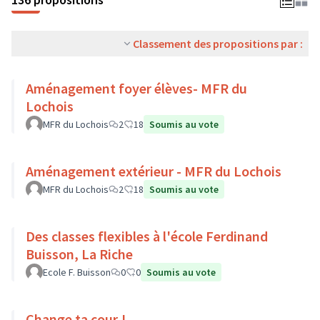
Classement des propositions par :
Aménagement foyer élèves- MFR du
Lochois
MFR du Lochois
2
18
Soumis au vote
Aménagement extérieur - MFR du Lochois
MFR du Lochois
2
18
Soumis au vote
Des classes flexibles à l'école Ferdinand
Buisson, La Riche
Ecole F. Buisson
0
0
Soumis au vote
Change ta cour !