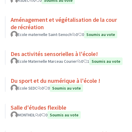
ASDEC
0
0
Soumis au vote
Aménagement et végétalisation de la cour
de récréation
Ecole maternelle Saint-Senoch
0
0
Soumis au vote
Des activités sensorielles à l'école!
Ecole Maternelle Marceau Courier
0
1
Soumis au vote
Du sport et du numérique à l'école !
Ecole SEDC
0
0
Soumis au vote
Salle d'études flexible
MONTHEIL
0
0
Soumis au vote