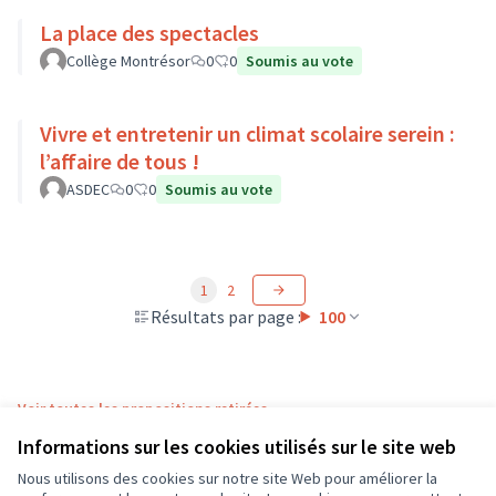
La place des spectacles
Collège Montrésor
0
0
Soumis au vote
Vivre et entretenir un climat scolaire serein :
l’affaire de tous !
ASDEC
0
0
Soumis au vote
1
2
Résultats par page :
100
Voir toutes les propositions retirées
Informations sur les cookies utilisés sur le site web
Nous utilisons des cookies sur notre site Web pour améliorer la
Conditions d'utilisation