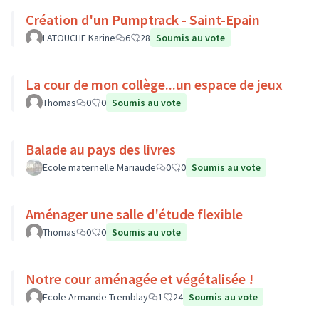
Création d'un Pumptrack - Saint-Epain
LATOUCHE Karine
6
28
Soumis au vote
La cour de mon collège...un espace de jeux
Thomas
0
0
Soumis au vote
Balade au pays des livres
Ecole maternelle Mariaude
0
0
Soumis au vote
Aménager une salle d'étude flexible
Thomas
0
0
Soumis au vote
Notre cour aménagée et végétalisée !
Ecole Armande Tremblay
1
24
Soumis au vote