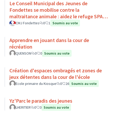
Le Conseil Municipal des Jeunes de
Fondettes se mobilise contre la
maltraitance animale : aidez le refuge SPA
de Luynes !
CMJ Fondettes
0
1
Soumis au vote
Apprendre en jouant dans la cour de
récréation
QUENSON
0
0
Soumis au vote
Création d'espaces ombragés et zones de
jeux détentes dans la cour de l'école
Ecole primaire du Kiosque
0
26
Soumis au vote
Yz'Parc le paradis des jeunes
LHERITIER
0
0
Soumis au vote