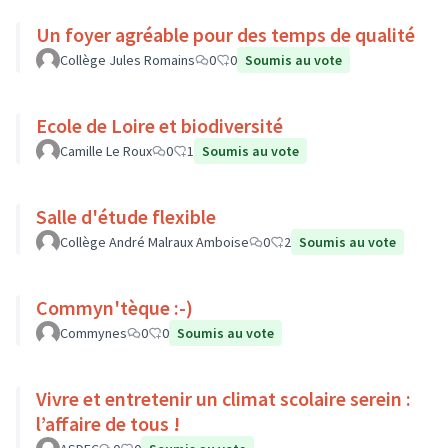
Un foyer agréable pour des temps de qualité
Collège Jules Romains
0
0
Soumis au vote
Ecole de Loire et biodiversité
Camille Le Roux
0
1
Soumis au vote
Salle d'étude flexible
Collège André Malraux Amboise
0
2
Soumis au vote
Commyn'tèque :-)
Commynes
0
0
Soumis au vote
Vivre et entretenir un climat scolaire serein :
l’affaire de tous !