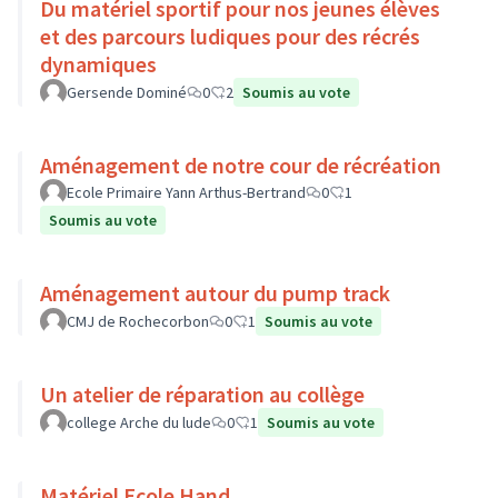
Du matériel sportif pour nos jeunes élèves
et des parcours ludiques pour des récrés
dynamiques
Gersende Dominé
0
2
Soumis au vote
Aménagement de notre cour de récréation
Ecole Primaire Yann Arthus-Bertrand
0
1
Soumis au vote
Aménagement autour du pump track
CMJ de Rochecorbon
0
1
Soumis au vote
Un atelier de réparation au collège
college Arche du lude
0
1
Soumis au vote
Matériel Ecole Hand