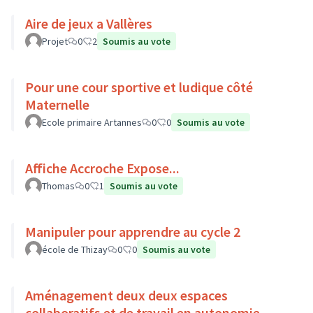
Aire de jeux a Vallères
Projet
0
2
Soumis au vote
Pour une cour sportive et ludique côté
Maternelle
Ecole primaire Artannes
0
0
Soumis au vote
Affiche Accroche Expose...
Thomas
0
1
Soumis au vote
Manipuler pour apprendre au cycle 2
école de Thizay
0
0
Soumis au vote
Aménagement deux deux espaces
collaboratifs et de travail en autonomie