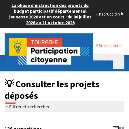
La phase d'instruction des projets du
budget participatif départemental
-
Instruction
jeunesse 2026 est en cours : du 06 juillet
2026 au 11 octobre 2026
Se connecter
Menu princi
Budget Participatif JEUNESSE 2024
/
Menu p
💡 Consulter les projets déposés
💡 Consulter les projets
déposés
Filtrer et rechercher
136 propositions