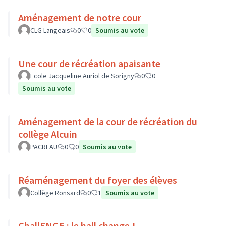
Aménagement de notre cour
CLG Langeais
0
0
Soumis au vote
Une cour de récréation apaisante
Ecole Jacqueline Auriol de Sorigny
0
0
Soumis au vote
Aménagement de la cour de récréation du
collège Alcuin
PACREAU
0
0
Soumis au vote
Réaménagement du foyer des élèves
Collège Ronsard
0
1
Soumis au vote
ChallENGE : le hall change !