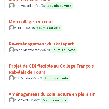
HBC Vouvrillon
0
6
Soumis au vote
Mon collège, ma cour
NEHLIG
0
0
Soumis au vote
Ré-aménagement du skatepark
Marie Mazzocato
0
0
Soumis au vote
Projet de CDI flexible au Collège François
Rabelais de Tours
CDI Rabelais
0
1
Soumis au vote
Aménagement du coin lecture en plein air
CVC RACAN
0
1
Soumis au vote