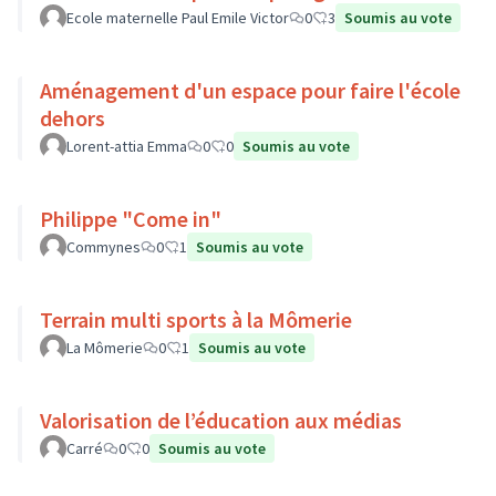
Ecole maternelle Paul Emile Victor
0
3
Soumis au vote
Aménagement d'un espace pour faire l'école
dehors
Lorent-attia Emma
0
0
Soumis au vote
Philippe "Come in"
Commynes
0
1
Soumis au vote
Terrain multi sports à la Mômerie
La Mômerie
0
1
Soumis au vote
Valorisation de l’éducation aux médias
Carré
0
0
Soumis au vote