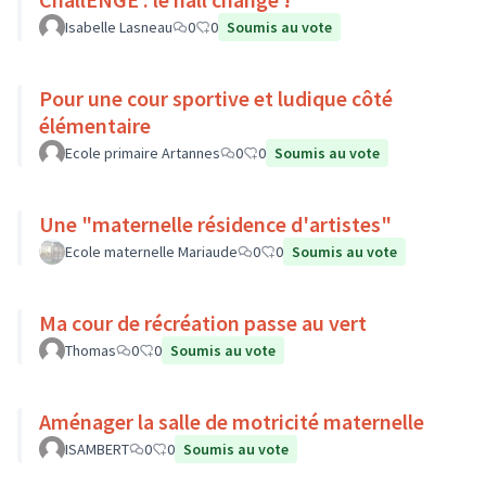
Isabelle Lasneau
0
0
Soumis au vote
Pour une cour sportive et ludique côté
élémentaire
Ecole primaire Artannes
0
0
Soumis au vote
Une "maternelle résidence d'artistes"
Ecole maternelle Mariaude
0
0
Soumis au vote
Ma cour de récréation passe au vert
Thomas
0
0
Soumis au vote
Aménager la salle de motricité maternelle
ISAMBERT
0
0
Soumis au vote