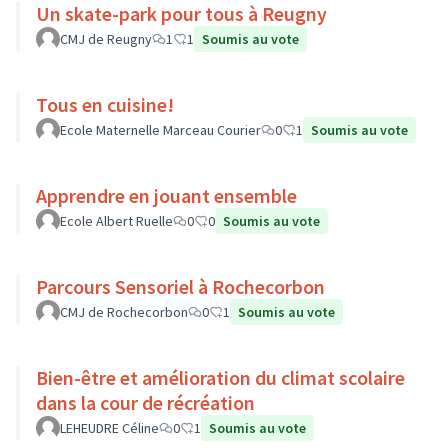
Un skate-park pour tous à Reugny
CMJ de Reugny
1
1
Soumis au vote
Tous en cuisine!
Ecole Maternelle Marceau Courier
0
1
Soumis au vote
Apprendre en jouant ensemble
Ecole Albert Ruelle
0
0
Soumis au vote
Parcours Sensoriel à Rochecorbon
CMJ de Rochecorbon
0
1
Soumis au vote
Bien-être et amélioration du climat scolaire
dans la cour de récréation
LEHEUDRE Céline
0
1
Soumis au vote