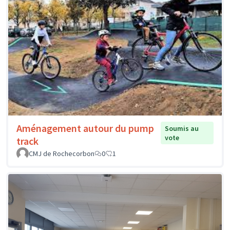
Aménagement autour du pump
Soumis au
vote
track
CMJ de Rochecorbon
0
1