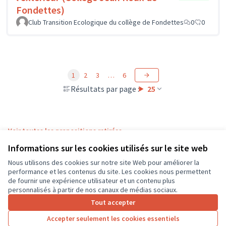
Fondettes)
Club Transition Ecologique du collège de Fondettes
0
0
1
2
3
…
6
Résultats par page :
25
Voir toutes les propositions retirées
Informations sur les cookies utilisés sur le site web
Nous utilisons des cookies sur notre site Web pour améliorer la
Conditions d'utilisation
performance et les contenus du site. Les cookies nous permettent
Paramètres des cookies
de fournir une expérience utilisateur et un contenu plus
CD37 sur X
CD37 sur Facebook
CD37 sur Instagram
CD37 sur YouTube
personnalisés à partir de nos canaux de médias sociaux.
(Lien externe)
(Lien externe)
(Lien externe)
(Lien externe)
Tout accepter
Accepter seulement les cookies essentiels