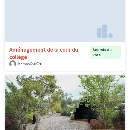
Aménagement de la cour du
Soumis au
vote
collège
Thomas
0
0