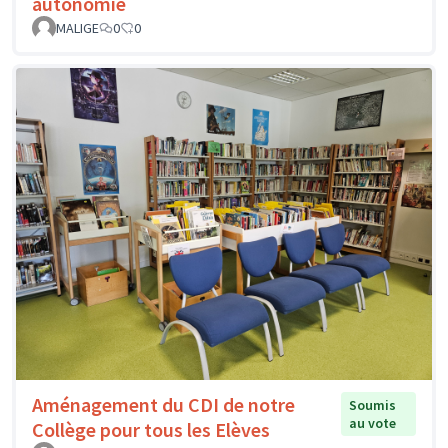
autonomie
MALIGE
0
0
Aménagement du CDI de notre
Soumis
au vote
Collège pour tous les Elèves