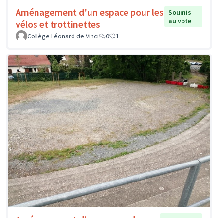
Aménagement d'un espace pour les
Soumis
au vote
vélos et trottinettes
Collège Léonard de Vinci
0
1