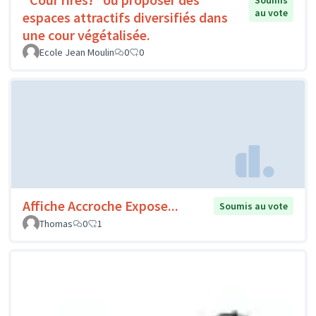
Soumis
au vote
espaces attractifs diversifiés dans
une cour végétalisée.
Ecole Jean Moulin
0
0
Affiche Accroche Expose...
Soumis au vote
Thomas
0
1