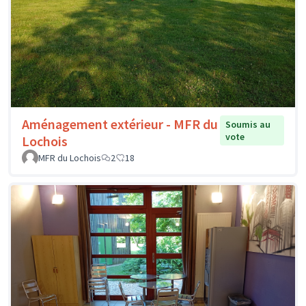
Aménagement extérieur - MFR du
Soumis au
vote
Lochois
MFR du Lochois
2
18