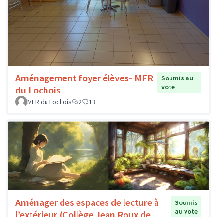
Aménagement foyer élèves- MFR
Soumis au
vote
du Lochois
MFR du Lochois
2
18
Aménager des espaces de lecture à
Soumis
au vote
l’extérieur (Collège Jean Roux de