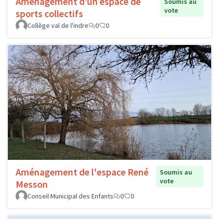
Aménagement d’un espace de
Soumis au
vote
sports collectifs
Collège val de l'indre
0
0
Aménagement de l'espace René
Soumis au
vote
Messon
Conseil Municipal des Enfants
0
0