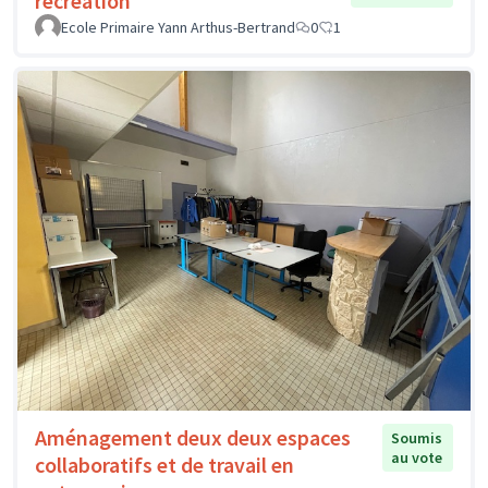
récréation
Ecole Primaire Yann Arthus-Bertrand
0
1
Aménagement deux deux espaces
Soumis
au vote
collaboratifs et de travail en