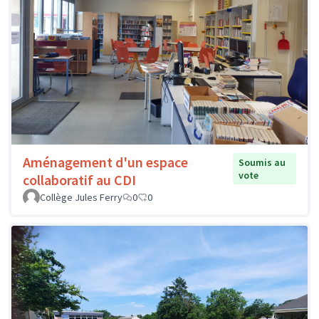
Aménagement d'un espace
Soumis au
vote
collaboratif au CDI
Collège Jules Ferry
0
0