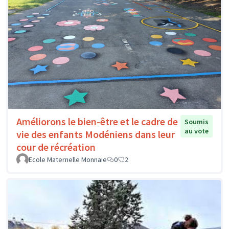
Améliorons le bien-être et le cadre de
Soumis
au vote
vie des enfants Modéniens dans leur
cour de récréation
Ecole Maternelle Monnaie
0
2