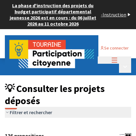
La phase d'instruction des projets du
budget participatif départemental
-
Instruction
jeunesse 2026 est en cours : du 06 juillet
2026 au 11 octobre 2026
Se connecter
Menu princi
Budget Participatif JEUNESSE 2024
/
Menu p
💡 Consulter les projets déposés
💡 Consulter les projets
déposés
Filtrer et rechercher
136 propositions