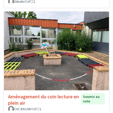
Gibelin
0
2
Aménagement du coin lecture en
Soumis au
vote
plein air
CVC RACAN
0
1