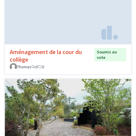
Aménagement de la cour du
Soumis au
vote
collège
Thomas
0
0