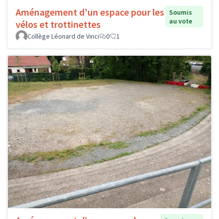
Aménagement d'un espace pour les
Soumis
au vote
vélos et trottinettes
Collège Léonard de Vinci
0
1