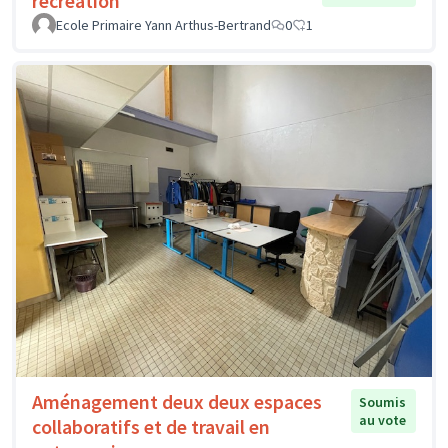
récréation
Ecole Primaire Yann Arthus-Bertrand
0
1
Aménagement deux deux espaces
Soumis
au vote
collaboratifs et de travail en