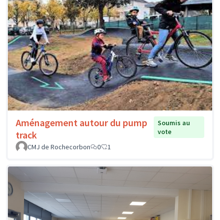
Aménagement autour du pump
Soumis au
vote
track
CMJ de Rochecorbon
0
1