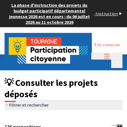
La phase d'instruction des projets du
budget participatif départemental
-
Instruction
jeunesse 2026 est en cours : du 06 juillet
2026 au 11 octobre 2026
Se connecter
Menu princi
Budget Participatif JEUNESSE 2024
/
Menu p
💡 Consulter les projets déposés
💡 Consulter les projets
déposés
Filtrer et rechercher
136 propositions