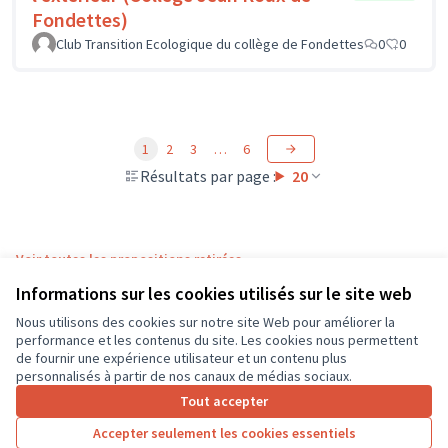
Fondettes)
Club Transition Ecologique du collège de Fondettes
0
0
1
2
3
…
6
Résultats par page :
20
Voir toutes les propositions retirées
Informations sur les cookies utilisés sur le site web
Nous utilisons des cookies sur notre site Web pour améliorer la
Conditions d'utilisation
performance et les contenus du site. Les cookies nous permettent
Paramètres des cookies
de fournir une expérience utilisateur et un contenu plus
CD37 sur X
CD37 sur Facebook
CD37 sur Instagram
CD37 sur YouTube
personnalisés à partir de nos canaux de médias sociaux.
(Lien externe)
(Lien externe)
(Lien externe)
(Lien externe)
Tout accepter
Accepter seulement les cookies essentiels