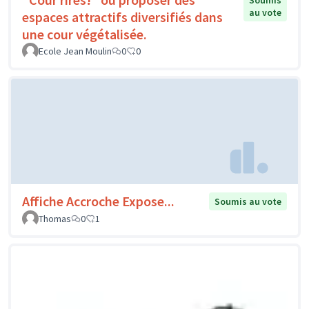
Soumis
au vote
espaces attractifs diversifiés dans
une cour végétalisée.
Ecole Jean Moulin
0
0
Affiche Accroche Expose...
Soumis au vote
Thomas
0
1