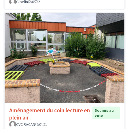
Gibelin
0
2
Aménagement du coin lecture en
Soumis au
vote
plein air
CVC RACAN
0
1