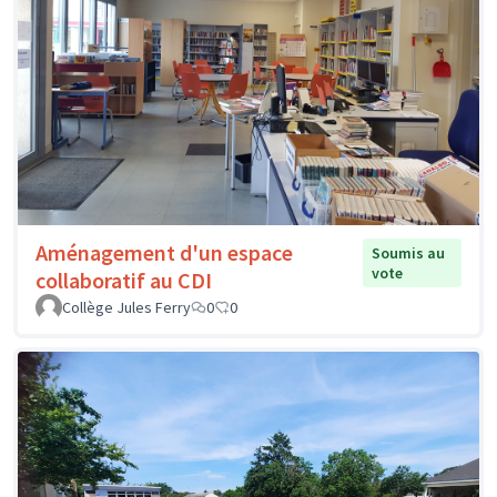
Aménagement d'un espace
Soumis au
vote
collaboratif au CDI
Collège Jules Ferry
0
0