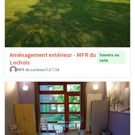
Aménagement extérieur - MFR du
Soumis au
vote
Lochois
MFR du Lochois
2
18