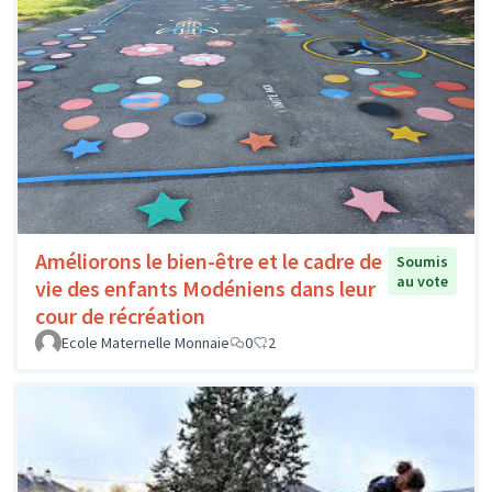
Améliorons le bien-être et le cadre de
Soumis
au vote
vie des enfants Modéniens dans leur
cour de récréation
Ecole Maternelle Monnaie
0
2