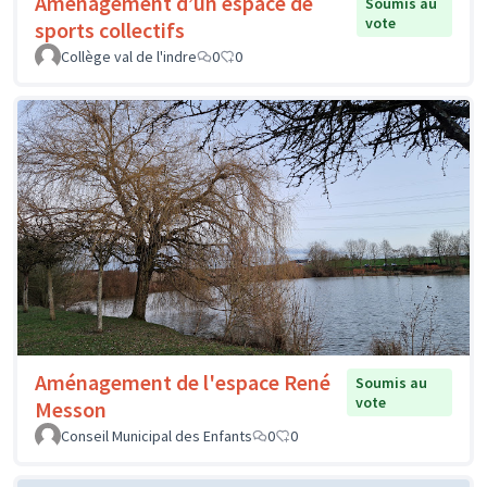
Aménagement d’un espace de
Soumis au
vote
sports collectifs
Collège val de l'indre
0
0
Aménagement de l'espace René
Soumis au
vote
Messon
Conseil Municipal des Enfants
0
0