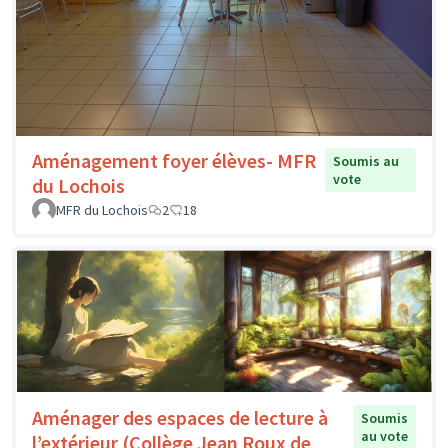
Aménagement foyer élèves- MFR
Soumis au
vote
du Lochois
MFR du Lochois
2
18
Aménager des espaces de lecture à
Soumis
au vote
l’extérieur (Collège Jean Roux de