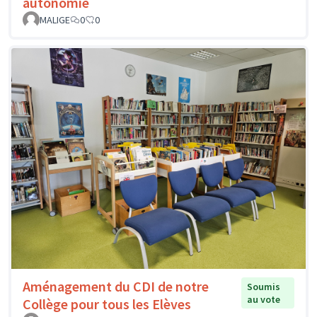
autonomie
MALIGE
0
0
Aménagement du CDI de notre
Soumis
au vote
Collège pour tous les Elèves