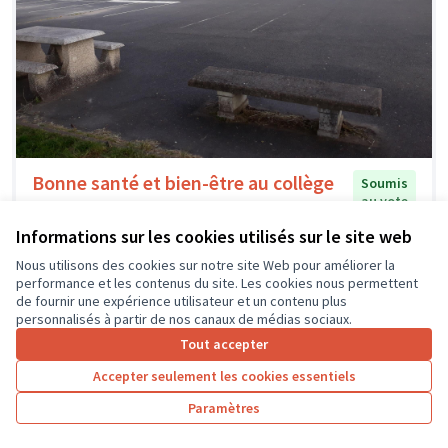
Bonne santé et bien-être au collège
Soumis
au vote
Pierre Corneille de Tours #ODD3 des
nations unies
Informations sur les cookies utilisés sur le site web
Ecodélégué.e.s du collège Corneille / Corneille 2030
1
20
Nous utilisons des cookies sur notre site Web pour améliorer la
performance et les contenus du site. Les cookies nous permettent
de fournir une expérience utilisateur et un contenu plus
personnalisés à partir de nos canaux de médias sociaux.
Tout accepter
Accepter seulement les cookies essentiels
Paramètres