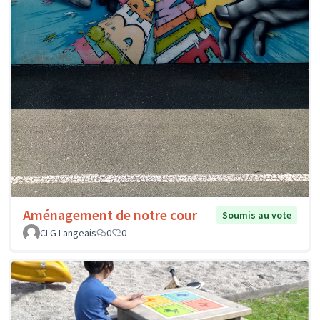
Aménagement de notre cour
Soumis au vote
CLG Langeais
0
0