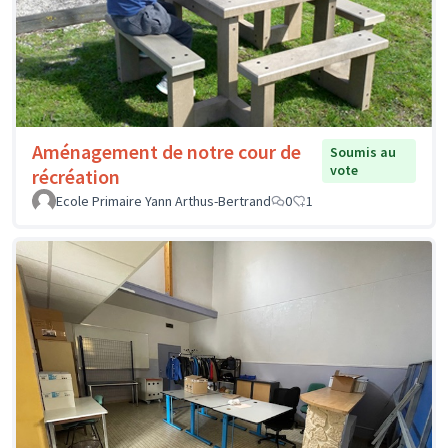
Aménagement de notre cour de
Soumis au
vote
récréation
Ecole Primaire Yann Arthus-Bertrand
0
1