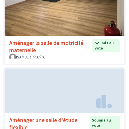
Aménager la salle de motricité
Soumis au
vote
maternelle
ISAMBERT
0
0
Aménager une salle d'étude
Soumis au
vote
flexible