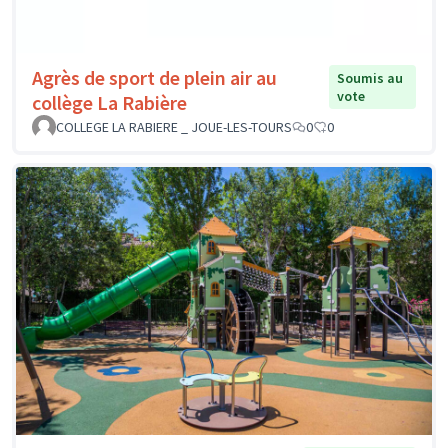
Agrès de sport de plein air au
Soumis au
vote
collège La Rabière
COLLEGE LA RABIERE _ JOUE-LES-TOURS
0
0