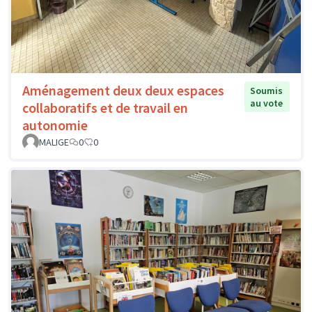
Aménagement deux deux espaces
Soumis
au vote
collaboratifs et de travail en
autonomie
MALIGE
0
0