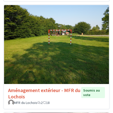
Aménagement extérieur - MFR du
Soumis au
vote
Lochois
MFR du Lochois
2
18