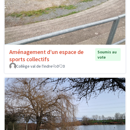
Aménagement d’un espace de
Soumis au
vote
sports collectifs
Collège val de l'indre
0
0