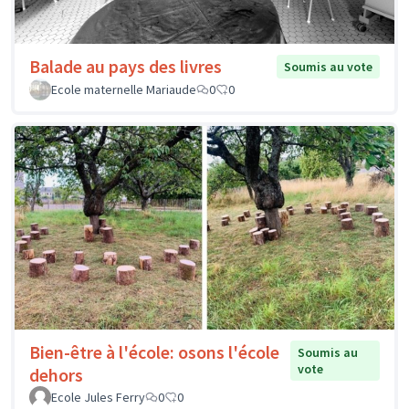
Balade au pays des livres
Soumis au vote
Ecole maternelle Mariaude
0
0
Bien-être à l'école: osons l'école
Soumis au
vote
dehors
Ecole Jules Ferry
0
0