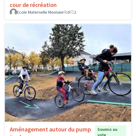
cour de récréation
Ecole Maternelle Monnaie
0
2
Aménagement autour du pump
Soumis au
vote