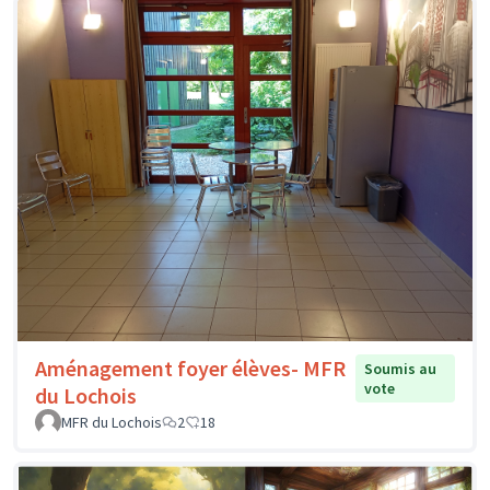
Aménagement foyer élèves- MFR
Soumis au
vote
du Lochois
MFR du Lochois
2
18