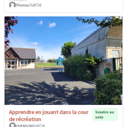
Thomas
0
0
Apprendre en jouant dans la cour
Soumis au
vote
de récréation
QUENSON
0
0