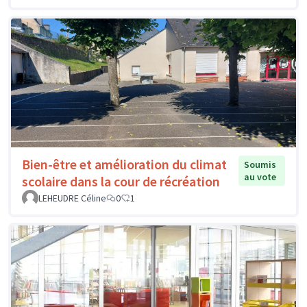
Bien-être et amélioration du climat
Soumis
au vote
scolaire dans la cour de récréation
LEHEUDRE Céline
0
1