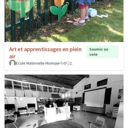
Art et apprentissages en plein
Soumis au
vote
air
Ecole Maternelle Monnaie
0
2