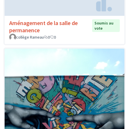
Aménagement de la salle de
Soumis au
vote
permanence
collège Rameau
0
0