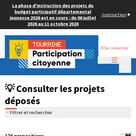
La phase d'instruction des projets du
budget participatif départemental
-
Instruction
jeunesse 2026 est en cours : du 06 juillet
2026 au 11 octobre 2026
Se connecter
Menu princi
Budget Participatif JEUNESSE 2024
/
Menu p
💡 Consulter les projets déposés
💡 Consulter les projets
déposés
Filtrer et rechercher
136 propositions