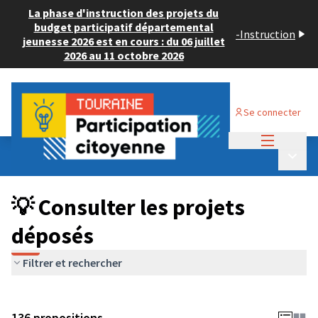
La phase d'instruction des projets du
budget participatif départemental
-
Instruction
jeunesse 2026 est en cours : du 06 juillet
2026 au 11 octobre 2026
Se connecter
Menu princi
Budget Participatif JEUNESSE 2024
/
Menu p
💡 Consulter les projets déposés
💡 Consulter les projets
déposés
Filtrer et rechercher
136 propositions