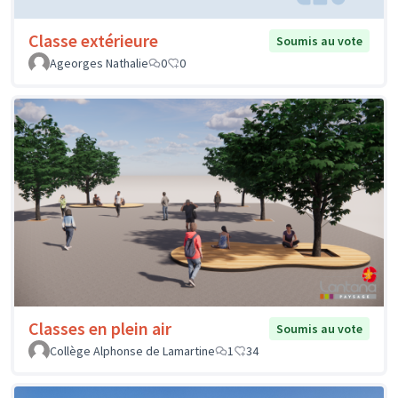
Classe extérieure
Soumis au vote
Ageorges Nathalie
0
0
Classes en plein air
Soumis au vote
Collège Alphonse de Lamartine
1
34