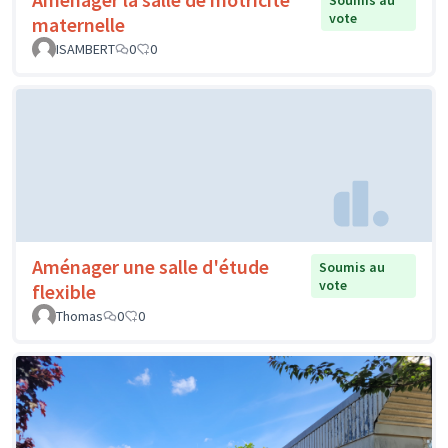
Soumis au
vote
maternelle
ISAMBERT
0
0
Aménager une salle d'étude
Soumis au
vote
flexible
Thomas
0
0