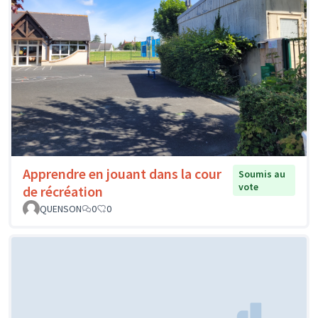
Apprendre en jouant dans la cour
Soumis au
vote
de récréation
QUENSON
0
0