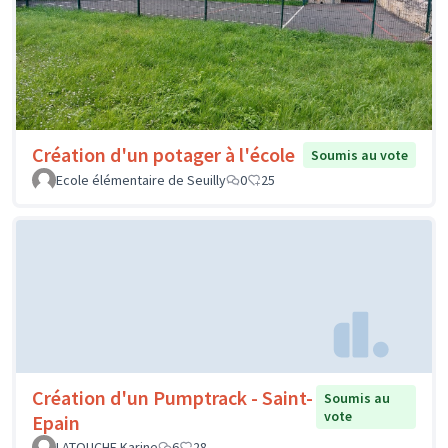
Création d'un potager à l'école
Soumis au vote
Ecole élémentaire de Seuilly
0
25
Création d'un Pumptrack - Saint-
Soumis au
vote
Epain
LATOUCHE Karine
6
28