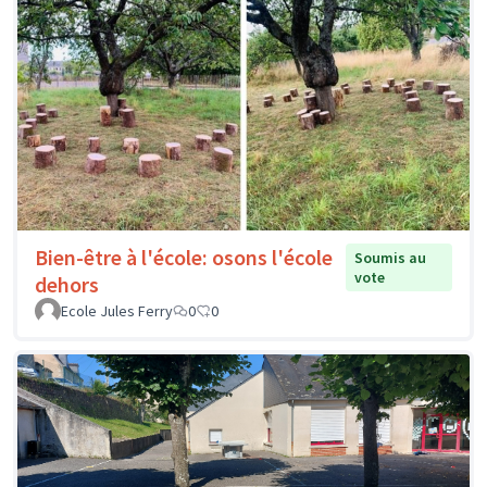
Bien-être à l'école: osons l'école
Soumis au
vote
dehors
Ecole Jules Ferry
0
0