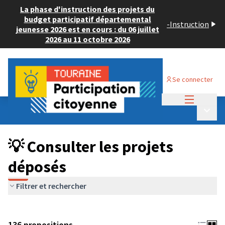
La phase d'instruction des projets du
budget participatif départemental
-
Instruction
jeunesse 2026 est en cours : du 06 juillet
2026 au 11 octobre 2026
Se connecter
Menu princi
Budget Participatif JEUNESSE 2024
/
Menu p
💡 Consulter les projets déposés
💡 Consulter les projets
déposés
Filtrer et rechercher
136 propositions