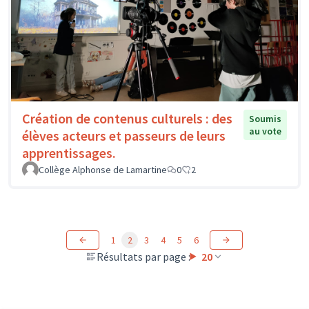
Création de contenus culturels : des
Soumis
au vote
élèves acteurs et passeurs de leurs
apprentissages.
Collège Alphonse de Lamartine
0
2
1
2
3
4
5
6
Résultats par page :
20