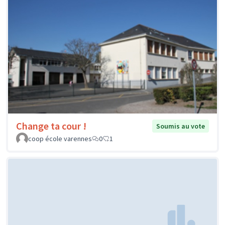
Change ta cour !
Soumis au vote
coop école varennes
0
1