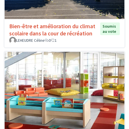
Bien-être et amélioration du climat
Soumis
au vote
scolaire dans la cour de récréation
LEHEUDRE Céline
0
1