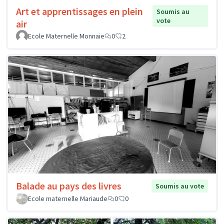
Art et apprentissages en plein
Soumis au
vote
air
Ecole Maternelle Monnaie
0
2
Balade au pays des livres
Soumis au vote
Ecole maternelle Mariaude
0
0