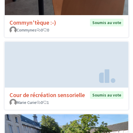
Commyn'tèque :-)
Soumis au vote
Commynes
0
0
Cour de récréation sensorielle
Soumis au vote
Marie Curie
0
1