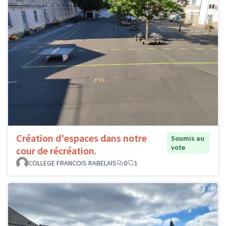
Création d'espaces dans notre
Soumis au
vote
cour de récréation.
COLLEGE FRANCOIS RABELAIS
0
1