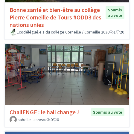
Bonne santé et bien-être au collège
Soumis
au vote
Pierre Corneille de Tours #ODD3 des
nations unies
Ecodélégué.e.s du collège Corneille / Corneille 2030
1
20
ChallENGE : le hall change !
Soumis au vote
Isabelle Lasneau
0
0