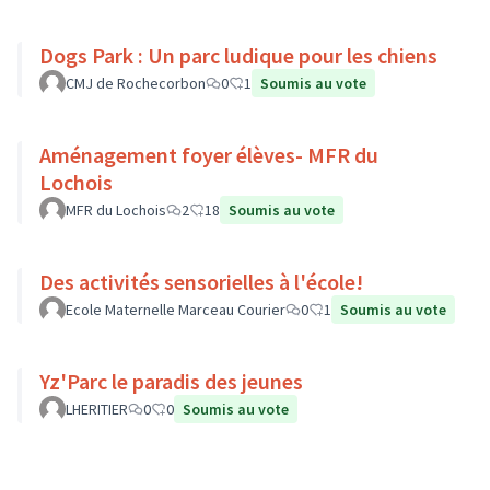
Dogs Park : Un parc ludique pour les chiens
CMJ de Rochecorbon
0
1
Soumis au vote
Aménagement foyer élèves- MFR du
Lochois
MFR du Lochois
2
18
Soumis au vote
Des activités sensorielles à l'école!
Ecole Maternelle Marceau Courier
0
1
Soumis au vote
Yz'Parc le paradis des jeunes
LHERITIER
0
0
Soumis au vote