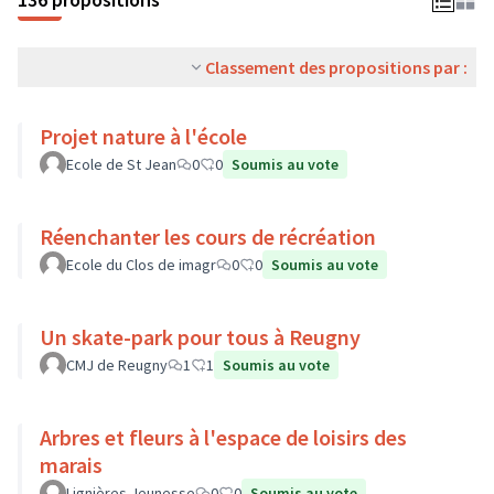
Classement des propositions par :
Projet nature à l'école
Ecole de St Jean
0
0
Soumis au vote
Réenchanter les cours de récréation
Ecole du Clos de imagr
0
0
Soumis au vote
Un skate-park pour tous à Reugny
CMJ de Reugny
1
1
Soumis au vote
Arbres et fleurs à l'espace de loisirs des
marais
Lignières Jeunesse
0
0
Soumis au vote