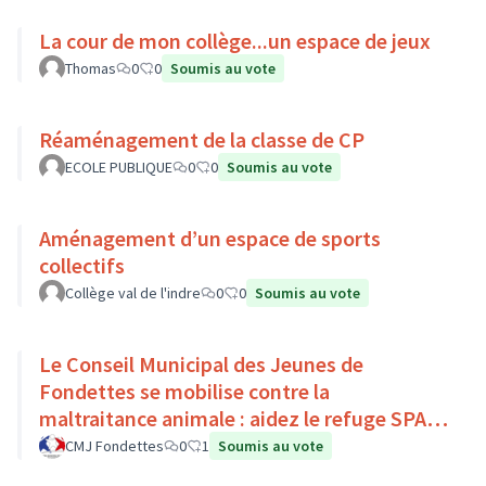
La cour de mon collège...un espace de jeux
Thomas
0
0
Soumis au vote
Réaménagement de la classe de CP
ECOLE PUBLIQUE
0
0
Soumis au vote
Aménagement d’un espace de sports
collectifs
Collège val de l'indre
0
0
Soumis au vote
Le Conseil Municipal des Jeunes de
Fondettes se mobilise contre la
maltraitance animale : aidez le refuge SPA
de Luynes !
CMJ Fondettes
0
1
Soumis au vote