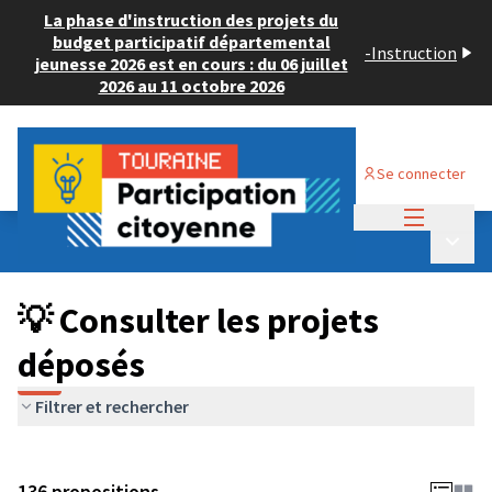
La phase d'instruction des projets du
budget participatif départemental
-
Instruction
jeunesse 2026 est en cours : du 06 juillet
2026 au 11 octobre 2026
Se connecter
Menu princi
Budget Participatif JEUNESSE 2024
/
Menu p
💡 Consulter les projets déposés
💡 Consulter les projets
déposés
Filtrer et rechercher
136 propositions