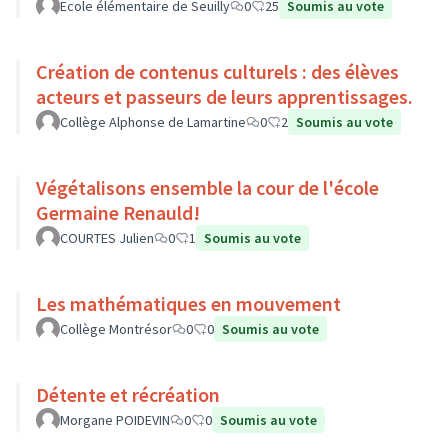
Ecole élémentaire de Seuilly
0
25
Soumis au vote
Création de contenus culturels : des élèves
acteurs et passeurs de leurs apprentissages.
Collège Alphonse de Lamartine
0
2
Soumis au vote
Végétalisons ensemble la cour de l'école
Germaine Renauld!
COURTES Julien
0
1
Soumis au vote
Les mathématiques en mouvement
Collège Montrésor
0
0
Soumis au vote
Détente et récréation
Morgane POIDEVIN
0
0
Soumis au vote