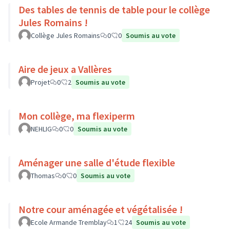
Des tables de tennis de table pour le collège
Jules Romains !
Collège Jules Romains
0
0
Soumis au vote
Aire de jeux a Vallères
Projet
0
2
Soumis au vote
Mon collège, ma flexiperm
NEHLIG
0
0
Soumis au vote
Aménager une salle d'étude flexible
Thomas
0
0
Soumis au vote
Notre cour aménagée et végétalisée !
Ecole Armande Tremblay
1
24
Soumis au vote