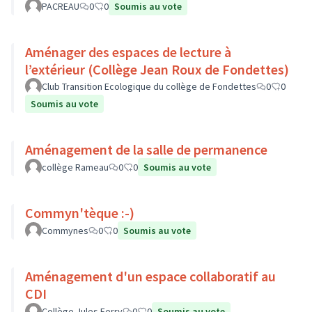
PACREAU
0
0
Soumis au vote
Aménager des espaces de lecture à
l’extérieur (Collège Jean Roux de Fondettes)
Club Transition Ecologique du collège de Fondettes
0
0
Soumis au vote
Aménagement de la salle de permanence
collège Rameau
0
0
Soumis au vote
Commyn'tèque :-)
Commynes
0
0
Soumis au vote
Aménagement d'un espace collaboratif au
CDI
Collège Jules Ferry
0
0
Soumis au vote