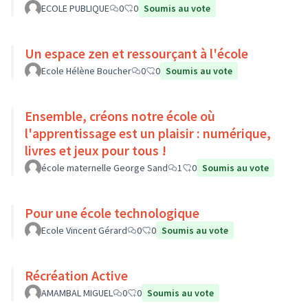
ECOLE PUBLIQUE
0
0
Soumis au vote
Un espace zen et ressourçant à l'école
Ecole Hélène Boucher
0
0
Soumis au vote
Ensemble, créons notre école où
l'apprentissage est un plaisir : numérique,
livres et jeux pour tous !
école maternelle George Sand
1
0
Soumis au vote
Pour une école technologique
Ecole Vincent Gérard
0
0
Soumis au vote
Récréation Active
AMAMBAL MIGUEL
0
0
Soumis au vote