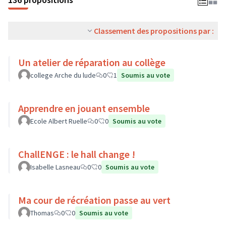
Classement des propositions par :
Un atelier de réparation au collège
college Arche du lude
0
1
Soumis au vote
Apprendre en jouant ensemble
Ecole Albert Ruelle
0
0
Soumis au vote
ChallENGE : le hall change !
Isabelle Lasneau
0
0
Soumis au vote
Ma cour de récréation passe au vert
Thomas
0
0
Soumis au vote