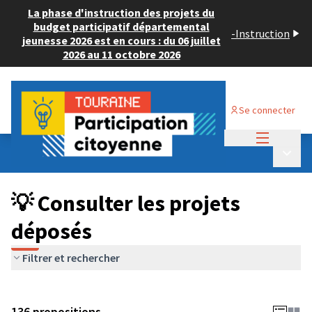
La phase d'instruction des projets du
budget participatif départemental
-
Instruction
jeunesse 2026 est en cours : du 06 juillet
2026 au 11 octobre 2026
Se connecter
Menu princi
Budget Participatif JEUNESSE 2024
/
Menu p
💡 Consulter les projets déposés
💡 Consulter les projets
déposés
Filtrer et rechercher
136 propositions