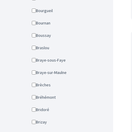
Bourgueil
Bournan
Boussay
Braslou
Braye-sous-Faye
Braye-sur-Maulne
Brèches
Bréhémont
Bridoré
Brizay