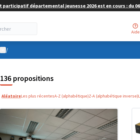
 participatif départemental jeunesse 2026 est en cours : du 06 
Aide
Menu utilisateur
/
136 propositions
Aléatoire
Les plus récentes
A-Z (alphabétique)
Z-A (alphabétique inverse)