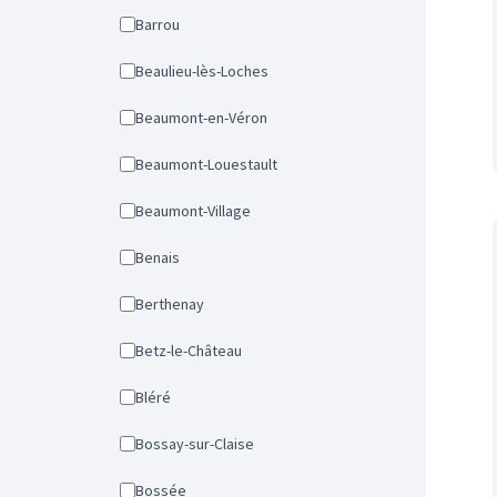
Barrou
Beaulieu-lès-Loches
Beaumont-en-Véron
Beaumont-Louestault
Beaumont-Village
Benais
Berthenay
Betz-le-Château
Bléré
Bossay-sur-Claise
Bossée