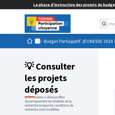
La phase d'instruction des projets du budget
Accueil
Menu principal
/
Budget Participatif JEUNESSE 2024
💡 Consulter
les projets
déposés
Le formulaire ci-dessous filtre
dynamiquement les résultats de la
recherche lorsque les conditions de
recherche sont modifiées.