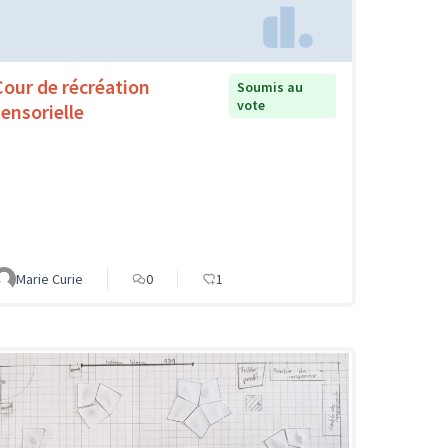
Cour de récréation
Soumis au
vote
sensorielle
Marie Curie
0
1