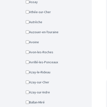
Assay
Athée-sur-Cher
Autrèche
Auzouer-en-Touraine
Avoine
Avon-les-Roches
Avrillé-les-Ponceaux
Azay-le-Rideau
Azay-sur-Cher
Azay-sur-Indre
Ballan-Miré