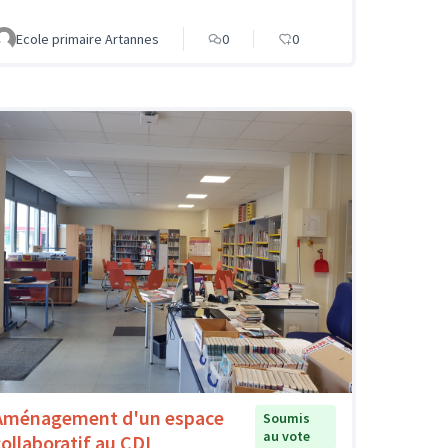
Ecole primaire Artannes
0
0
Aménagement d'un espace
Soumis
au vote
collaboratif au CDI