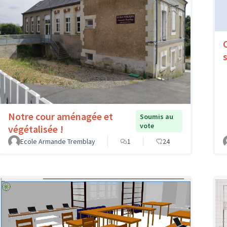
Notre cour aménagée et
Soumis au
vote
végétalisée !
Ecole Armande Tremblay
1
24