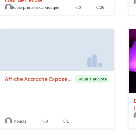
Ecole primaire du Kiosque
0
26
Affiche Accroche Expose...
Soumis au vote
l
Thomas
0
1