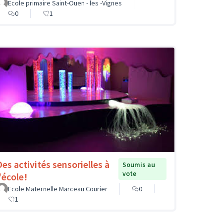
Ecole primaire Saint-Ouen - les -Vignes
0
1
Des activités sensorielles à
Soumis au
vote
'école!
Ecole Maternelle Marceau Courier
0
1