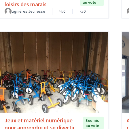
au vote
loisirs des marais
Lignières Jeunesse
0
0
Jeux et matériel numérique
Soumis
au vote
pour apprendre et se divertir