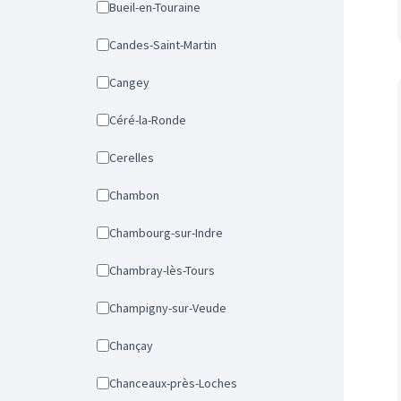
Bueil-en-Touraine
Candes-Saint-Martin
Cangey
Céré-la-Ronde
Cerelles
Chambon
Chambourg-sur-Indre
Chambray-lès-Tours
Champigny-sur-Veude
Chançay
Chanceaux-près-Loches