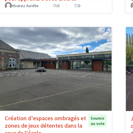
Alvarez Aurélie
0
0
Création d'espaces ombragés et
Soumis
au vote
zones de jeux détentes dans la
cour de l'école