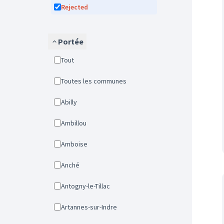
Rejected
Portée
Tout
Toutes les communes
Abilly
Ambillou
Amboise
Anché
Antogny-le-Tillac
Artannes-sur-Indre