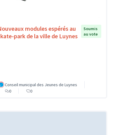
Nouveaux modules espérés au
Soumis
au vote
skate-park de la ville de Luynes
Conseil municipal des Jeunes de Luynes
0
0