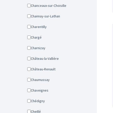
Chanceaux-sur-Choisille
Channay-sur-Lathan
Charentilly
Chargé
Charnizay
Château-la-Vallière
Château-Renault
Chaumussay
Chaveignes
Chédigny
Cheillé