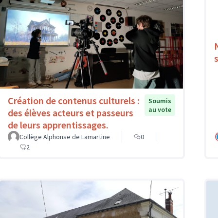
Création de contenus culturels :
Soumis
au vote
des élèves acteurs et passeurs
de leurs apprentissages.
Collège Alphonse de Lamartine
0
2