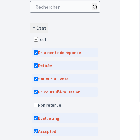
État
Tout
En attente de réponse
Retirée
Soumis au vote
En cours d'évaluation
Non retenue
Evaluating
Accepted