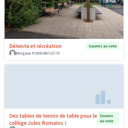
Détente et récréation
Soumis au vote
Morgane POIDEVIN
0
0
Des tables de tennis de table pour le
Soumis
au vote
collège Jules Romains !