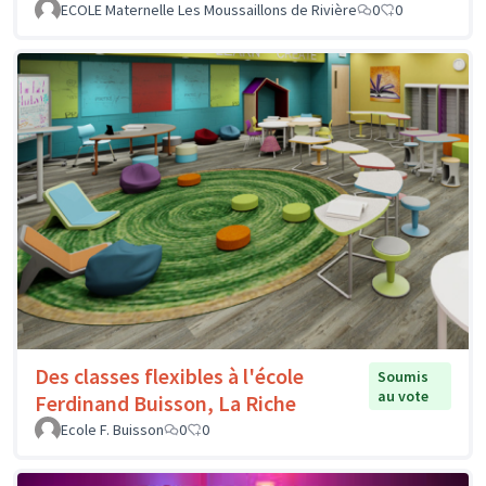
ECOLE Maternelle Les Moussaillons de Rivière
0
0
Des classes flexibles à l'école
Soumis
au vote
Ferdinand Buisson, La Riche
Ecole F. Buisson
0
0