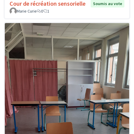
Cour de récréation sensorielle
Soumis au vote
Marie Curie
0
1