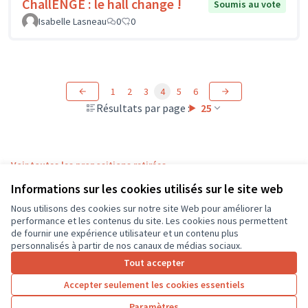
ChallENGE : le hall change !
Soumis au vote
Isabelle Lasneau
0
0
1
2
3
4
5
6
Résultats par page :
25
Voir toutes les propositions retirées
Informations sur les cookies utilisés sur le site web
Nous utilisons des cookies sur notre site Web pour améliorer la
Conditions d'utilisation
performance et les contenus du site. Les cookies nous permettent
Paramètres des cookies
de fournir une expérience utilisateur et un contenu plus
CD37 sur X
CD37 sur Facebook
CD37 sur Instagram
CD37 sur YouTube
personnalisés à partir de nos canaux de médias sociaux.
(Lien externe)
(Lien externe)
(Lien externe)
(Lien externe)
Tout accepter
Accepter seulement les cookies essentiels
Licence Cre
(Lien extern
Paramètres