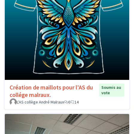
Création de maillots pour l'AS du
Soumis au
vote
collége malraux.
L'AS collège André Malraux
6
14