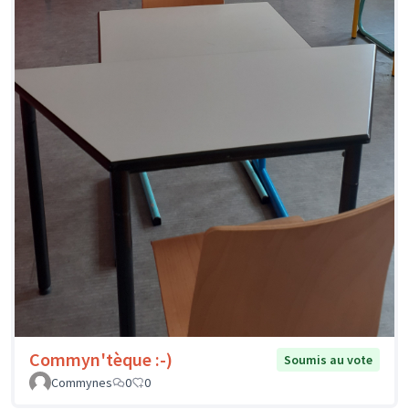
Commyn'tèque :-)
Soumis au vote
Commynes
0
0