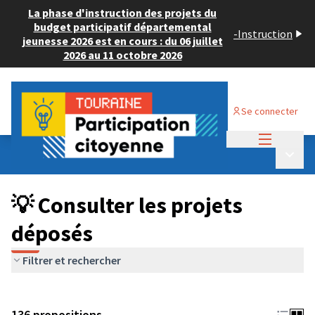
La phase d'instruction des projets du
budget participatif départemental
-
Instruction
jeunesse 2026 est en cours : du 06 juillet
2026 au 11 octobre 2026
Se connecter
Menu princi
Budget Participatif JEUNESSE 2024
/
Menu p
💡 Consulter les projets déposés
💡 Consulter les projets
déposés
Filtrer et rechercher
136 propositions