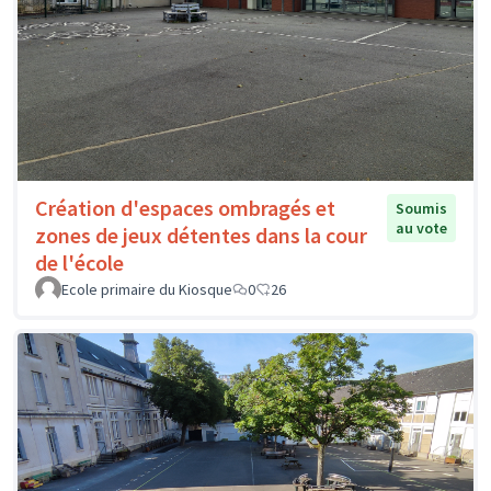
Création d'espaces ombragés et
Soumis
au vote
zones de jeux détentes dans la cour
de l'école
Ecole primaire du Kiosque
0
26