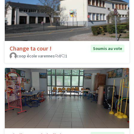
Change ta cour !
Soumis au vote
coop école varennes
0
1