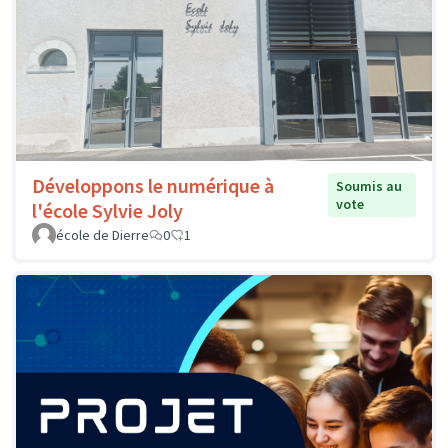
Développons le numérique à
Soumis au
vote
l'école Sylvie Joly
école de Dierre
0
1