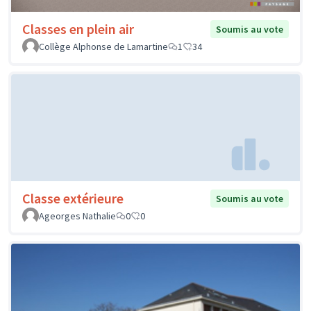
Classes en plein air
Soumis au vote
Collège Alphonse de Lamartine
1
34
Classe extérieure
Soumis au vote
Ageorges Nathalie
0
0