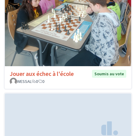
Jouer aux échec à l'école
Soumis au vote
WESSAL
0
0