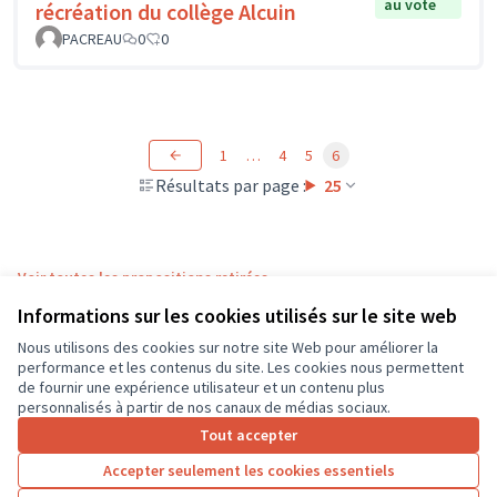
au vote
récréation du collège Alcuin
PACREAU
0
0
1
…
4
5
6
Résultats par page :
25
Voir toutes les propositions retirées
Informations sur les cookies utilisés sur le site web
Nous utilisons des cookies sur notre site Web pour améliorer la
Conditions d'utilisation
performance et les contenus du site. Les cookies nous permettent
Paramètres des cookies
de fournir une expérience utilisateur et un contenu plus
CD37 sur X
CD37 sur Facebook
CD37 sur Instagram
CD37 sur YouTube
personnalisés à partir de nos canaux de médias sociaux.
(Lien externe)
(Lien externe)
(Lien externe)
(Lien externe)
Tout accepter
Accepter seulement les cookies essentiels
Licence Cre
(Lien extern