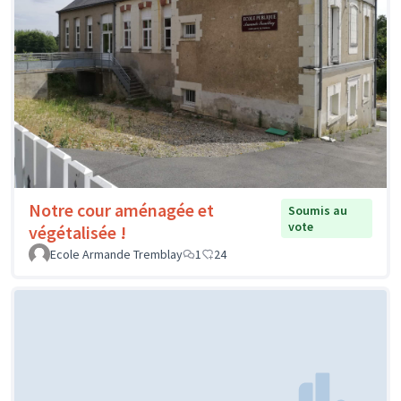
Notre cour aménagée et
Soumis au
vote
végétalisée !
Ecole Armande Tremblay
1
24