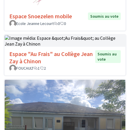
Espace Snoezelen mobile
Soumis au vote
Ecole Jeanne Lecourt
0
0
Espace "Au Frais" au Collège Jean
Soumis au
vote
Zay à Chinon
FOUCAULT
1
2