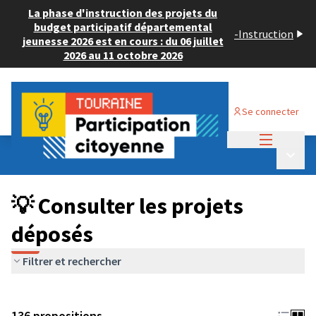
La phase d'instruction des projets du
budget participatif départemental
-
Instruction
jeunesse 2026 est en cours : du 06 juillet
2026 au 11 octobre 2026
Se connecter
Menu princi
Budget Participatif JEUNESSE 2024
/
Menu p
💡 Consulter les projets déposés
💡 Consulter les projets
déposés
Filtrer et rechercher
136 propositions