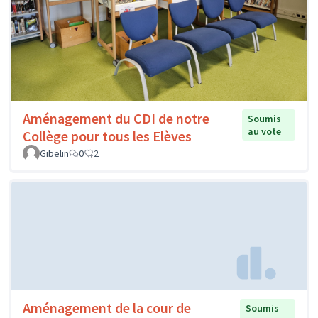
Aménagement du CDI de notre
Soumis
au vote
Collège pour tous les Elèves
Gibelin
0
2
Aménagement de la cour de
Soumis