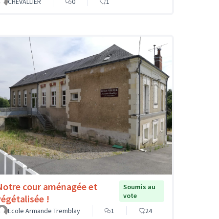
CHEVALLIER
0
1
Notre cour aménagée et
Soumis au
vote
végétalisée !
Ecole Armande Tremblay
1
24