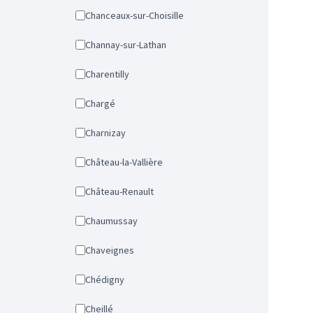
Chanceaux-sur-Choisille
Channay-sur-Lathan
Charentilly
Chargé
Charnizay
Château-la-Vallière
Château-Renault
Chaumussay
Chaveignes
Chédigny
Cheillé