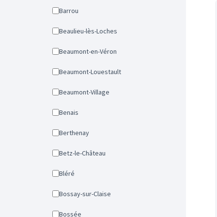
Barrou
Beaulieu-lès-Loches
Beaumont-en-Véron
Beaumont-Louestault
Beaumont-Village
Benais
Berthenay
Betz-le-Château
Bléré
Bossay-sur-Claise
Bossée