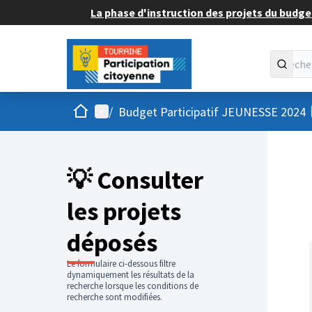
La phase d'instruction des projets du budget
Accueil
Menu principal
/
Budget Participatif JEUNESSE 2024
💡 Consulter
les projets
déposés
Le formulaire ci-dessous filtre
dynamiquement les résultats de la
recherche lorsque les conditions de
recherche sont modifiées.