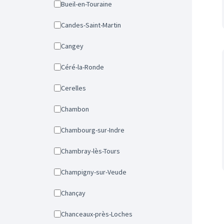
Bueil-en-Touraine
Candes-Saint-Martin
Cangey
Céré-la-Ronde
Cerelles
Chambon
Chambourg-sur-Indre
Chambray-lès-Tours
Champigny-sur-Veude
Chançay
Chanceaux-près-Loches