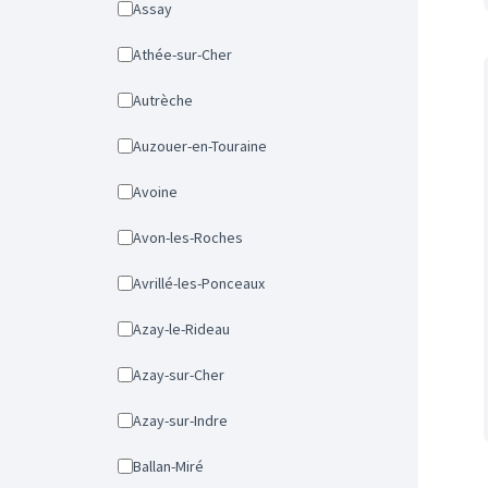
Assay
Athée-sur-Cher
Autrèche
Auzouer-en-Touraine
Avoine
Avon-les-Roches
Avrillé-les-Ponceaux
Azay-le-Rideau
Azay-sur-Cher
Azay-sur-Indre
Ballan-Miré