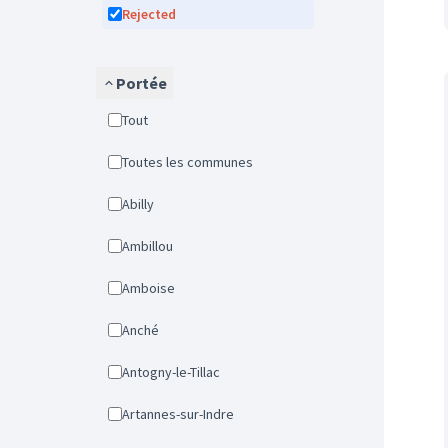
Rejected
Portée
Tout
Toutes les communes
Abilly
Ambillou
Amboise
Anché
Antogny-le-Tillac
Artannes-sur-Indre