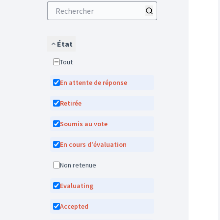
État
Tout
En attente de réponse
Retirée
Soumis au vote
En cours d'évaluation
Non retenue
Evaluating
Accepted