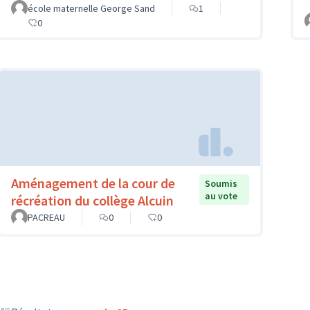
école maternelle George Sand
1
0
Aménagement de la cour de
Soumis
au vote
récréation du collège Alcuin
PACREAU
0
0