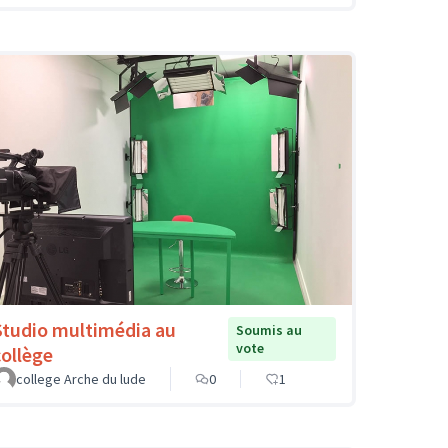
Studio multimédia au
Soumis au
vote
collège
college Arche du lude
0
1