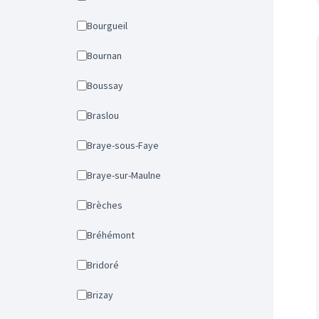
Bourgueil
Bournan
Boussay
Braslou
Braye-sous-Faye
Braye-sur-Maulne
Brèches
Bréhémont
Bridoré
Brizay