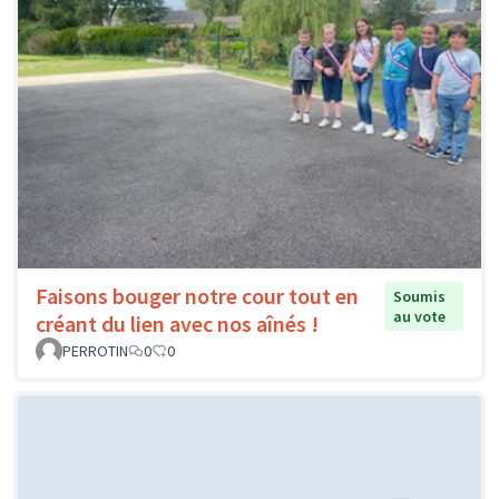
Faisons bouger notre cour tout en
Soumis
au vote
créant du lien avec nos aînés !
PERROTIN
0
0