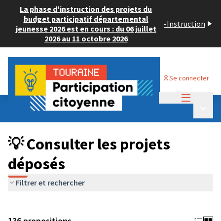
La phase d'instruction des projets du
budget participatif départemental
-
Instruction
jeunesse 2026 est en cours : du 06 juillet
2026 au 11 octobre 2026
Se connecter
Menu princi
Budget Participatif JEUNESSE 2024
/
Menu p
💡 Consulter les projets déposés
💡 Consulter les projets
déposés
Filtrer et rechercher
136 propositions