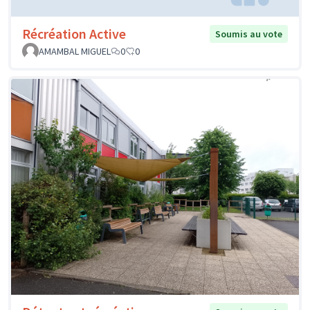
Récréation Active
Soumis au vote
AMAMBAL MIGUEL
0
0