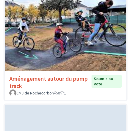
Aménagement autour du pump
Soumis au
vote
track
CMJ de Rochecorbon
0
1