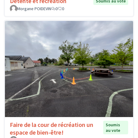
Détente et récréation
Soumis au vote
Morgane POIDEVIN
0
0
Faire de la cour de récréation un
Soumis
au vote
espace de bien-être!