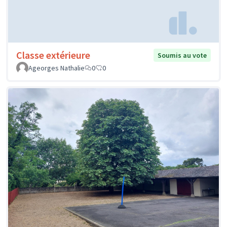
Classe extérieure
Soumis au vote
Ageorges Nathalie
0
0