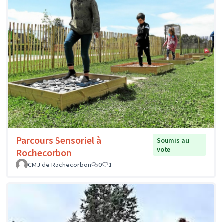
Parcours Sensoriel à
Soumis au
vote
Rochecorbon
CMJ de Rochecorbon
0
1