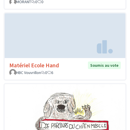
MORANT
0
0
Matériel Ecole Hand
Soumis au vote
HBC Vouvrillon
0
6