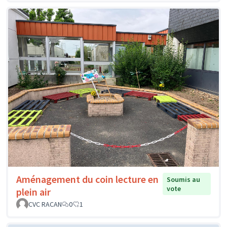
Aménagement du coin lecture en
Soumis au
vote
plein air
CVC RACAN
0
1