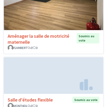
Aménager la salle de motricité
Soumis au
vote
maternelle
ISAMBERT
0
0
Salle d'études flexible
Soumis au vote
MONTHEIL
0
0