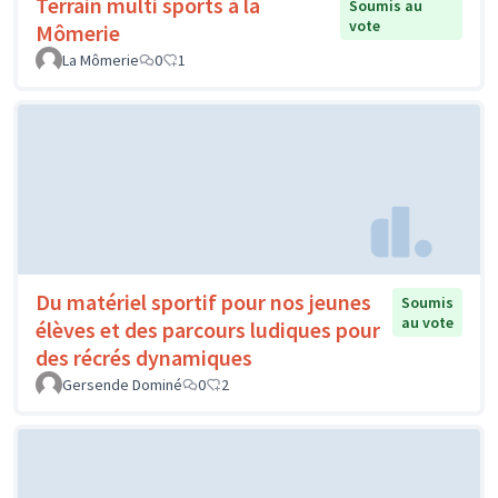
Terrain multi sports à la
Soumis au
vote
Mômerie
La Mômerie
0
1
Du matériel sportif pour nos jeunes
Soumis
au vote
élèves et des parcours ludiques pour
des récrés dynamiques
Gersende Dominé
0
2