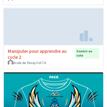
Manipuler pour apprendre au
Soumis au
vote
cycle 2
école de Thizay
0
0