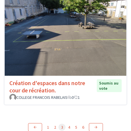
Création d'espaces dans notre
Soumis au
vote
cour de récréation.
COLLEGE FRANCOIS RABELAIS
0
1
1
2
3
4
5
6