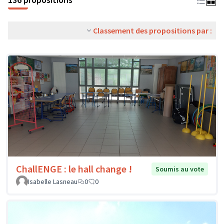
Classement des propositions par :
ChallENGE : le hall change !
Soumis au vote
Isabelle Lasneau
0
0