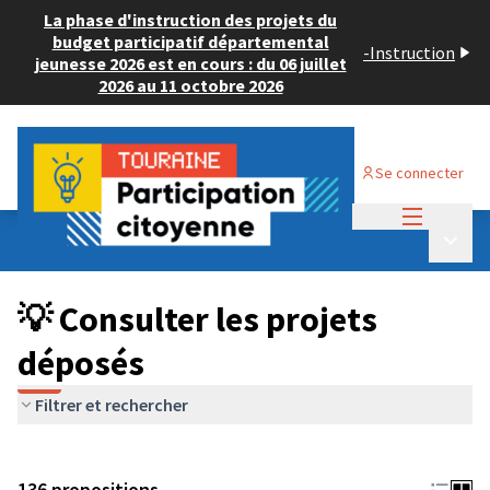
La phase d'instruction des projets du
budget participatif départemental
-
Instruction
jeunesse 2026 est en cours : du 06 juillet
2026 au 11 octobre 2026
Se connecter
Menu princi
Budget Participatif JEUNESSE 2024
/
Menu p
💡 Consulter les projets déposés
💡 Consulter les projets
déposés
Filtrer et rechercher
136 propositions