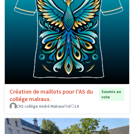
Création de maillots pour l'AS du
Soumis au
vote
collége malraux.
L'AS collège André Malraux
6
14