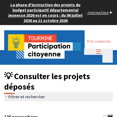
La phase d'instruction des projets du
budget participatif départemental
-
Instruction
jeunesse 2026 est en cours : du 06 juillet
2026 au 11 octobre 2026
Se connecter
Menu princi
Budget Participatif JEUNESSE 2024
/
Menu p
💡 Consulter les projets déposés
💡 Consulter les projets
déposés
Filtrer et rechercher
136 propositions