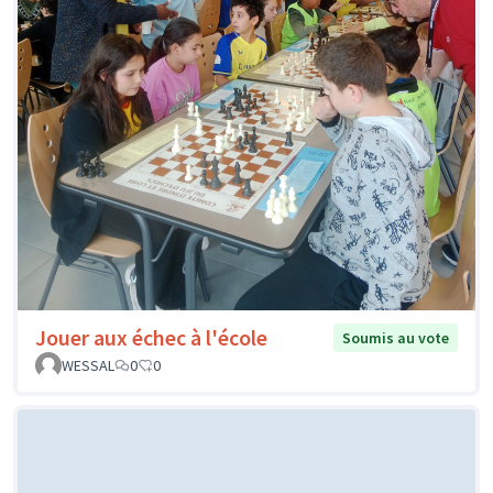
Jouer aux échec à l'école
Soumis au vote
WESSAL
0
0