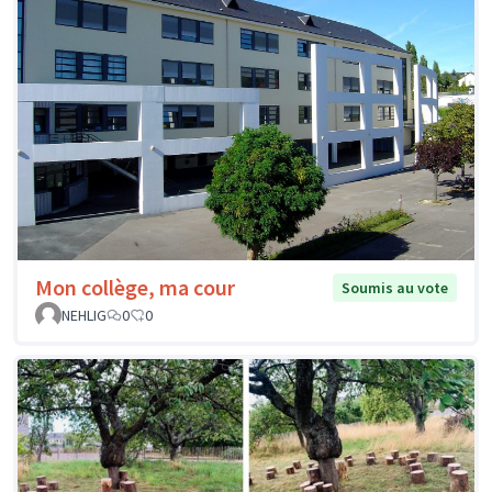
Mon collège, ma cour
Soumis au vote
NEHLIG
0
0