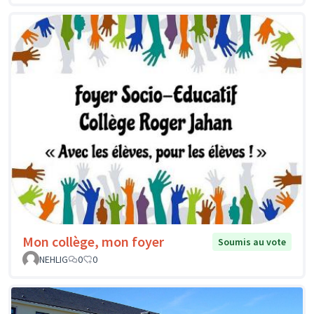
Mon collège, mon foyer
Soumis au vote
NEHLIG
0
0