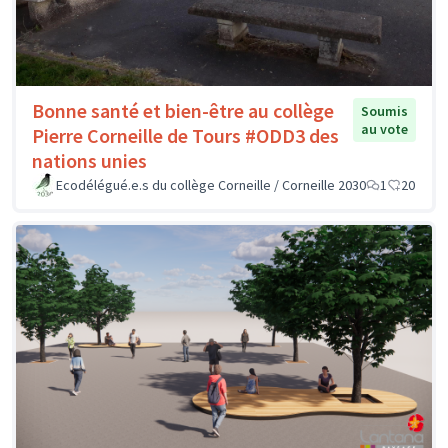
Bonne santé et bien-être au collège
Soumis
au vote
Pierre Corneille de Tours #ODD3 des
nations unies
Ecodélégué.e.s du collège Corneille / Corneille 2030
1
20