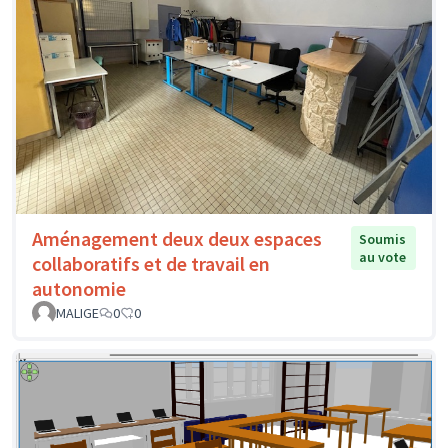
Aménagement deux deux espaces
Soumis
au vote
collaboratifs et de travail en
autonomie
MALIGE
0
0