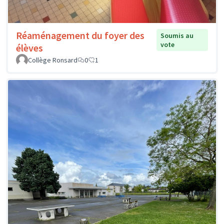
Réaménagement du foyer des
Soumis au
vote
élèves
Collège Ronsard
0
1