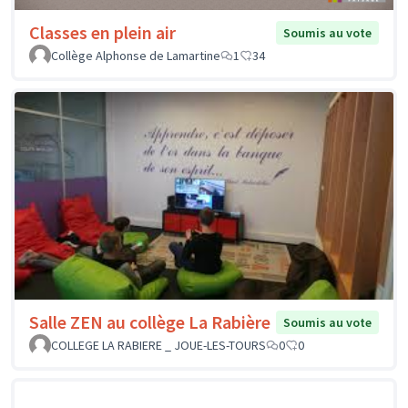
Classes en plein air
Soumis au vote
Collège Alphonse de Lamartine
1
34
Salle ZEN au collège La Rabière
Soumis au vote
COLLEGE LA RABIERE _ JOUE-LES-TOURS
0
0