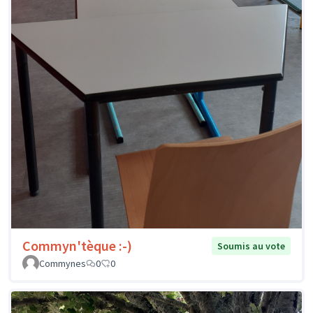
Commyn'tèque :-)
Soumis au vote
Commynes
0
0