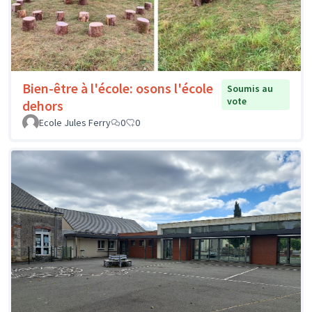
Bien-être à l'école: osons l'école
Soumis au
vote
dehors
Ecole Jules Ferry
0
0