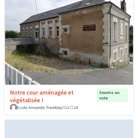
Notre cour aménagée et
Soumis au
vote
végétalisée !
Ecole Armande Tremblay
1
24