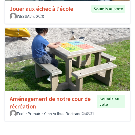
Jouer aux échec à l'école
Soumis au vote
WESSAL
0
0
Aménagement de notre cour de
Soumis au
vote
récréation
Ecole Primaire Yann Arthus-Bertrand
0
1