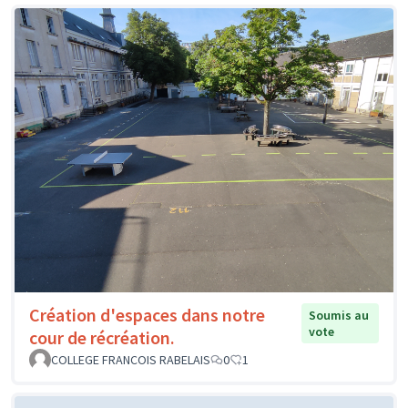
Création d'espaces dans notre
Soumis au
vote
cour de récréation.
COLLEGE FRANCOIS RABELAIS
0
1