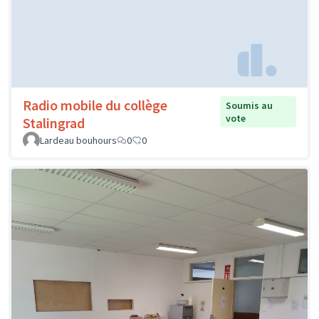
Radio mobile du collège
Soumis au
vote
Stalingrad
Lardeau bouhours
0
0