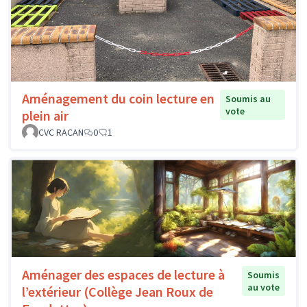
Aménagement du coin lecture en
Soumis au
vote
plein air
CVC RACAN
0
1
Aménager des espaces de lecture à
Soumis
au vote
l’extérieur (Collège Jean Roux de