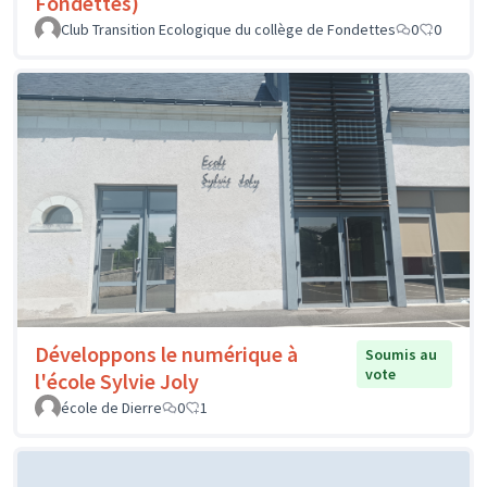
Fondettes)
Club Transition Ecologique du collège de Fondettes
0
0
Développons le numérique à
Soumis au
vote
l'école Sylvie Joly
école de Dierre
0
1