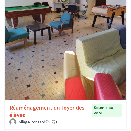
Réaménagement du foyer des
Soumis au
vote
élèves
Collège Ronsard
0
1