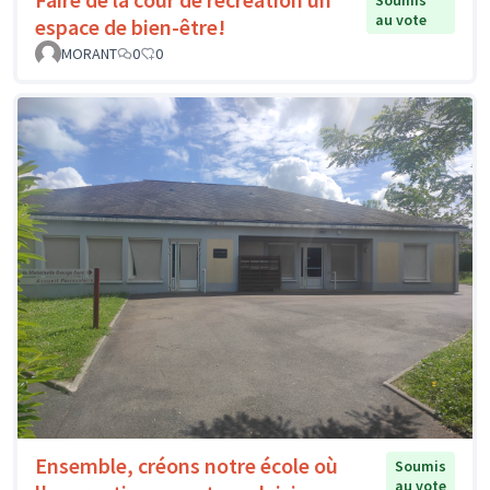
Soumis
au vote
espace de bien-être!
MORANT
0
0
Ensemble, créons notre école où
Soumis
au vote