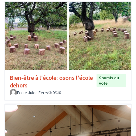
Bien-être à l'école: osons l'école
Soumis au
vote
dehors
Ecole Jules Ferry
0
0