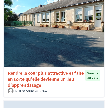
Rendre la cour plus attractive et faire
Soumis
au vote
en sorte qu'elle devienne un lieu
d'apprentissage
DROT sandrine
1
64