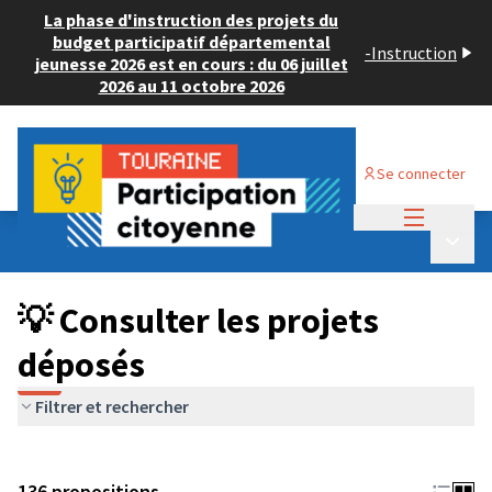
La phase d'instruction des projets du
budget participatif départemental
-
Instruction
jeunesse 2026 est en cours : du 06 juillet
2026 au 11 octobre 2026
Se connecter
Menu princi
Budget Participatif JEUNESSE 2024
/
Menu p
💡 Consulter les projets déposés
💡 Consulter les projets
déposés
Filtrer et rechercher
136 propositions