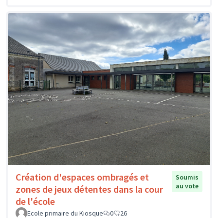
Création d'espaces ombragés et
Soumis
au vote
zones de jeux détentes dans la cour
de l'école
Ecole primaire du Kiosque
0
26