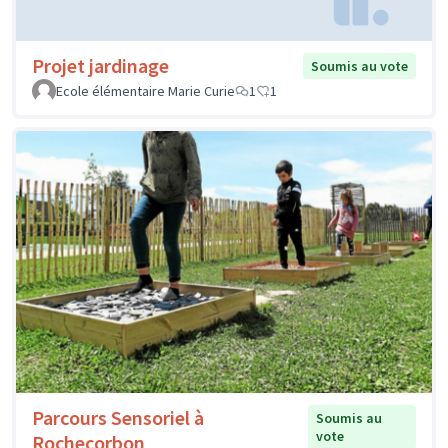
Projet jardinage
Soumis au vote
Ecole élémentaire Marie Curie
1
1
Parcours Sensoriel à
Soumis au
vote
Rochecorbon