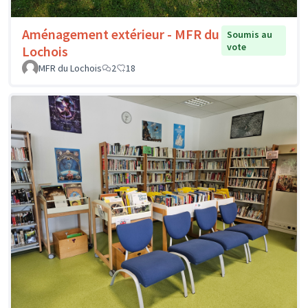
Aménagement extérieur - MFR du
Soumis au
vote
Lochois
MFR du Lochois
2
18