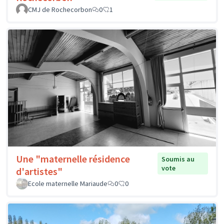
CMJ de Rochecorbon
0
1
Une "maternelle résidence
Soumis au
vote
d'artistes"
Ecole maternelle Mariaude
0
0