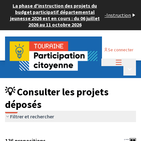
La phase d'instruction des projets du
budget participatif départemental
-
Instruction
jeunesse 2026 est en cours : du 06 juillet
2026 au 11 octobre 2026
Se connecter
Menu princi
Budget Participatif JEUNESSE 2024
/
Menu p
💡 Consulter les projets déposés
💡 Consulter les projets
déposés
Filtrer et rechercher
136 propositions