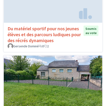
Du matériel sportif pour nos jeunes
Soumis
au vote
élèves et des parcours ludiques pour
des récrés dynamiques
Gersende Dominé
0
2