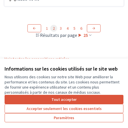
1
2
3
4
5
6
Résultats par page :
25
Voir toutes les propositions retirées
Informations sur les cookies utilisés sur le site web
Nous utilisons des cookies sur notre site Web pour améliorer la
Conditions d'utilisation
performance et les contenus du site. Les cookies nous permettent
Paramètres des cookies
de fournir une expérience utilisateur et un contenu plus
CD37 sur X
CD37 sur Facebook
CD37 sur Instagram
CD37 sur YouTube
personnalisés à partir de nos canaux de médias sociaux.
(Lien externe)
(Lien externe)
(Lien externe)
(Lien externe)
Tout accepter
Accepter seulement les cookies essentiels
Licence Cre
(Lien extern
Paramètres
(Lien externe)
Site réalisé grâce au
logiciel libre Decidim
.
(Lien externe)