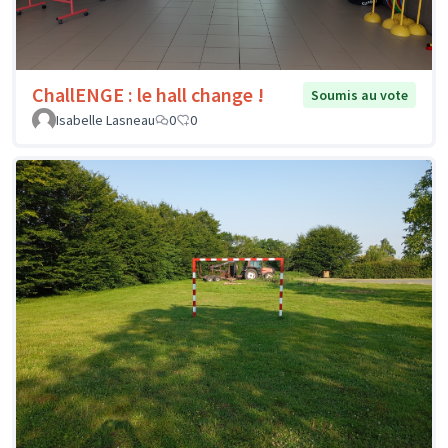
ChallENGE : le hall change !
Soumis au vote
Isabelle Lasneau
0
0