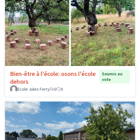
Bien-être à l'école: osons l'école
Soumis au
vote
dehors
Ecole Jules Ferry
0
0