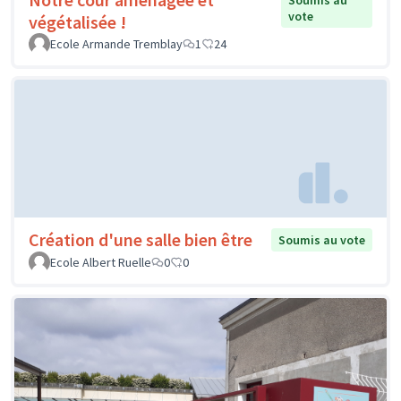
Soumis au
vote
végétalisée !
Ecole Armande Tremblay
1
24
Création d'une salle bien être
Soumis au vote
Ecole Albert Ruelle
0
0