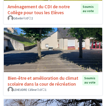
Aménagement du CDI de notre
Soumis
au vote
Collège pour tous les Elèves
Gibelin
0
2
Bien-être et amélioration du climat
Soumis
au vote
scolaire dans la cour de récréation
LEHEUDRE Céline
0
1