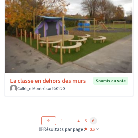
La classe en dehors des murs
Soumis au vote
Collège Montrésor
0
0
1
…
4
5
6
Résultats par page :
25