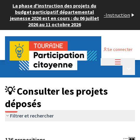
La phase d'instruction des projets du
budget participatif départemental
-
Instruction
jeunesse 2026 est en cours : du 06 juillet
2026 au 11 octobre 2026
Se connecter
Menu princi
Budget Participatif JEUNESSE 2024
/
Menu p
💡 Consulter les projets déposés
💡 Consulter les projets
déposés
Filtrer et rechercher
136 propositions