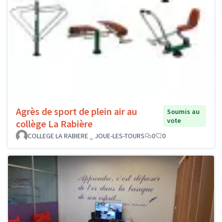
Agrès de sport de plein air au
Soumis au
vote
collège La Rabière
COLLEGE LA RABIERE _ JOUE-LES-TOURS
0
0