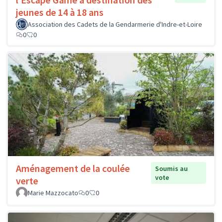
jeunes de 14 à 18 ans
Association des Cadets de la Gendarmerie d'Indre-et-Loire
0
0
Aménagement de la coulée
Soumis au
vote
verte
Marie Mazzocato
0
0