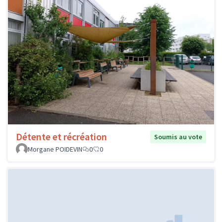
Détente et récréation
Soumis au vote
Morgane POIDEVIN
0
0