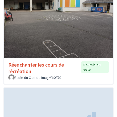
Réenchanter les cours de
Soumis au
vote
récréation
Ecole du Clos de imagr
0
0