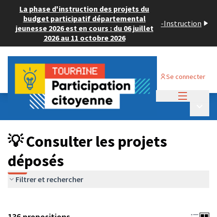
La phase d'instruction des projets du
budget participatif départemental
-
Instruction
jeunesse 2026 est en cours : du 06 juillet
2026 au 11 octobre 2026
Se connecter
Menu princi
Budget Participatif JEUNESSE 2024
/
Menu p
💡 Consulter les projets déposés
💡 Consulter les projets
déposés
Filtrer et rechercher
136 propositions