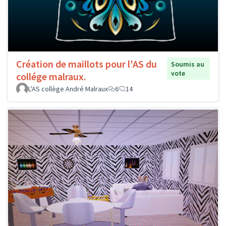
Création de maillots pour l'AS du
Soumis au
vote
collége malraux.
L'AS collège André Malraux
6
14