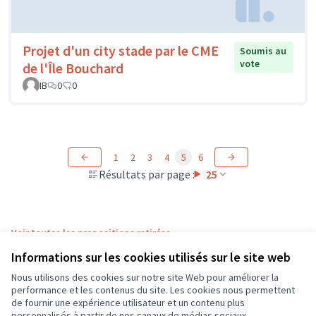
Projet d'un city stade par le CME
Soumis au
vote
de l'Île Bouchard
IB
0
0
1
2
3
4
5
6
Résultats par page :
25
Voir toutes les propositions retirées
Informations sur les cookies utilisés sur le site web
Nous utilisons des cookies sur notre site Web pour améliorer la
Conditions d'utilisation
performance et les contenus du site. Les cookies nous permettent
Paramètres des cookies
de fournir une expérience utilisateur et un contenu plus
CD37 sur X
CD37 sur Facebook
CD37 sur Instagram
CD37 sur YouTube
personnalisés à partir de nos canaux de médias sociaux.