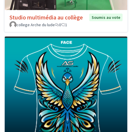
Studio multimédia au collège
Soumis au vote
college Arche du lude
0
1