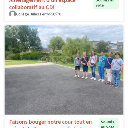
Soumis au
vote
collaboratif au CDI
Collège Jules Ferry
0
0
Faisons bouger notre cour tout en
Soumis
au vote