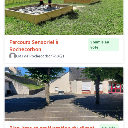
Parcours Sensoriel à
Soumis au
vote
Rochecorbon
CMJ de Rochecorbon
0
1
Bien-être et amélioration du climat