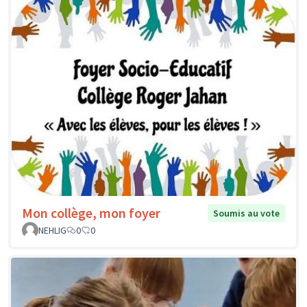
Mon collège, mon foyer
Soumis au vote
NEHLIG
0
0