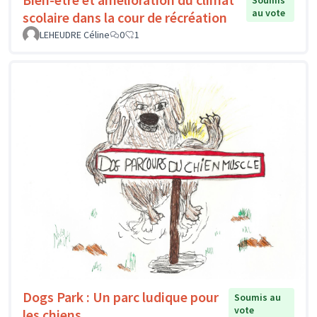
Soumis
au vote
scolaire dans la cour de récréation
LEHEUDRE Céline
0
1
Dogs Park : Un parc ludique pour
Soumis au
vote
les chiens