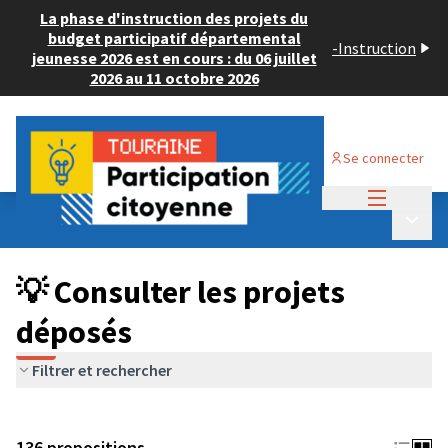
La phase d'instruction des projets du
budget participatif départemental
-
Instruction
jeunesse 2026 est en cours : du 06 juillet
2026 au 11 octobre 2026
Se connecter
Menu princi
Budget Participatif JEUNESSE 2024
/
Menu p
💡 Consulter les projets déposés
💡 Consulter les projets
déposés
Filtrer et rechercher
136 propositions