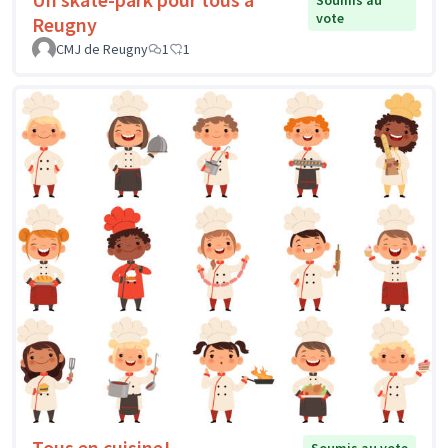
vote
Reugny
CMJ de Reugny
1
1
Tous en cuisine!