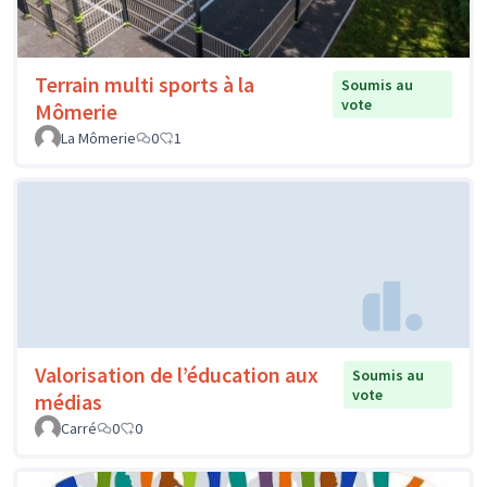
Terrain multi sports à la
Soumis au
vote
Mômerie
La Mômerie
0
1
Valorisation de l’éducation aux
Soumis au
vote
médias
Carré
0
0