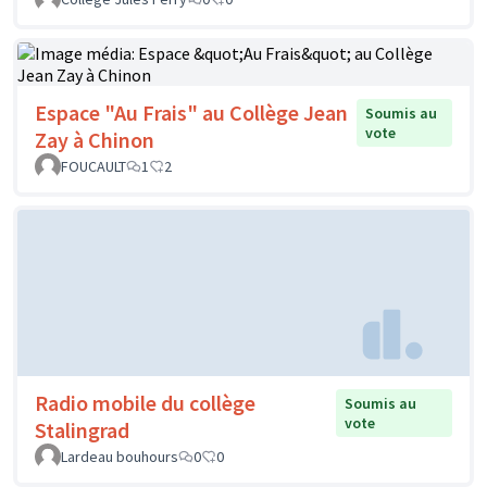
Espace "Au Frais" au Collège Jean
Soumis au
vote
Zay à Chinon
FOUCAULT
1
2
Radio mobile du collège
Soumis au
vote
Stalingrad
Lardeau bouhours
0
0