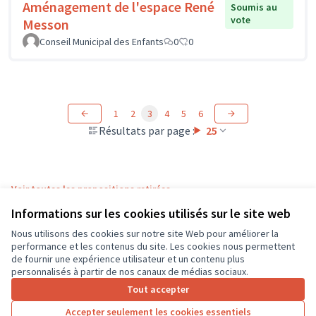
Aménagement de l'espace René
Soumis au
vote
Messon
Conseil Municipal des Enfants
0
0
1
2
3
4
5
6
Résultats par page :
25
Voir toutes les propositions retirées
Informations sur les cookies utilisés sur le site web
Nous utilisons des cookies sur notre site Web pour améliorer la
Conditions d'utilisation
performance et les contenus du site. Les cookies nous permettent
Paramètres des cookies
de fournir une expérience utilisateur et un contenu plus
CD37 sur X
CD37 sur Facebook
CD37 sur Instagram
CD37 sur YouTube
personnalisés à partir de nos canaux de médias sociaux.
(Lien externe)
(Lien externe)
(Lien externe)
(Lien externe)
Tout accepter
Accepter seulement les cookies essentiels