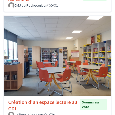
CMJ de Rochecorbon
0
1
Création d'un espace lecture au
Soumis au
vote
CDI
Collège Jules Ferry
0
0