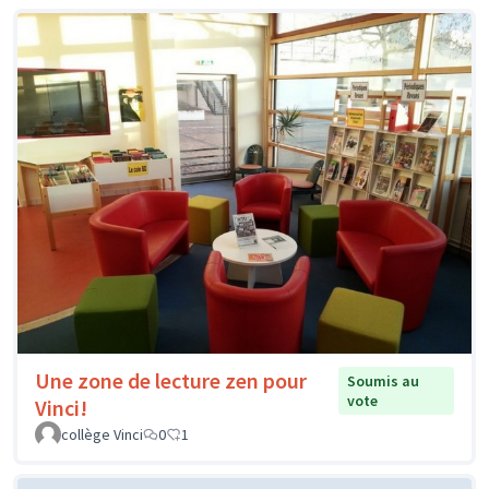
Une zone de lecture zen pour
Soumis au
vote
Vinci!
collège Vinci
0
1