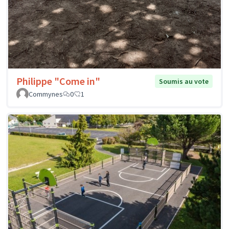
Philippe "Come in"
Soumis au vote
Commynes
0
1