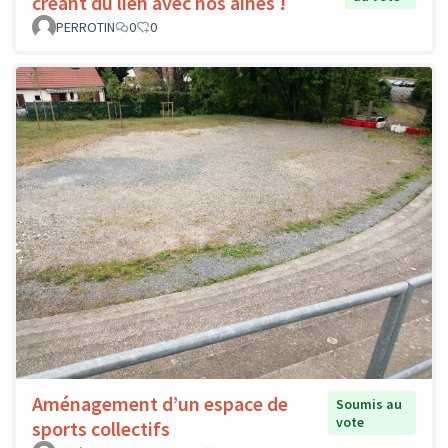
créant du lien avec nos aînés !
PERROTIN
0
0
Aménagement d’un espace de
Soumis au
vote
sports collectifs