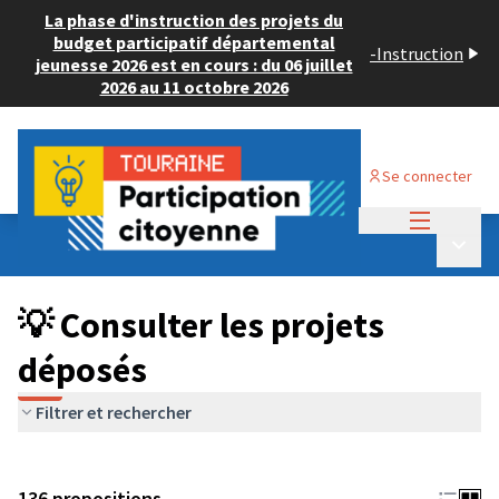
La phase d'instruction des projets du
budget participatif départemental
-
Instruction
jeunesse 2026 est en cours : du 06 juillet
2026 au 11 octobre 2026
Se connecter
Menu princi
Budget Participatif JEUNESSE 2024
/
Menu p
💡 Consulter les projets déposés
💡 Consulter les projets
déposés
Filtrer et rechercher
136 propositions