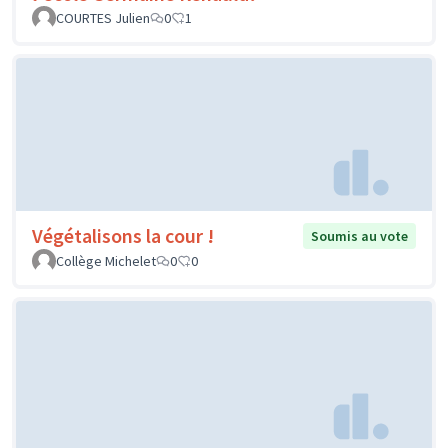
COURTES Julien
0
1
Végétalisons la cour !
Soumis au vote
Collège Michelet
0
0