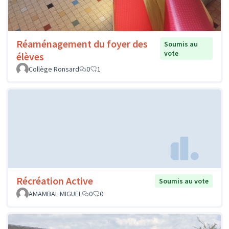
Réaménagement du foyer des
Soumis au
vote
élèves
Collège Ronsard
0
1
Récréation Active
Soumis au vote
AMAMBAL MIGUEL
0
0