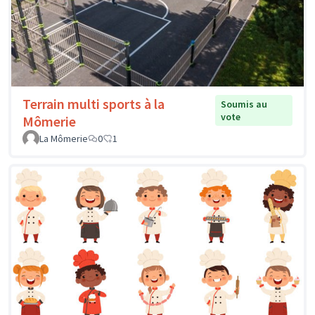
Terrain multi sports à la
Soumis au
vote
Mômerie
La Mômerie
0
1