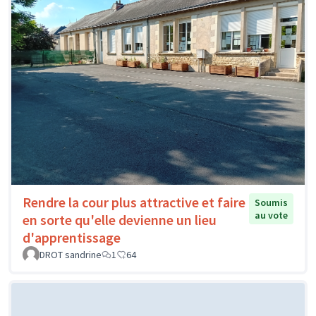
Rendre la cour plus attractive et faire
Soumis
au vote
en sorte qu'elle devienne un lieu
d'apprentissage
DROT sandrine
1
64