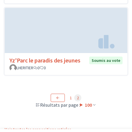
Yz'Parc le paradis des jeunes
Soumis au vote
LHERITIER
0
0
1
2
Résultats par page :
100
Voir toutes les propositions retirées