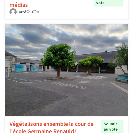
vote
médias
Carré
0
0
Végétalisons ensemble la cour de
Soumis
au vote
l'école Germaine Renauld!