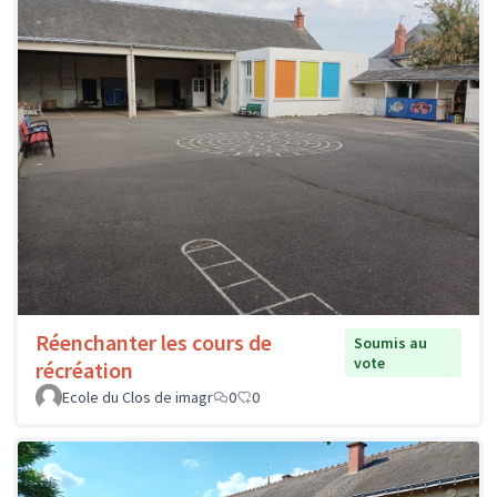
Réenchanter les cours de
Soumis au
vote
récréation
Ecole du Clos de imagr
0
0