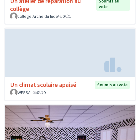
Un atelier de réparation au
Soumis au
vote
collège
college Arche du lude
0
1
Un climat scolaire apaisé
Soumis au vote
WESSAL
0
0