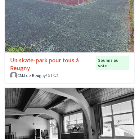
Un skate-park pour tous à
Soumis au
vote
Reugny
CMJ de Reugny
1
1