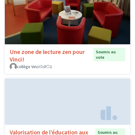
Une zone de lecture zen pour
Soumis au
vote
Vinci!
collège Vinci
0
1
Valorisation de l’éducation aux
Soumis au