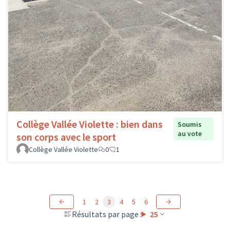
Collège Vallée Violette : bien dans
Soumis
au vote
son corps avec le sport
Collège Vallée Violette
0
1
1
2
3
4
5
6
Résultats par page :
25