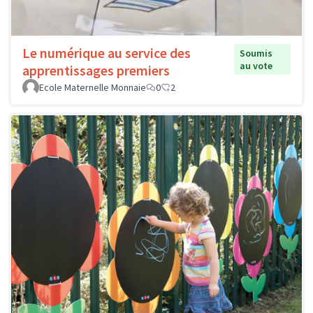
Le numérique au service des
Soumis
au vote
apprentissages premiers
Ecole Maternelle Monnaie
0
2