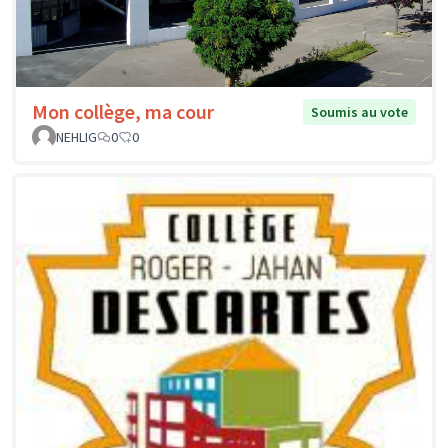
Mon collège, ma cour
Soumis au vote
NEHLIG
0
0