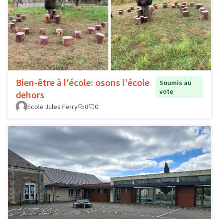
Bien-être à l'école: osons l'école
Soumis au
vote
dehors
Ecole Jules Ferry
0
0