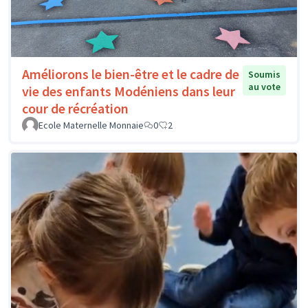
Améliorons le bien-être et le cadre de
Soumis
au vote
vie des enfants Modéniens dans leur
cour de récréation
Ecole Maternelle Monnaie
0
2