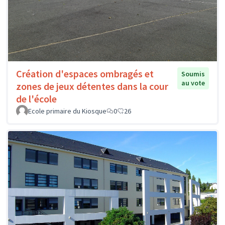
Création d'espaces ombragés et
Soumis
au vote
zones de jeux détentes dans la cour
de l'école
Ecole primaire du Kiosque
0
26