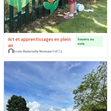
Art et apprentissages en plein
Soumis au
vote
air
Ecole Maternelle Monnaie
0
2