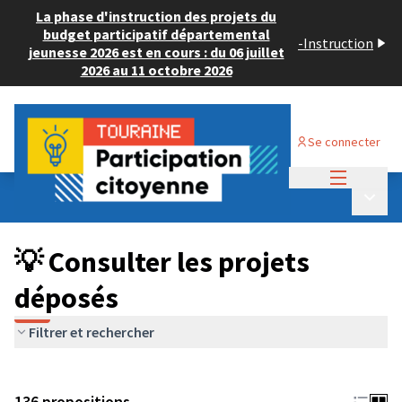
La phase d'instruction des projets du
budget participatif départemental
-
Instruction
jeunesse 2026 est en cours : du 06 juillet
2026 au 11 octobre 2026
Se connecter
Menu princi
Budget Participatif JEUNESSE 2024
/
Menu p
💡 Consulter les projets déposés
💡 Consulter les projets
déposés
Filtrer et rechercher
136 propositions