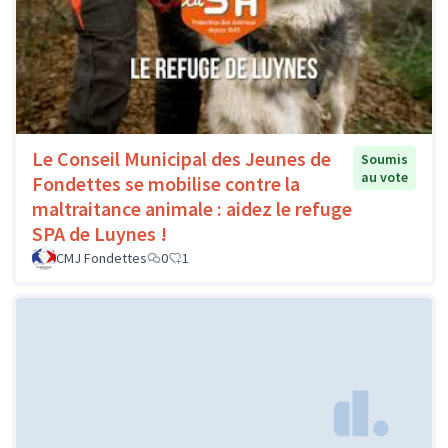
Le Conseil Municipal des Jeunes de
Soumis
au vote
Fondettes se mobilise contre la
maltraitance animale : aidez le refuge
SPA de Luynes !
CMJ Fondettes
0
1