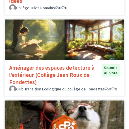
idées
Collège Jules Romains
0
0
Aménager des espaces de lecture à
Soumis
au vote
l’extérieur (Collège Jean Roux de
Fondettes)
Club Transition Ecologique du collège de Fondettes
0
0