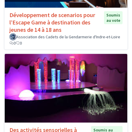
Développement de scenarios pour
Soumis
au vote
l’Escape Game à destination des
jeunes de 14 à 18 ans
Association des Cadets de la Gendarmerie d'Indre-et-Loire
0
0
Des activités sensorielles à
Soumis au