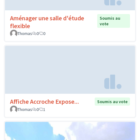
Aménager une salle d'étude
Soumis au
vote
flexible
Thomas
0
0
Affiche Accroche Expose...
Soumis au vote
Thomas
0
1