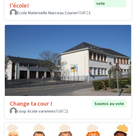
vote
l'école!
Ecole Maternelle Marceau Courier
0
1
Change ta cour !
Soumis au vote
coop école varennes
0
1