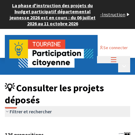
La phase d'instruction des projets du
budget participatif départemental
-
Instruction
jeunesse 2026 est en cours : du 06 juillet
2026 au 11 octobre 2026
Se connecter
Menu princi
Budget Participatif JEUNESSE 2024
/
Menu p
💡 Consulter les projets déposés
💡 Consulter les projets
déposés
Filtrer et rechercher
136 propositions