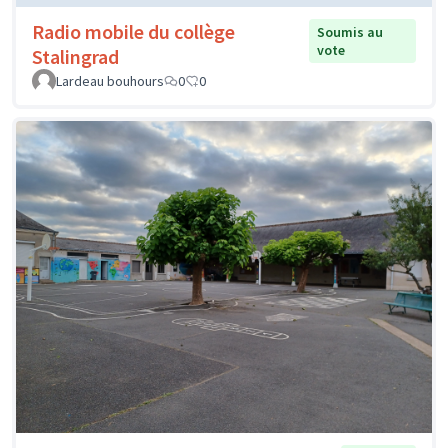
Radio mobile du collège
Soumis au
vote
Stalingrad
Lardeau bouhours
0
0