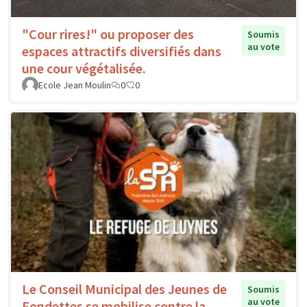
"Cour rires!" ou proposer des
Soumis
au vote
espaces attractifs diversifiés dans
une cour végétalisée.
Ecole Jean Moulin
0
0
Le Conseil Municipal des Jeunes de
Soumis
au vote
Fondettes se mobilise contre la