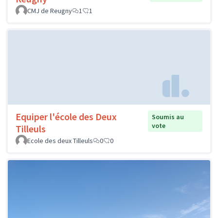
CMJ de Reugny
1
1
Equiper l'école des Deux
Soumis au
vote
Tilleuls
Ecole des deux Tilleuls
0
0