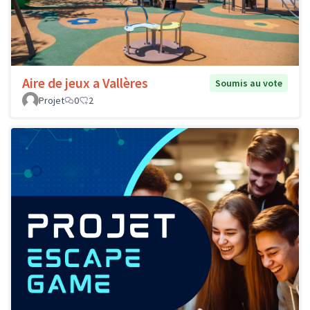
Aire de jeux a Vallères
Soumis au vote
Projet
0
2