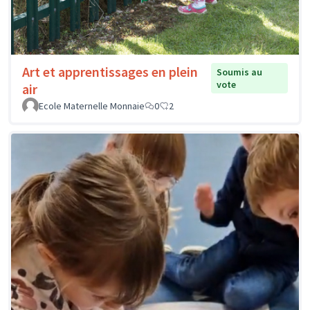
Art et apprentissages en plein
Soumis au
vote
air
Ecole Maternelle Monnaie
0
2