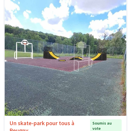
Un skate-park pour tous à
Soumis au
vote
Reugny