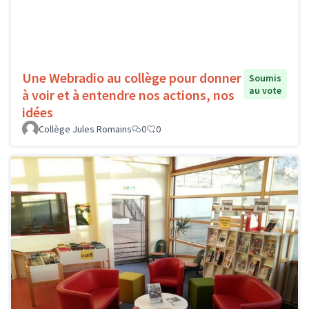
Une Webradio au collège pour donner
Soumis
au vote
à voir et à entendre nos actions, nos
idées
Collège Jules Romains
0
0