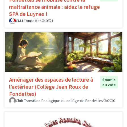
maltraitance animale : aidez le refuge
SPA de Luynes !
CMJ Fondettes
0
1
Aménager des espaces de lecture à
Soumis
au vote
l’extérieur (Collège Jean Roux de
Fondettes)
Club Transition Ecologique du collège de Fondettes
0
0