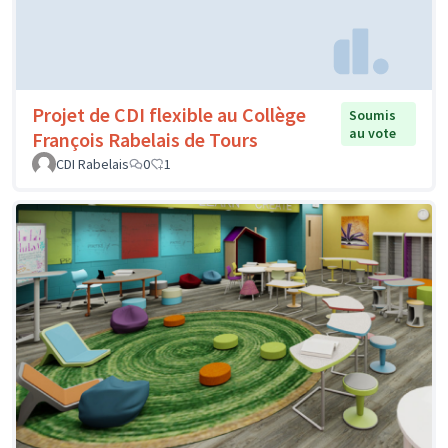
Projet de CDI flexible au Collège
Soumis
au vote
François Rabelais de Tours
CDI Rabelais
0
1