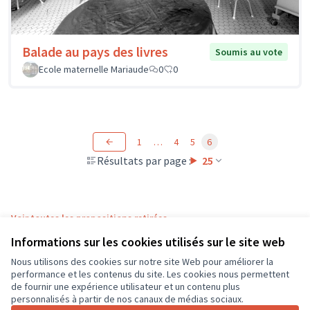
Balade au pays des livres
Soumis au vote
Ecole maternelle Mariaude
0
0
1
…
4
5
6
Résultats par page :
25
Voir toutes les propositions retirées
Informations sur les cookies utilisés sur le site web
Nous utilisons des cookies sur notre site Web pour améliorer la
Conditions d'utilisation
performance et les contenus du site. Les cookies nous permettent
Paramètres des cookies
de fournir une expérience utilisateur et un contenu plus
CD37 sur X
CD37 sur Facebook
CD37 sur Instagram
CD37 sur YouTube
personnalisés à partir de nos canaux de médias sociaux.