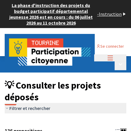
La phase d'instruction des projets du
budget participatif départemental
-
Instruction
jeunesse 2026 est en cours : du 06 juillet
2026 au 11 octobre 2026
Se connecter
Menu princi
Budget Participatif JEUNESSE 2024
/
Menu p
💡 Consulter les projets déposés
💡 Consulter les projets
déposés
Filtrer et rechercher
136 propositions