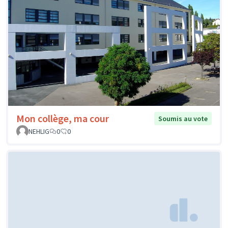
Mon collège, ma cour
Soumis au vote
NEHLIG
0
0