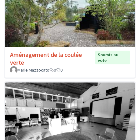
Aménagement de la coulée
Soumis au
vote
verte
Marie Mazzocato
0
0