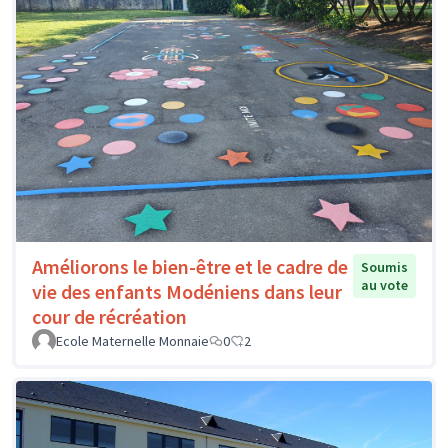
Améliorons le bien-être et le cadre de
Soumis
au vote
vie des enfants Modéniens dans leur
cour de récréation
Ecole Maternelle Monnaie
0
2