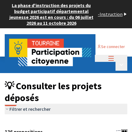
La phase d'instruction des projets du
budget participatif départemental
-
Instruction
jeunesse 2026 est en cours : du 06 juillet
2026 au 11 octobre 2026
Se connecter
Menu princi
Budget Participatif JEUNESSE 2024
/
Menu p
💡 Consulter les projets déposés
💡 Consulter les projets
déposés
Filtrer et rechercher
136 propositions