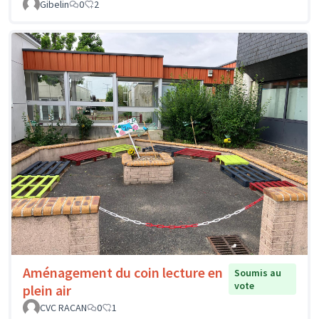
Gibelin
0
2
Aménagement du coin lecture en
Soumis au
vote
plein air
CVC RACAN
0
1