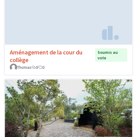
Aménagement de la cour du
Soumis au
vote
collège
Thomas
0
0