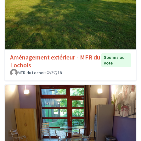
Aménagement extérieur - MFR du
Soumis au
vote
Lochois
MFR du Lochois
2
18