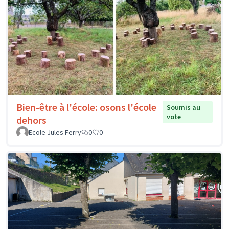
Bien-être à l'école: osons l'école
Soumis au
vote
dehors
Ecole Jules Ferry
0
0