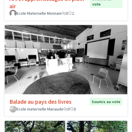
vote
air
Ecole Maternelle Monnaie
0
2
Balade au pays des livres
Soumis au vote
Ecole maternelle Mariaude
0
0