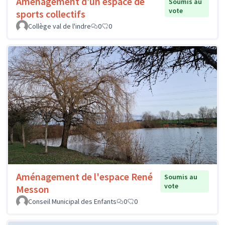
Aménagement d’un espace de
Soumis au
vote
sports collectifs
Collège val de l'indre
0
0
Aménagement de l'espace René
Soumis au
vote
Messon
Conseil Municipal des Enfants
0
0