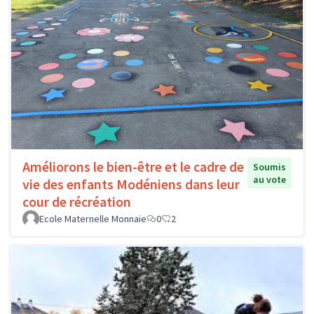
Améliorons le bien-être et le cadre de
Soumis
au vote
vie des enfants Modéniens dans leur
cour de récréation
Ecole Maternelle Monnaie
0
2