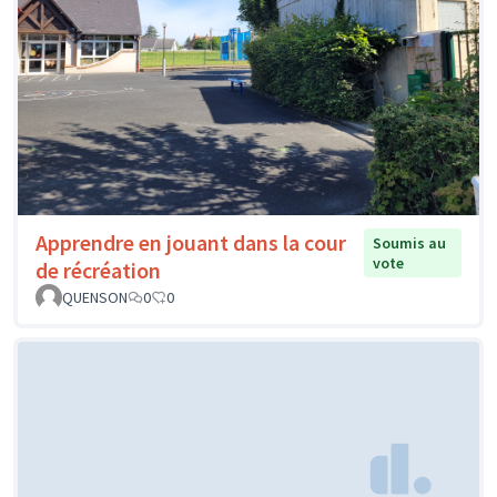
Apprendre en jouant dans la cour
Soumis au
vote
de récréation
QUENSON
0
0