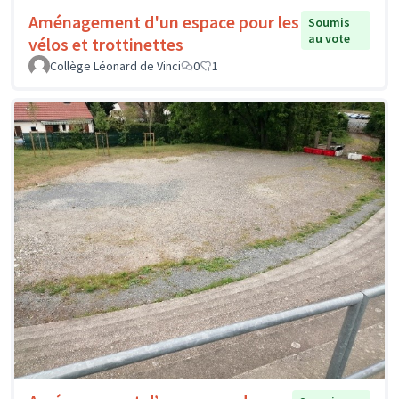
Aménagement d'un espace pour les
Soumis
au vote
vélos et trottinettes
Collège Léonard de Vinci
0
1