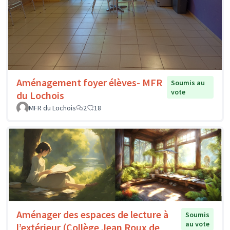
Aménagement foyer élèves- MFR
Soumis au
vote
du Lochois
MFR du Lochois
2
18
Aménager des espaces de lecture à
Soumis
au vote
l’extérieur (Collège Jean Roux de