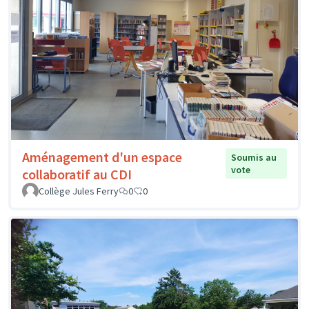
Aménagement d'un espace
Soumis au
vote
collaboratif au CDI
Collège Jules Ferry
0
0