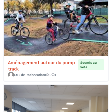
Aménagement autour du pump
Soumis au
vote
track
CMJ de Rochecorbon
0
1