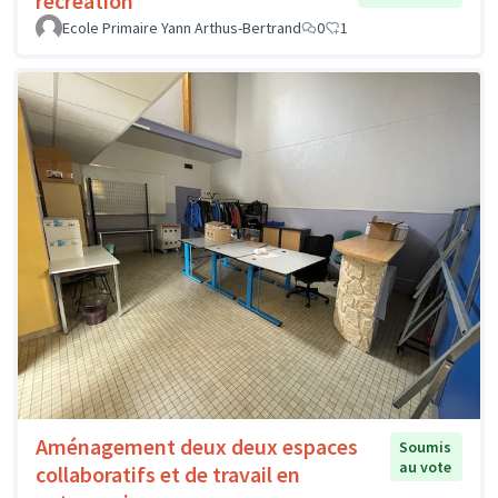
récréation
Ecole Primaire Yann Arthus-Bertrand
0
1
Aménagement deux deux espaces
Soumis
au vote
collaboratifs et de travail en