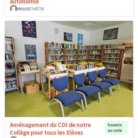
autonomie
MALIGE
0
0
Aménagement du CDI de notre
Soumis
au vote
Collège pour tous les Elèves