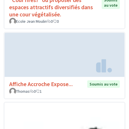
Soumis
au vote
espaces attractifs diversifiés dans
une cour végétalisée.
Ecole Jean Moulin
0
0
Affiche Accroche Expose...
Soumis au vote
Thomas
0
1