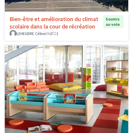
Bien-être et amélioration du climat
Soumis
au vote
scolaire dans la cour de récréation
LEHEUDRE Céline
0
1