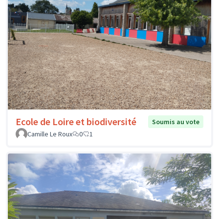
Ecole de Loire et biodiversité
Soumis au vote
Camille Le Roux
0
1