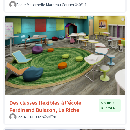
Ecole Maternelle Marceau Courier
0
1
Des classes flexibles à l'école
Soumis
au vote
Ferdinand Buisson, La Riche
Ecole F. Buisson
0
0