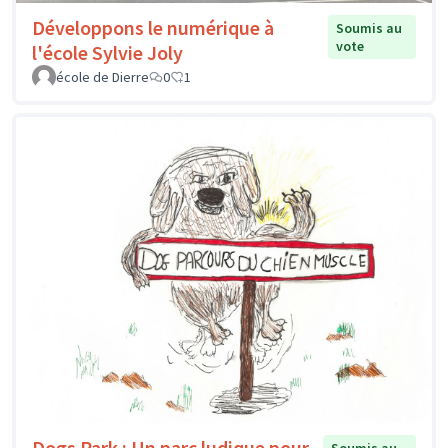
Développons le numérique à
Soumis au
vote
l'école Sylvie Joly
école de Dierre
0
1
Dogs Park : Un parc ludique pour
Soumis au