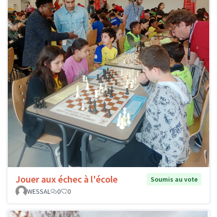
Jouer aux échec à l'école
Soumis au vote
WESSAL
0
0