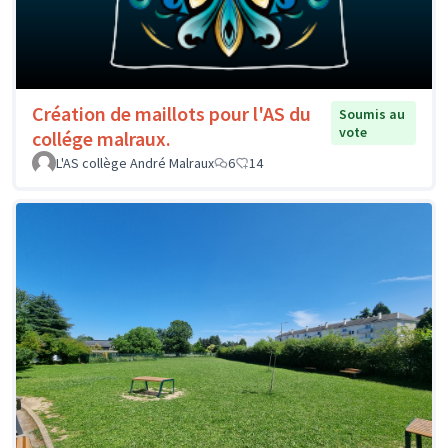
Création de maillots pour l'AS du
Soumis au
vote
collége malraux.
L'AS collège André Malraux
6
14