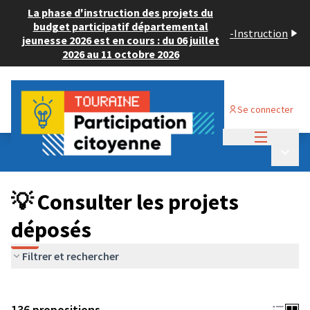
La phase d'instruction des projets du
budget participatif départemental
-
Instruction
jeunesse 2026 est en cours : du 06 juillet
2026 au 11 octobre 2026
Se connecter
Menu princi
Budget Participatif JEUNESSE 2024
/
Menu p
💡 Consulter les projets déposés
💡 Consulter les projets
déposés
Filtrer et rechercher
136 propositions