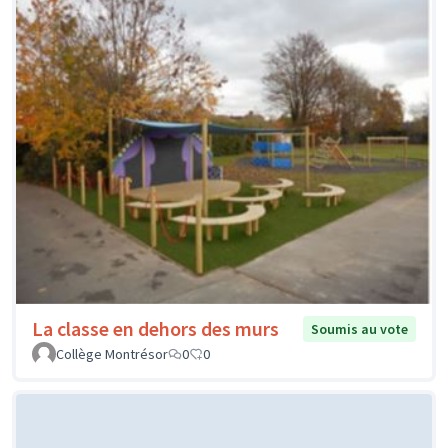
La classe en dehors des murs
Soumis au vote
Collège Montrésor
0
0