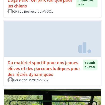
vote
les chiens
CMJ de Rochecorbon
0
1
Du matériel sportif pour nos jeunes
Soumis
au vote
élèves et des parcours ludiques pour
des récrés dynamiques
Gersende Dominé
0
2