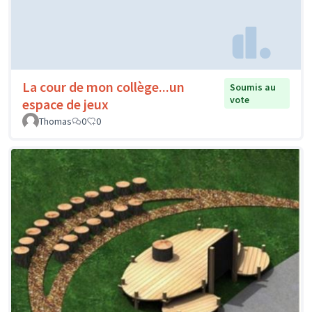
La cour de mon collège...un
Soumis au
vote
espace de jeux
Thomas
0
0