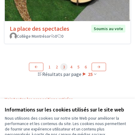
La place des spectacles
Soumis au vote
Collège Montrésor
0
0
1
2
3
4
5
6
Résultats par page :
25
Voir toutes les propositions retirées
Informations sur les cookies utilisés sur le site web
Nous utilisons des cookies sur notre site Web pour améliorer la
Conditions d'utilisation
performance et les contenus du site. Les cookies nous permettent
Paramètres des cookies
de fournir une expérience utilisateur et un contenu plus
CD37 sur X
CD37 sur Facebook
CD37 sur Instagram
CD37 sur YouTube
personnalisés à partir de nos canaux de médias sociaux.