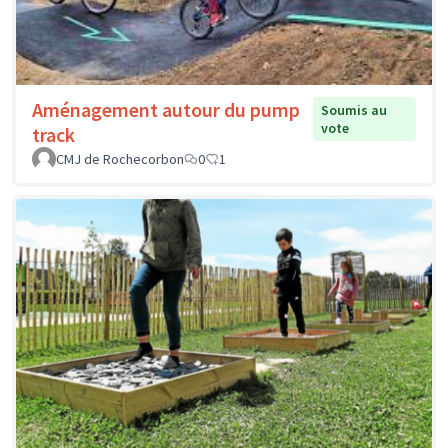
Aménagement autour du pump
Soumis au
vote
track
CMJ de Rochecorbon
0
1