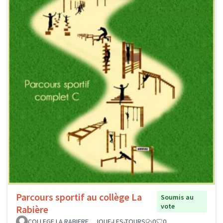
Parcours sportif au collège La
Soumis au
vote
Rabière
COLLEGE LA RABIERE _ JOUE-LES-TOURS
0
0