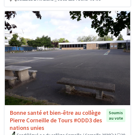
Bonne santé et bien-être au collège
Soumis
au vote
Pierre Corneille de Tours #ODD3 des
nations unies
Ecodélégué.e.s du collège Corneille / Corneille 2030
1
20