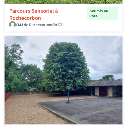
Parcours Sensoriel à
Soumis au
vote
Rochecorbon
CMJ de Rochecorbon
0
1