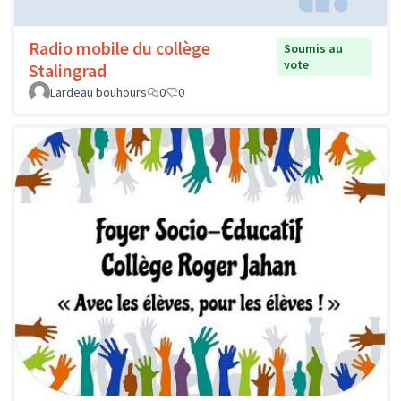
Radio mobile du collège
Soumis au
vote
Stalingrad
Lardeau bouhours
0
0