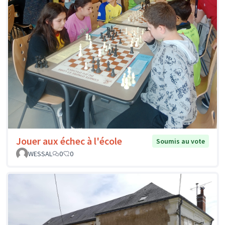
Jouer aux échec à l'école
Soumis au vote
WESSAL
0
0