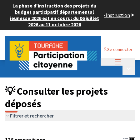
La phase d'instruction des projets du
budget participatif départemental
-
Instruction
jeunesse 2026 est en cours : du 06 juillet
2026 au 11 octobre 2026
Se connecter
Menu princi
Budget Participatif JEUNESSE 2024
/
Menu p
💡 Consulter les projets déposés
💡 Consulter les projets
déposés
Filtrer et rechercher
136 propositions