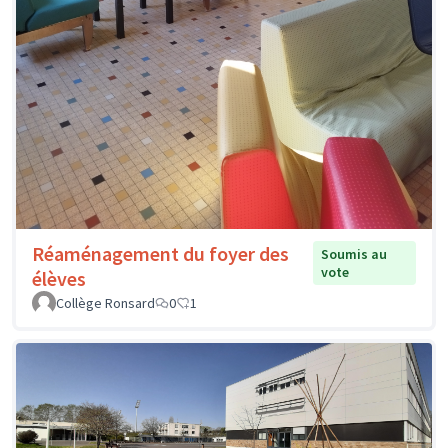
Réaménagement du foyer des
Soumis au
vote
élèves
Collège Ronsard
0
1