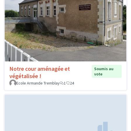
Notre cour aménagée et
Soumis au
vote
végétalisée !
Ecole Armande Tremblay
1
24