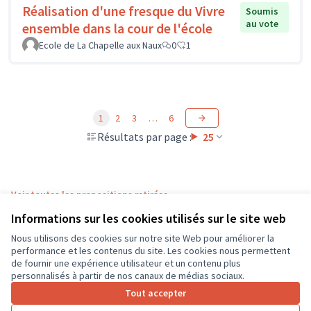
Réalisation d'une fresque du Vivre
Soumis
au vote
ensemble dans la cour de l'école
Ecole de La Chapelle aux Naux
0
1
1
2
3
…
6
Résultats par page :
25
Voir toutes les propositions retirées
Informations sur les cookies utilisés sur le site web
Nous utilisons des cookies sur notre site Web pour améliorer la
Conditions d'utilisation
performance et les contenus du site. Les cookies nous permettent
Paramètres des cookies
de fournir une expérience utilisateur et un contenu plus
CD37 sur X
CD37 sur Facebook
CD37 sur Instagram
CD37 sur YouTube
personnalisés à partir de nos canaux de médias sociaux.
(Lien externe)
(Lien externe)
(Lien externe)
(Lien externe)
Tout accepter