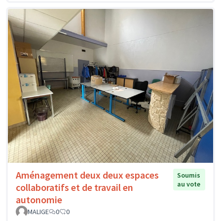
Aménagement deux deux espaces
Soumis
au vote
collaboratifs et de travail en
autonomie
MALIGE
0
0