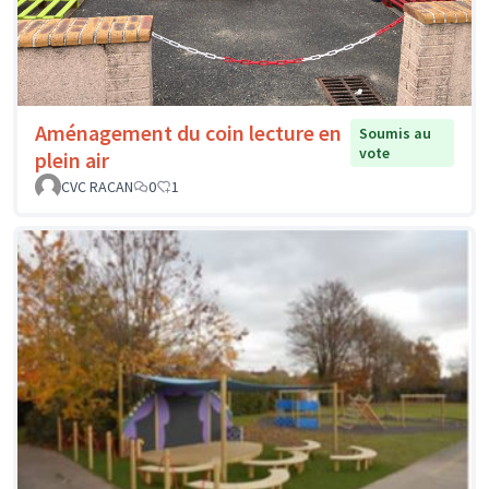
Aménagement du coin lecture en
Soumis au
vote
plein air
CVC RACAN
0
1