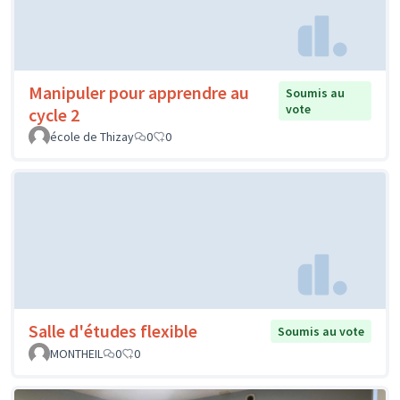
Manipuler pour apprendre au
Soumis au
vote
cycle 2
école de Thizay
0
0
Salle d'études flexible
Soumis au vote
MONTHEIL
0
0