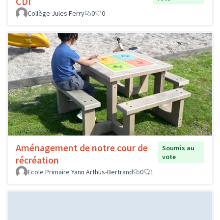
CDI
Collège Jules Ferry
0
0
Aménagement de notre cour de
Soumis au
vote
récréation
Ecole Primaire Yann Arthus-Bertrand
0
1