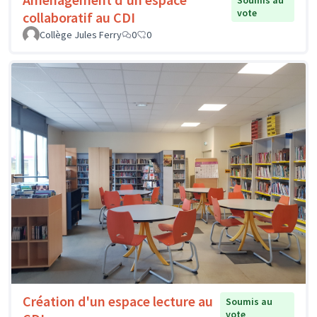
Soumis au
vote
collaboratif au CDI
Collège Jules Ferry
0
0
Création d'un espace lecture au
Soumis au
vote