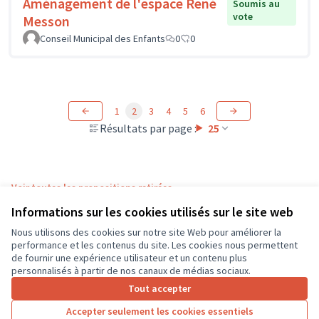
Aménagement de l'espace René
Soumis au
vote
Messon
Conseil Municipal des Enfants
0
0
1
2
3
4
5
6
Résultats par page :
25
Voir toutes les propositions retirées
Informations sur les cookies utilisés sur le site web
Nous utilisons des cookies sur notre site Web pour améliorer la
Conditions d'utilisation
performance et les contenus du site. Les cookies nous permettent
Paramètres des cookies
de fournir une expérience utilisateur et un contenu plus
CD37 sur X
CD37 sur Facebook
CD37 sur Instagram
CD37 sur YouTube
personnalisés à partir de nos canaux de médias sociaux.
(Lien externe)
(Lien externe)
(Lien externe)
(Lien externe)
Tout accepter
Accepter seulement les cookies essentiels