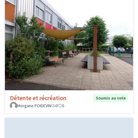
Détente et récréation
Soumis au vote
Morgane POIDEVIN
0
0