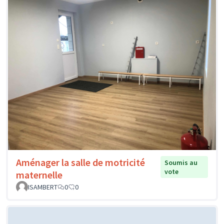
Aménager la salle de motricité
Soumis au
vote
maternelle
ISAMBERT
0
0