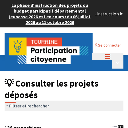
La phase d'instruction des projets du
budget participatif départemental
-
Instruction
jeunesse 2026 est en cours : du 06 juillet
2026 au 11 octobre 2026
Se connecter
Menu princi
Budget Participatif JEUNESSE 2024
/
Menu p
💡 Consulter les projets déposés
💡 Consulter les projets
déposés
Filtrer et rechercher
136 propositions