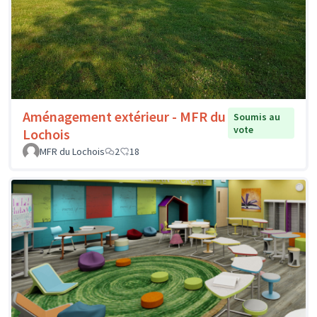
Aménagement extérieur - MFR du
Soumis au
vote
Lochois
MFR du Lochois
2
18