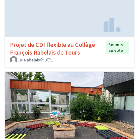
Projet de CDI flexible au Collège
Soumis
au vote
François Rabelais de Tours
CDI Rabelais
0
1