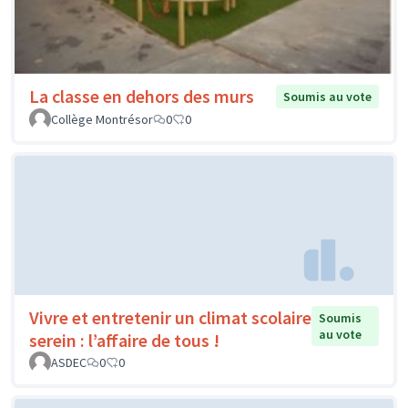
La classe en dehors des murs
Soumis au vote
Collège Montrésor
0
0
Vivre et entretenir un climat scolaire
Soumis
au vote
serein : l’affaire de tous !
ASDEC
0
0