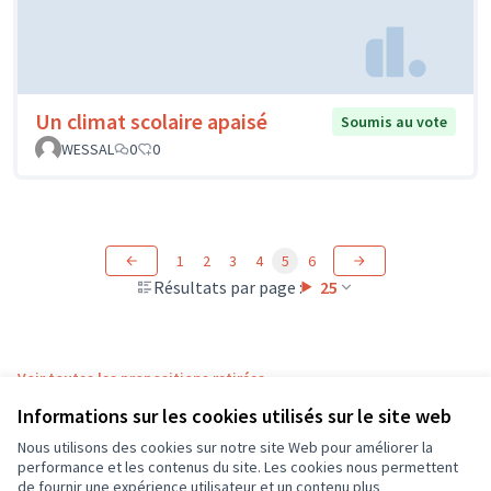
Un climat scolaire apaisé
Soumis au vote
WESSAL
0
0
1
2
3
4
5
6
Résultats par page :
25
Voir toutes les propositions retirées
Informations sur les cookies utilisés sur le site web
Nous utilisons des cookies sur notre site Web pour améliorer la
Conditions d'utilisation
performance et les contenus du site. Les cookies nous permettent
Paramètres des cookies
de fournir une expérience utilisateur et un contenu plus
CD37 sur X
CD37 sur Facebook
CD37 sur Instagram
CD37 sur YouTube