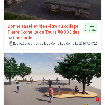
Bonne santé et bien-être au collège
Soumis
au vote
Pierre Corneille de Tours #ODD3 des
nations unies
Ecodélégué.e.s du collège Corneille / Corneille 2030
1
20