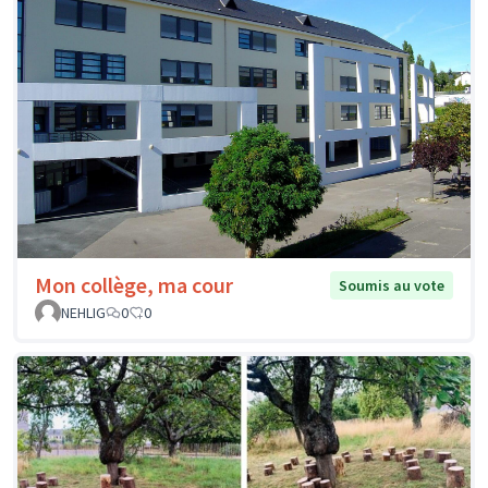
Mon collège, ma cour
Soumis au vote
NEHLIG
0
0