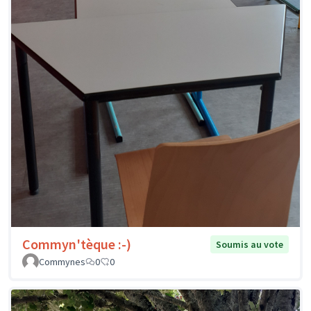
Commyn'tèque :-)
Soumis au vote
Commynes
0
0