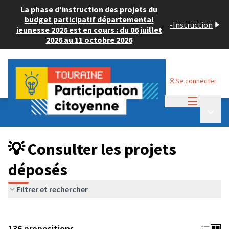
La phase d'instruction des projets du
budget participatif départemental
-
Instruction
jeunesse 2026 est en cours : du 06 juillet
2026 au 11 octobre 2026
Se connecter
Menu princi
Budget Participatif JEUNESSE 2024
/
Menu p
💡 Consulter les projets déposés
💡 Consulter les projets
déposés
Filtrer et rechercher
136 propositions