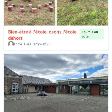
Bien-être à l'école: osons l'école
Soumis au
vote
dehors
Ecole Jules Ferry
0
0