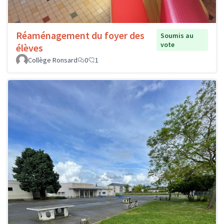
Réaménagement du foyer des
Soumis au
vote
élèves
Collège Ronsard
0
1