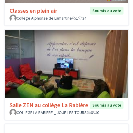
Classes en plein air
Soumis au vote
Collège Alphonse de Lamartine
1
34
Salle ZEN au collège La Rabière
Soumis au vote
COLLEGE LA RABIERE _ JOUE-LES-TOURS
0
0