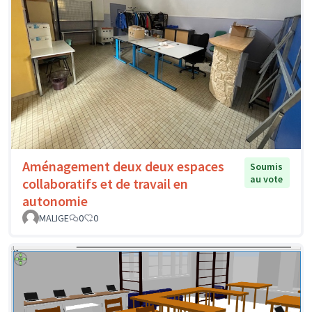
Aménagement deux deux espaces
Soumis
au vote
collaboratifs et de travail en
autonomie
MALIGE
0
0