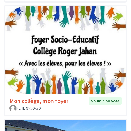
Mon collège, mon foyer
Soumis au vote
NEHLIG
0
0