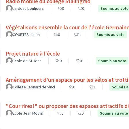
Radio mobile du collège Stalingrad
Lardeau bouhours
0
0
Soumis au vote
Végétalisons ensemble la cour de l'école Germain
COURTES Julien
0
1
Soumis au vote
Projet nature à l'école
Ecole de St Jean
0
0
Soumis au vote
Aménagement d'un espace pour les vélos et trott
Collège Léonard de Vinci
0
1
Soumis a
"Cour rires!" ou proposer des espaces attractifs d
Ecole Jean Moulin
0
0
Soumis au vote