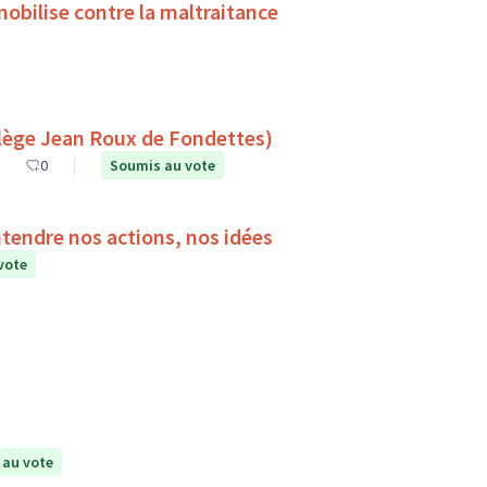
obilise contre la maltraitance
es espaces de lecture à l’extérieur (Collège Jean Roux de Fondettes)
0
Soumis au vote
ntendre nos actions, nos idées
vote
 au vote