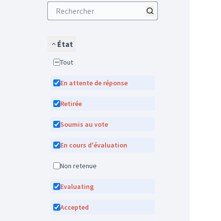
État
Tout
En attente de réponse
Retirée
Soumis au vote
En cours d'évaluation
Non retenue
Evaluating
Accepted