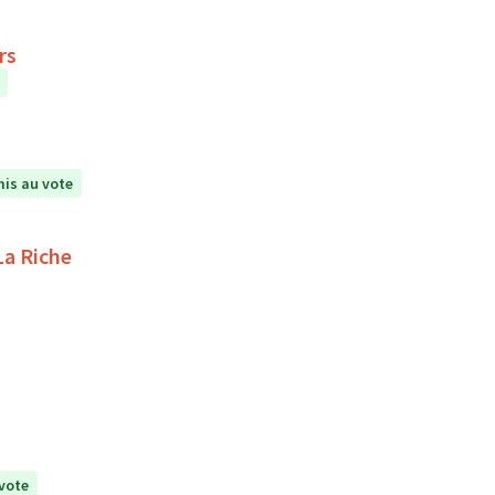
rs
is au vote
La Riche
vote