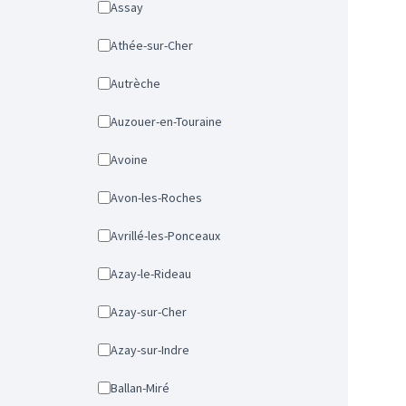
Assay
Athée-sur-Cher
Autrèche
Auzouer-en-Touraine
Avoine
Avon-les-Roches
Avrillé-les-Ponceaux
Azay-le-Rideau
Azay-sur-Cher
Azay-sur-Indre
Ballan-Miré