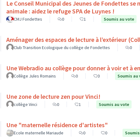
Le Conseil Municipal des Jeunes de Fondettes se m
animale : aidez le refuge SPA de Luynes !
CMJ Fondettes
0
1
Soumis au vote
Aménager d
Club Transition Ecologique du collège de Fondettes
0
Une Webradio au collège pour donner à voir et à e
Collège Jules Romains
0
0
Soumis au 
Une zone de lecture zen pour Vinci!
collège Vinci
0
1
Soumis au vote
Une "maternelle résidence d'artistes"
Ecole maternelle Mariaude
0
0
Soumis