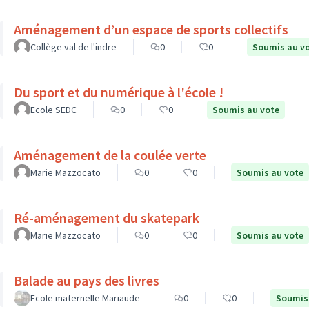
Aménagement d’un espace de sports collectifs
Collège val de l'indre
0
0
Soumis au v
Du sport et du numérique à l'école !
Ecole SEDC
0
0
Soumis au vote
Aménagement de la coulée verte
Marie Mazzocato
0
0
Soumis au vote
Ré-aménagement du skatepark
Marie Mazzocato
0
0
Soumis au vote
Balade au pays des livres
Ecole maternelle Mariaude
0
0
Soumis