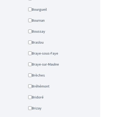
Bourgueil
Bournan
Boussay
Braslou
Braye-sous-Faye
Braye-sur-Maulne
Brèches
Bréhémont
Bridoré
Brizay