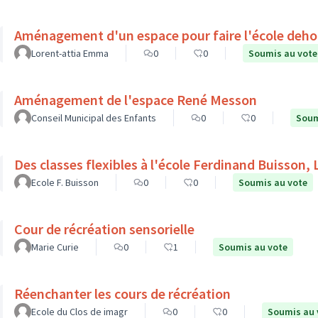
Aménagement d'un espace pour faire l'école deho
Lorent-attia Emma
0
0
Soumis au vote
Aménagement de l'espace René Messon
Conseil Municipal des Enfants
0
0
Soum
Des classes flexibles à l'école Ferdinand Buisson, 
Ecole F. Buisson
0
0
Soumis au vote
Cour de récréation sensorielle
Marie Curie
0
1
Soumis au vote
Réenchanter les cours de récréation
Ecole du Clos de imagr
0
0
Soumis au 