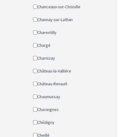
Chanceaux-sur-Choisille
Channay-sur-Lathan
Charentilly
Chargé
Charnizay
Château-la-Vallière
Château-Renault
Chaumussay
Chaveignes
Chédigny
Cheillé