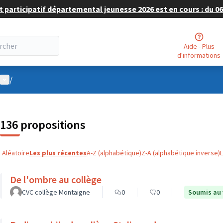
 participatif départemental jeunesse 2026 est en cours : du 06 
Aide - Plus
d'informations
Menu utilisateur
/
136 propositions
Aléatoire
Les plus récentes
A-Z (alphabétique)
Z-A (alphabétique inverse)
De l'ombre au collège
CVC collège Montaigne
0
0
Soumis au 