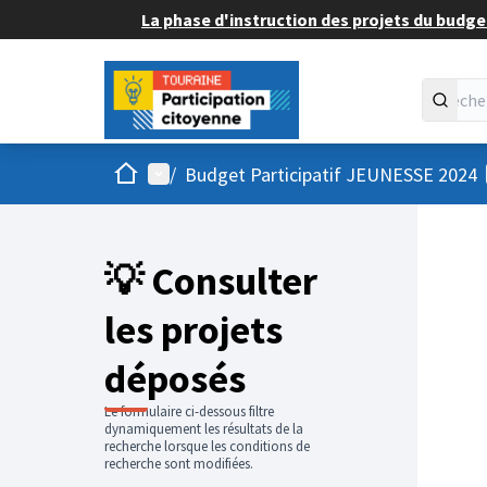
La phase d'instruction des projets du budget
Accueil
Menu principal
/
Budget Participatif JEUNESSE 2024
💡 Consulter
les projets
déposés
Le formulaire ci-dessous filtre
dynamiquement les résultats de la
recherche lorsque les conditions de
recherche sont modifiées.