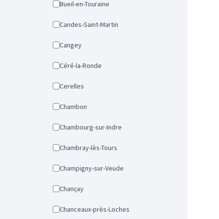
Bueil-en-Touraine
Candes-Saint-Martin
Cangey
Céré-la-Ronde
Cerelles
Chambon
Chambourg-sur-Indre
Chambray-lès-Tours
Champigny-sur-Veude
Chançay
Chanceaux-près-Loches