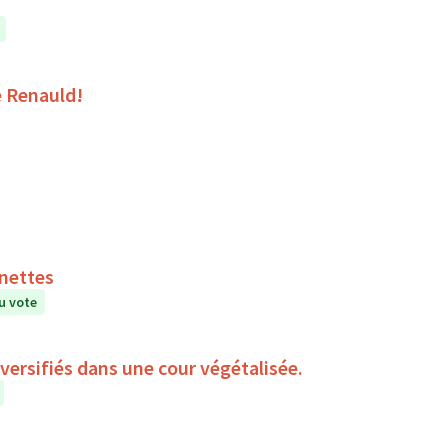
e Renauld!
inettes
u vote
iversifiés dans une cour végétalisée.