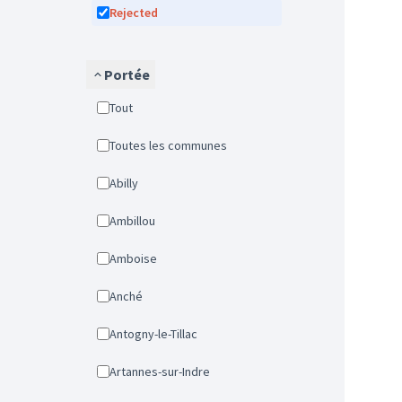
Rejected
Portée
Tout
Toutes les communes
Abilly
Ambillou
Amboise
Anché
Antogny-le-Tillac
Artannes-sur-Indre