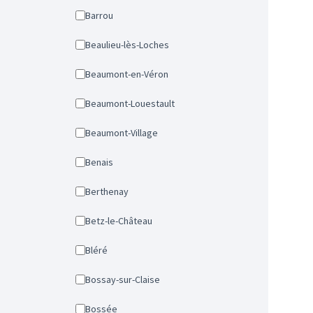
Barrou
Beaulieu-lès-Loches
Beaumont-en-Véron
Beaumont-Louestault
Beaumont-Village
Benais
Berthenay
Betz-le-Château
Bléré
Bossay-sur-Claise
Bossée