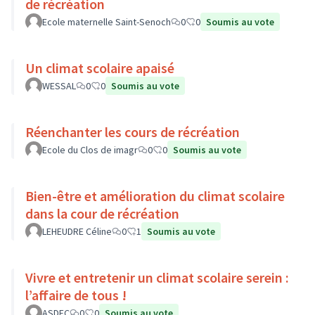
de récréation
Ecole maternelle Saint-Senoch
0
0
Soumis au vote
Un climat scolaire apaisé
WESSAL
0
0
Soumis au vote
Réenchanter les cours de récréation
Ecole du Clos de imagr
0
0
Soumis au vote
Bien-être et amélioration du climat scolaire
dans la cour de récréation
LEHEUDRE Céline
0
1
Soumis au vote
Vivre et entretenir un climat scolaire serein :
l’affaire de tous !
ASDEC
0
0
Soumis au vote