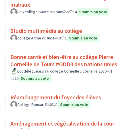
malraux.
L'AS collège André Malraux
6
14
Soumis au vote
Studio multimédia au collège
college Arche du lude
0
1
Soumis au vote
Bonne santé et bien-être au collège Pierre
Corneille de Tours #ODD3 des nations unies
Ecodélégué.e.s du collège Corneille / Corneille 2030
1
20
Soumis au vote
Réaménagement du foyer des élèves
Collège Ronsard
0
1
Soumis au vote
Aménagement et végétalisation de la cour