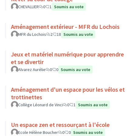
CHEVALLIER
0
1
Soumis au vote
Aménagement extérieur - MFR du Lochois
MFR du Lochois
2
18
Soumis au vote
Jeux et matériel numérique pour apprendre
et se divertir
Alvarez Aurélie
0
0
Soumis au vote
Aménagement d'un espace pour les vélos et
trottinettes
Collège Léonard de Vinci
0
1
Soumis au vote
Un espace zen et ressourçant à l'école
Ecole Hélène Boucher
0
0
Soumis au vote