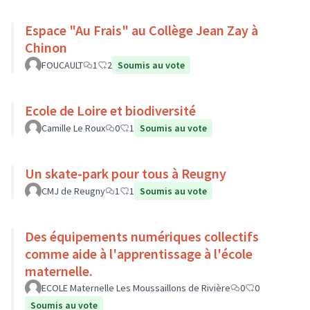
Espace "Au Frais" au Collège Jean Zay à
Chinon
FOUCAULT
1
2
Soumis au vote
Ecole de Loire et biodiversité
Camille Le Roux
0
1
Soumis au vote
Un skate-park pour tous à Reugny
CMJ de Reugny
1
1
Soumis au vote
Des équipements numériques collectifs
comme aide à l'apprentissage à l'école
maternelle.
ECOLE Maternelle Les Moussaillons de Rivière
0
0
Soumis au vote