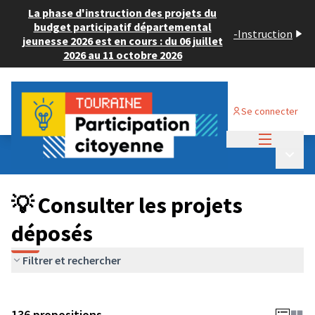
La phase d'instruction des projets du
budget participatif départemental
-
Instruction
jeunesse 2026 est en cours : du 06 juillet
2026 au 11 octobre 2026
Se connecter
Menu princi
Budget Participatif JEUNESSE 2024
/
Menu p
💡 Consulter les projets déposés
💡 Consulter les projets
déposés
Filtrer et rechercher
136 propositions