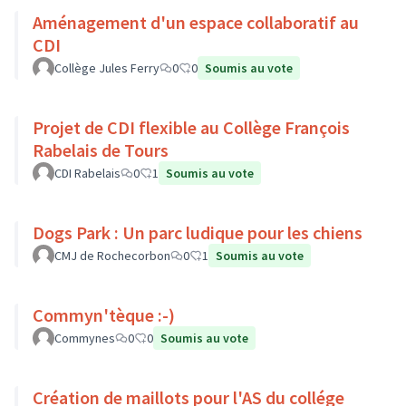
Aménagement d'un espace collaboratif au
CDI
Collège Jules Ferry
0
0
Soumis au vote
Projet de CDI flexible au Collège François
Rabelais de Tours
CDI Rabelais
0
1
Soumis au vote
Dogs Park : Un parc ludique pour les chiens
CMJ de Rochecorbon
0
1
Soumis au vote
Commyn'tèque :-)
Commynes
0
0
Soumis au vote
Création de maillots pour l'AS du collége