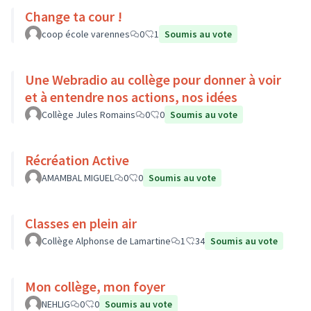
Change ta cour !
coop école varennes
0
1
Soumis au vote
Une Webradio au collège pour donner à voir
et à entendre nos actions, nos idées
Collège Jules Romains
0
0
Soumis au vote
Récréation Active
AMAMBAL MIGUEL
0
0
Soumis au vote
Classes en plein air
Collège Alphonse de Lamartine
1
34
Soumis au vote
Mon collège, mon foyer
NEHLIG
0
0
Soumis au vote