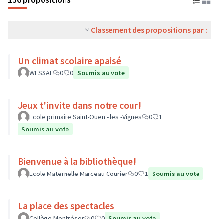
Classement des propositions par :
Un climat scolaire apaisé
WESSAL
0
0
Soumis au vote
Jeux t'invite dans notre cour!
Ecole primaire Saint-Ouen - les -Vignes
0
1
Soumis au vote
Bienvenue à la bibliothèque!
Ecole Maternelle Marceau Courier
0
1
Soumis au vote
La place des spectacles
Collège Montrésor
0
0
Soumis au vote