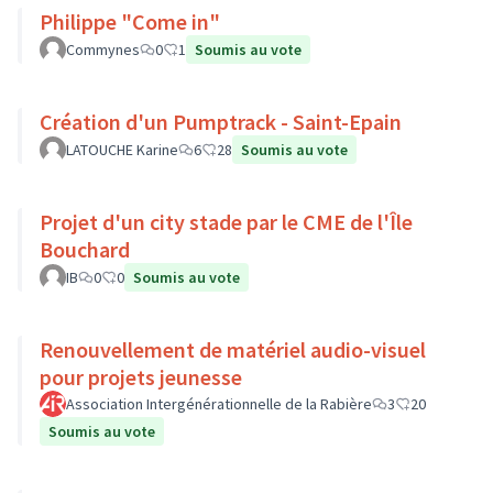
Philippe "Come in"
Commynes
0
1
Soumis au vote
Création d'un Pumptrack - Saint-Epain
LATOUCHE Karine
6
28
Soumis au vote
Projet d'un city stade par le CME de l'Île
Bouchard
IB
0
0
Soumis au vote
Renouvellement de matériel audio-visuel
pour projets jeunesse
Association Intergénérationnelle de la Rabière
3
20
Soumis au vote