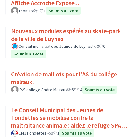
Affiche Accroche Expose...
Thomas
0
1
Soumis au vote
Nouveaux modules espérés au skate-park
de la ville de Luynes
Conseil municipal des Jeunes de Luynes
0
0
Soumis au vote
Création de maillots pour l'AS du collége
malraux.
L'AS collège André Malraux
6
14
Soumis au vote
Le Conseil Municipal des Jeunes de
Fondettes se mobilise contre la
maltraitance animale : aidez le refuge SPA
de Luynes !
CMJ Fondettes
0
1
Soumis au vote