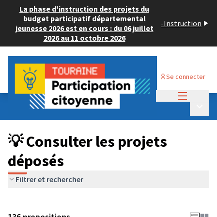
La phase d'instruction des projets du
budget participatif départemental
-
Instruction
jeunesse 2026 est en cours : du 06 juillet
2026 au 11 octobre 2026
Se connecter
Menu princi
Budget Participatif JEUNESSE 2024
/
Menu p
💡 Consulter les projets déposés
💡 Consulter les projets
déposés
Filtrer et rechercher
136 propositions