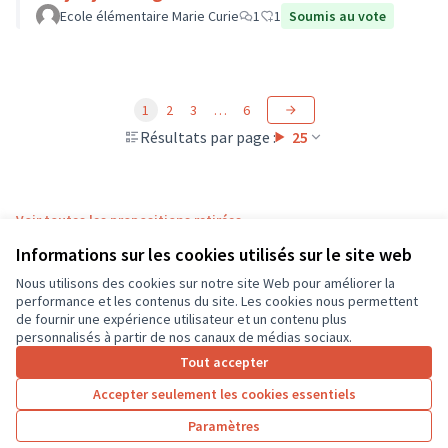
Ecole élémentaire Marie Curie
1
1
Soumis au vote
1
2
3
…
6
Résultats par page :
25
Voir toutes les propositions retirées
Informations sur les cookies utilisés sur le site web
Nous utilisons des cookies sur notre site Web pour améliorer la
Conditions d'utilisation
performance et les contenus du site. Les cookies nous permettent
Paramètres des cookies
de fournir une expérience utilisateur et un contenu plus
CD37 sur X
CD37 sur Facebook
CD37 sur Instagram
CD37 sur YouTube
personnalisés à partir de nos canaux de médias sociaux.
(Lien externe)
(Lien externe)
(Lien externe)
(Lien externe)
Tout accepter
Accepter seulement les cookies essentiels
Licence Cre
(Lien extern
Paramètres
(Lien externe)
Site réalisé grâce au
logiciel libre Decidim
.