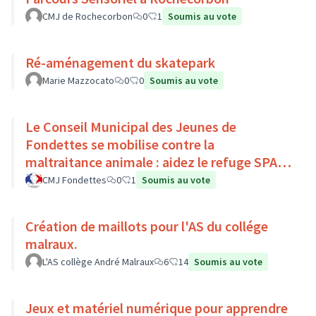
CMJ de Rochecorbon
0
1
Soumis au vote
Ré-aménagement du skatepark
Marie Mazzocato
0
0
Soumis au vote
Le Conseil Municipal des Jeunes de
Fondettes se mobilise contre la
maltraitance animale : aidez le refuge SPA
de Luynes !
CMJ Fondettes
0
1
Soumis au vote
Création de maillots pour l'AS du collége
malraux.
L'AS collège André Malraux
6
14
Soumis au vote
Jeux et matériel numérique pour apprendre