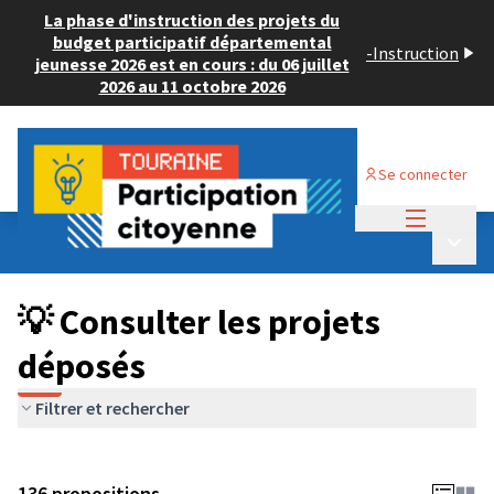
La phase d'instruction des projets du
budget participatif départemental
-
Instruction
jeunesse 2026 est en cours : du 06 juillet
2026 au 11 octobre 2026
Se connecter
Menu princi
Budget Participatif JEUNESSE 2024
/
Menu p
💡 Consulter les projets déposés
💡 Consulter les projets
déposés
Filtrer et rechercher
136 propositions