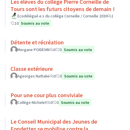
Les élèves du collège Pierre Corneille de
Tours sont les futurs citoyens de demain !
Ecodélégué.e.s du collège Corneille / Corneille 2030
1
10
Soumis au vote
Détente et récréation
Morgane POIDEVIN
0
0
Soumis au vote
Classe extérieure
Ageorges Nathalie
0
0
Soumis au vote
Pour une cour plus conviviale
Collège Michelet
0
0
Soumis au vote
Le Conseil Municipal des Jeunes de
Fondettes se mobilise contre la