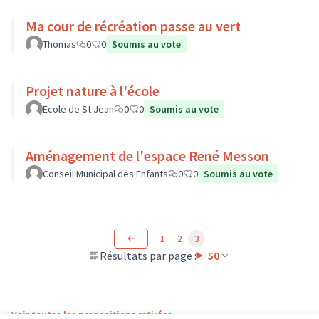
Ma cour de récréation passe au vert
Thomas
0
0
Soumis au vote
Projet nature à l'école
Ecole de St Jean
0
0
Soumis au vote
Aménagement de l'espace René Messon
Conseil Municipal des Enfants
0
0
Soumis au vote
1
2
3
Résultats par page :
50
Voir toutes les propositions retirées