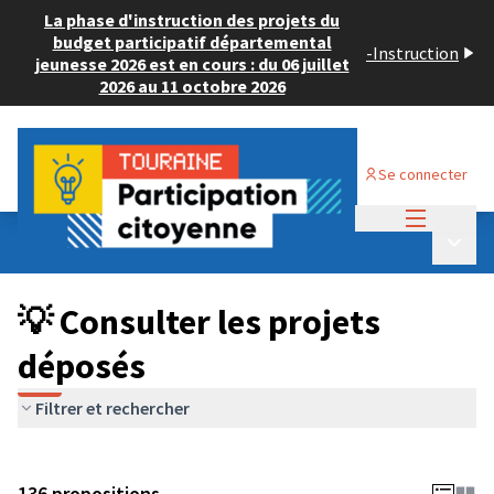
La phase d'instruction des projets du
budget participatif départemental
-
Instruction
jeunesse 2026 est en cours : du 06 juillet
2026 au 11 octobre 2026
Se connecter
Menu princi
Budget Participatif JEUNESSE 2024
/
Menu p
💡 Consulter les projets déposés
💡 Consulter les projets
déposés
Filtrer et rechercher
136 propositions