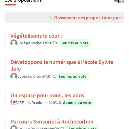
Classement des propositions par :
Végétalisons la cour !
Collège Michelet
0
0
Soumis au vote
Développons le numérique à l'école Sylvie
Joly
école de Dierre
0
1
Soumis au vote
Un espace pour nous, les ados.
APE Les Diablotins
0
0
Soumis au vote
Parcours Sensoriel à Rochecorbon
CMJ de Rochecorbon
0
1
Soumis au vote