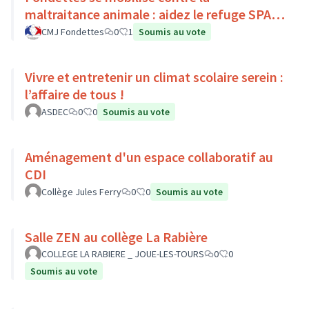
maltraitance animale : aidez le refuge SPA
de Luynes !
CMJ Fondettes
0
1
Soumis au vote
Vivre et entretenir un climat scolaire serein :
l’affaire de tous !
ASDEC
0
0
Soumis au vote
Aménagement d'un espace collaboratif au
CDI
Collège Jules Ferry
0
0
Soumis au vote
Salle ZEN au collège La Rabière
COLLEGE LA RABIERE _ JOUE-LES-TOURS
0
0
Soumis au vote