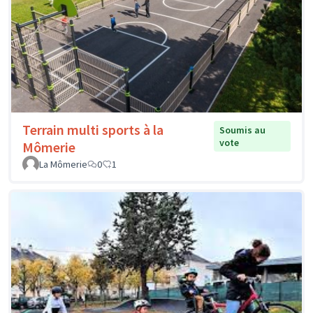
Terrain multi sports à la
Soumis au
vote
Mômerie
La Mômerie
0
1