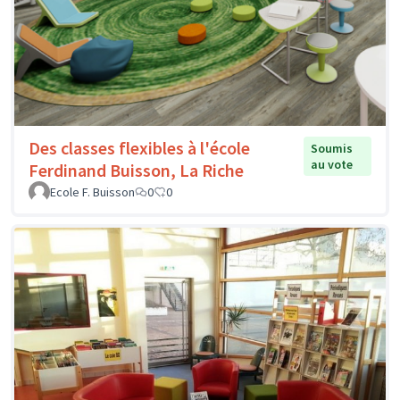
Des classes flexibles à l'école
Soumis
au vote
Ferdinand Buisson, La Riche
Ecole F. Buisson
0
0