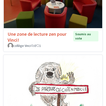
Une zone de lecture zen pour
Soumis au
vote
Vinci!
collège Vinci
0
1