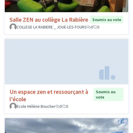
Salle ZEN au collège La Rabière
Soumis au vote
COLLEGE LA RABIERE _ JOUE-LES-TOURS
0
0
Un espace zen et ressourçant à
Soumis au
vote
l'école
Ecole Hélène Boucher
0
0