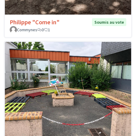
Philippe "Come in"
Soumis au vote
Commynes
0
1