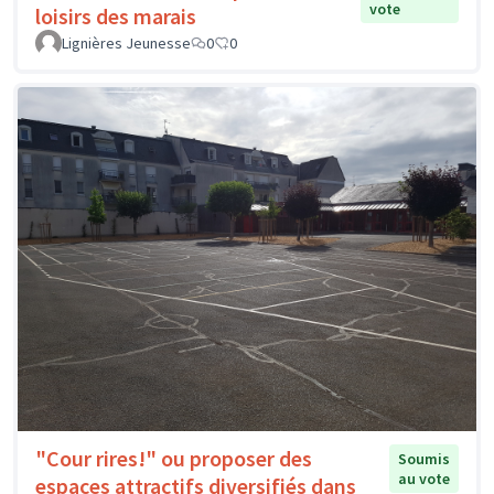
vote
loisirs des marais
Lignières Jeunesse
0
0
"Cour rires!" ou proposer des
Soumis
au vote
espaces attractifs diversifiés dans