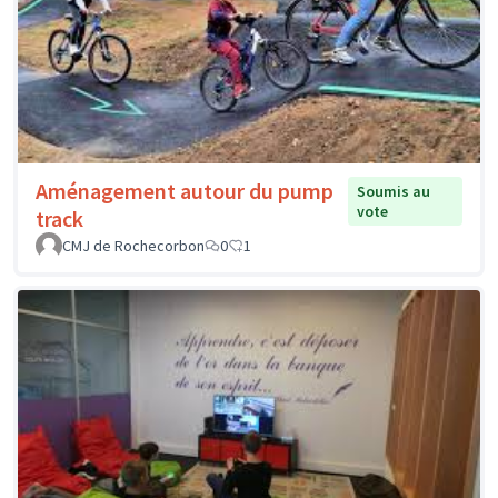
Aménagement autour du pump
Soumis au
vote
track
CMJ de Rochecorbon
0
1