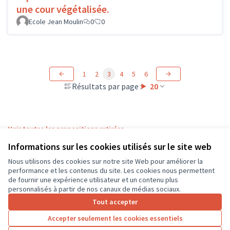
une cour végétalisée.
Ecole Jean Moulin
0
0
1
2
3
4
5
6
Résultats par page :
20
Voir toutes les propositions retirées
Informations sur les cookies utilisés sur le site web
Nous utilisons des cookies sur notre site Web pour améliorer la
Conditions d'utilisation
performance et les contenus du site. Les cookies nous permettent
Paramètres des cookies
de fournir une expérience utilisateur et un contenu plus
CD37 sur X
CD37 sur Facebook
CD37 sur Instagram
CD37 sur YouTube
personnalisés à partir de nos canaux de médias sociaux.
(Lien externe)
(Lien externe)
(Lien externe)
(Lien externe)
Tout accepter
Accepter seulement les cookies essentiels
Licence Cre
(Lien extern