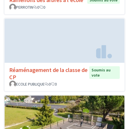
Soumis au vote
PERROTIN
0
0
Réaménagement de la classe de
Soumis au
vote
CP
ECOLE PUBLIQUE
0
0