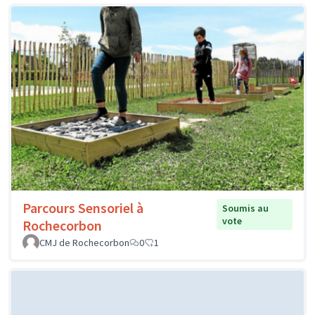
Parcours Sensoriel à
Soumis au
vote
Rochecorbon
CMJ de Rochecorbon
0
1