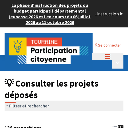
La phase d'instruction des projets du
budget participatif départemental
-
Instruction
jeunesse 2026 est en cours : du 06 juillet
2026 au 11 octobre 2026
Se connecter
Menu princi
Budget Participatif JEUNESSE 2024
/
Menu p
💡 Consulter les projets déposés
💡 Consulter les projets
déposés
Filtrer et rechercher
136 propositions