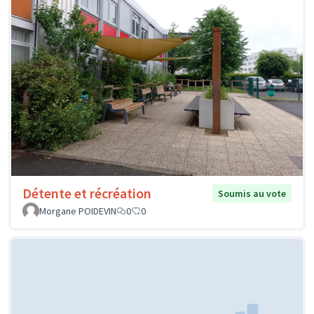
Détente et récréation
Soumis au vote
Morgane POIDEVIN
0
0