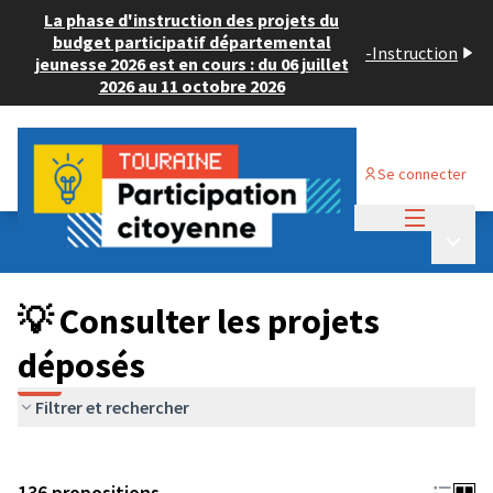
La phase d'instruction des projets du
budget participatif départemental
-
Instruction
jeunesse 2026 est en cours : du 06 juillet
2026 au 11 octobre 2026
Se connecter
Menu princi
Budget Participatif JEUNESSE 2024
/
Menu p
💡 Consulter les projets déposés
💡 Consulter les projets
déposés
Filtrer et rechercher
136 propositions