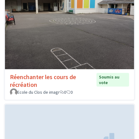
Réenchanter les cours de
Soumis au
vote
récréation
Ecole du Clos de imagr
0
0