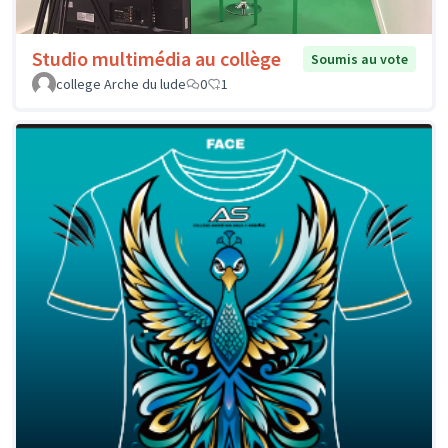
Studio multimédia au collège
Soumis au vote
college Arche du lude
0
1