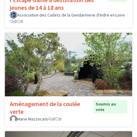
jeunes de 14 à 18 ans
Association des Cadets de la Gendarmerie d'Indre-et-Loire
0
0
Aménagement de la coulée
Soumis au
vote
verte
Marie Mazzocato
0
0