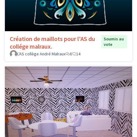
Création de maillots pour l'AS du
Soumis au
vote
collége malraux.
L'AS collège André Malraux
6
14