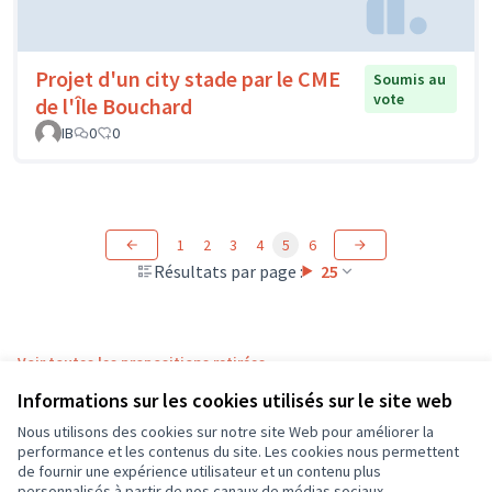
Projet d'un city stade par le CME
Soumis au
vote
de l'Île Bouchard
IB
0
0
1
2
3
4
5
6
Résultats par page :
25
Voir toutes les propositions retirées
Informations sur les cookies utilisés sur le site web
Nous utilisons des cookies sur notre site Web pour améliorer la
Conditions d'utilisation
performance et les contenus du site. Les cookies nous permettent
Paramètres des cookies
de fournir une expérience utilisateur et un contenu plus
CD37 sur X
CD37 sur Facebook
CD37 sur Instagram
CD37 sur YouTube
personnalisés à partir de nos canaux de médias sociaux.