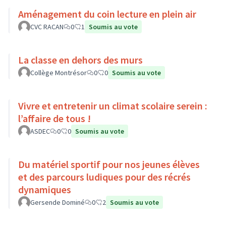
Aménagement du coin lecture en plein air
CVC RACAN
0
1
Soumis au vote
La classe en dehors des murs
Collège Montrésor
0
0
Soumis au vote
Vivre et entretenir un climat scolaire serein :
l’affaire de tous !
ASDEC
0
0
Soumis au vote
Du matériel sportif pour nos jeunes élèves
et des parcours ludiques pour des récrés
dynamiques
Gersende Dominé
0
2
Soumis au vote