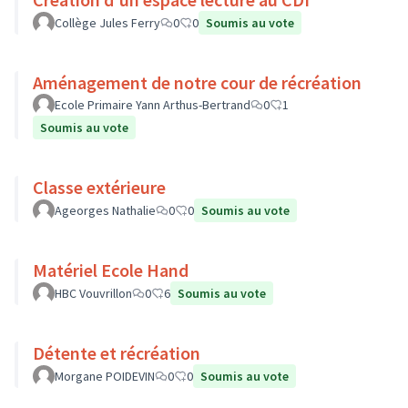
Collège Jules Ferry
0
0
Soumis au vote
Aménagement de notre cour de récréation
Ecole Primaire Yann Arthus-Bertrand
0
1
Soumis au vote
Classe extérieure
Ageorges Nathalie
0
0
Soumis au vote
Matériel Ecole Hand
HBC Vouvrillon
0
6
Soumis au vote
Détente et récréation
Morgane POIDEVIN
0
0
Soumis au vote