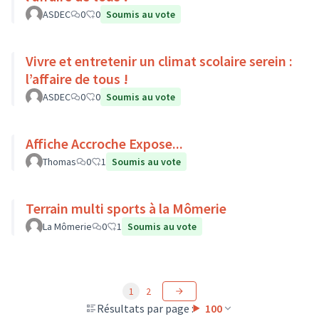
ASDEC
0
0
Soumis au vote
Vivre et entretenir un climat scolaire serein :
l’affaire de tous !
ASDEC
0
0
Soumis au vote
Affiche Accroche Expose...
Thomas
0
1
Soumis au vote
Terrain multi sports à la Mômerie
La Mômerie
0
1
Soumis au vote
1
2
Résultats par page :
100