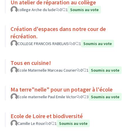
Un atelier de réparation au collège
college Arche du lude
0
1
Soumis au vote
Création d'espaces dans notre cour de
récréation.
COLLEGE FRANCOIS RABELAIS
0
1
Soumis au vote
Tous en cuisine!
Ecole Maternelle Marceau Courier
0
1
Soumis au vote
Ma terre"nelle" pour un potager à l'école
Ecole maternelle Paul Emile Victor
0
3
Soumis au vote
Ecole de Loire et biodiversité
Camille Le Roux
0
1
Soumis au vote