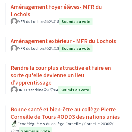
Aménagement foyer élèves- MFR du
Lochois
MFR du Lochois
2
18
Soumis au vote
Aménagement extérieur - MFR du Lochois
MFR du Lochois
2
18
Soumis au vote
Rendre la cour plus attractive et faire en
sorte qu'elle devienne un lieu
d'apprentissage
DROT sandrine
1
64
Soumis au vote
Bonne santé et bien-être au collège Pierre
Corneille de Tours #ODD3 des nations unies
Ecodélégué.e.s du collège Corneille / Corneille 2030
1
20
Soumis au vote