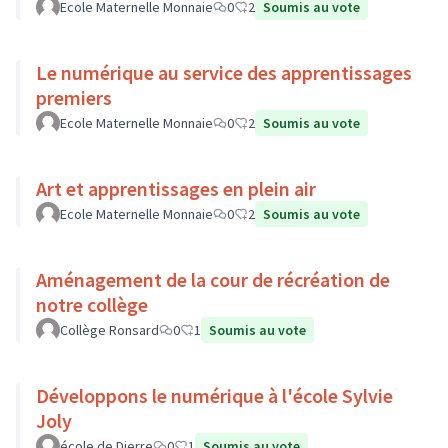
Ecole Maternelle Monnaie
0
2
Soumis au vote
Le numérique au service des apprentissages
premiers
Ecole Maternelle Monnaie
0
2
Soumis au vote
Art et apprentissages en plein air
Ecole Maternelle Monnaie
0
2
Soumis au vote
Aménagement de la cour de récréation de
notre collège
Collège Ronsard
0
1
Soumis au vote
Développons le numérique à l'école Sylvie
Joly
école de Dierre
0
1
Soumis au vote