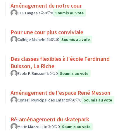
Aménagement de notre cour
CLG Langeais
0
0
Soumis au vote
Pour une cour plus conviviale
Collège Michelet
0
0
Soumis au vote
Des classes flexibles à l'école Ferdinand
Buisson, La Riche
Ecole F. Buisson
0
0
Soumis au vote
Aménagement de l'espace René Messon
Conseil Municipal des Enfants
0
0
Soumis au vote
Ré-aménagement du skatepark
Marie Mazzocato
0
0
Soumis au vote