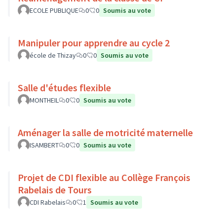
ECOLE PUBLIQUE
0
0
Soumis au vote
Manipuler pour apprendre au cycle 2
école de Thizay
0
0
Soumis au vote
Salle d'études flexible
MONTHEIL
0
0
Soumis au vote
Aménager la salle de motricité maternelle
ISAMBERT
0
0
Soumis au vote
Projet de CDI flexible au Collège François
Rabelais de Tours
CDI Rabelais
0
1
Soumis au vote