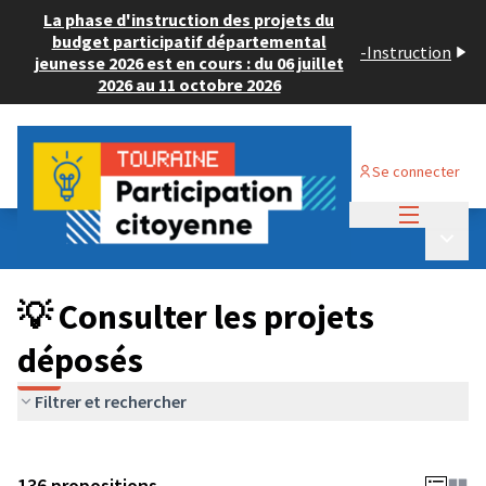
La phase d'instruction des projets du
budget participatif départemental
-
Instruction
jeunesse 2026 est en cours : du 06 juillet
2026 au 11 octobre 2026
Se connecter
Menu princi
Budget Participatif JEUNESSE 2024
/
Menu p
💡 Consulter les projets déposés
💡 Consulter les projets
déposés
Filtrer et rechercher
136 propositions