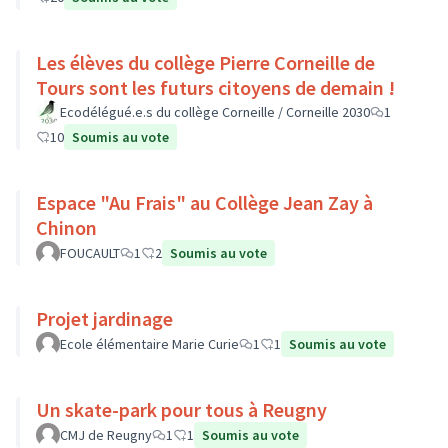
Les élèves du collège Pierre Corneille de
Tours sont les futurs citoyens de demain !
Ecodélégué.e.s du collège Corneille / Corneille 2030
1
10
Soumis au vote
Espace "Au Frais" au Collège Jean Zay à
Chinon
FOUCAULT
1
2
Soumis au vote
Projet jardinage
Ecole élémentaire Marie Curie
1
1
Soumis au vote
Un skate-park pour tous à Reugny
CMJ de Reugny
1
1
Soumis au vote