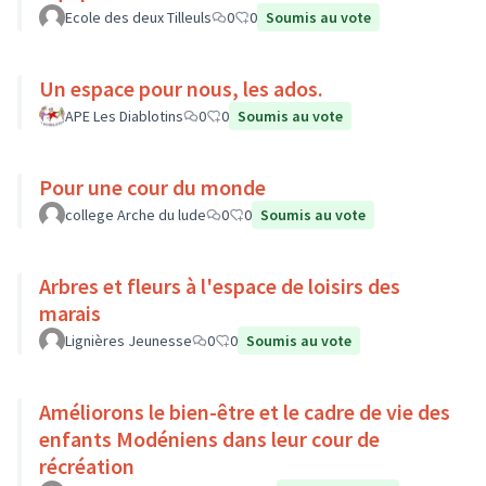
Ecole des deux Tilleuls
0
0
Soumis au vote
Un espace pour nous, les ados.
APE Les Diablotins
0
0
Soumis au vote
Pour une cour du monde
college Arche du lude
0
0
Soumis au vote
Arbres et fleurs à l'espace de loisirs des
marais
Lignières Jeunesse
0
0
Soumis au vote
Améliorons le bien-être et le cadre de vie des
enfants Modéniens dans leur cour de
récréation