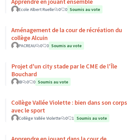
Apprendre en jouant ensemble
Ecole Albert Ruelle
0
0
Soumis au vote
Aménagement de la cour de récréation du
collège Alcuin
PACREAU
0
0
Soumis au vote
Projet d'un city stade par le CME de l'Île
Bouchard
IB
0
0
Soumis au vote
Collège Vallée Violette : bien dans son corps
avec le sport
Collège Vallée Violette
0
1
Soumis au vote
Apprendre en jouant dans la cour de