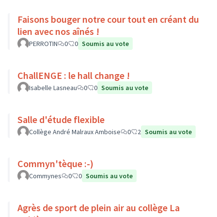
Faisons bouger notre cour tout en créant du
lien avec nos aînés !
PERROTIN
0
0
Soumis au vote
ChallENGE : le hall change !
Isabelle Lasneau
0
0
Soumis au vote
Salle d'étude flexible
Collège André Malraux Amboise
0
2
Soumis au vote
Commyn'tèque :-)
Commynes
0
0
Soumis au vote
Agrès de sport de plein air au collège La