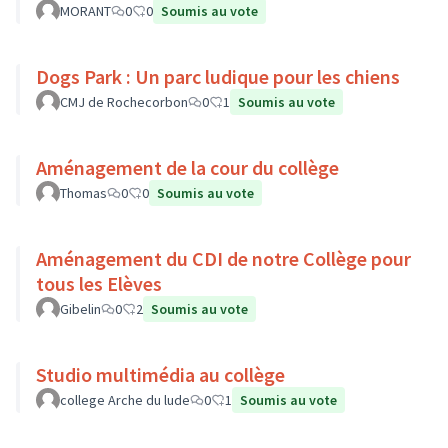
MORANT
0
0
Soumis au vote
Dogs Park : Un parc ludique pour les chiens
CMJ de Rochecorbon
0
1
Soumis au vote
Aménagement de la cour du collège
Thomas
0
0
Soumis au vote
Aménagement du CDI de notre Collège pour
tous les Elèves
Gibelin
0
2
Soumis au vote
Studio multimédia au collège
college Arche du lude
0
1
Soumis au vote