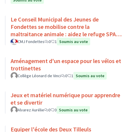
Soumis au vote
Le Conseil Municipal des Jeunes de
Fondettes se mobilise contre la
maltraitance animale : aidez le refuge SPA
de Luynes !
CMJ Fondettes
0
1
Soumis au vote
Aménagement d'un espace pour les vélos et
trottinettes
Collège Léonard de Vinci
0
1
Soumis au vote
Jeux et matériel numérique pour apprendre
et se divertir
Alvarez Aurélie
0
0
Soumis au vote
Equiper l'école des Deux Tilleuls