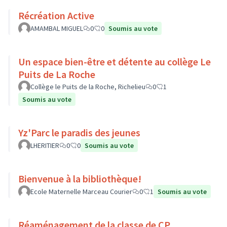
Récréation Active
AMAMBAL MIGUEL
0
0
Soumis au vote
Un espace bien-être et détente au collège Le
Puits de La Roche
Collège le Puits de la Roche, Richelieu
0
1
Soumis au vote
Yz'Parc le paradis des jeunes
LHERITIER
0
0
Soumis au vote
Bienvenue à la bibliothèque!
Ecole Maternelle Marceau Courier
0
1
Soumis au vote
Réaménagement de la classe de CP