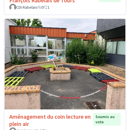
François Rabelais de Tours
CDI Rabelais
0
1
Aménagement du coin lecture en
Soumis au
vote
plein air