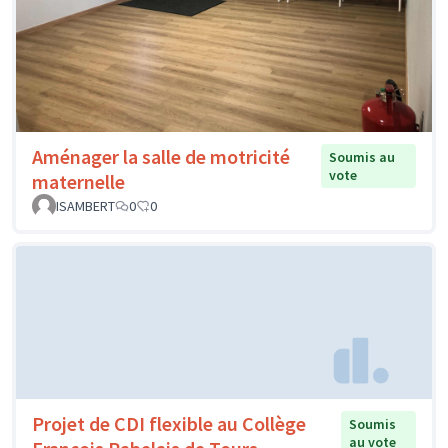
Aménager la salle de motricité
Soumis au
vote
maternelle
ISAMBERT
0
0
Projet de CDI flexible au Collège
Soumis
au vote