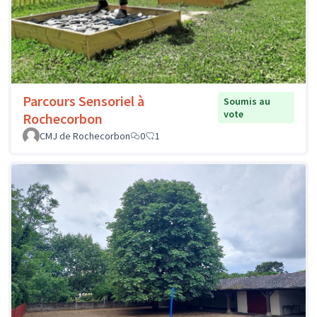
Parcours Sensoriel à
Soumis au
vote
Rochecorbon
CMJ de Rochecorbon
0
1