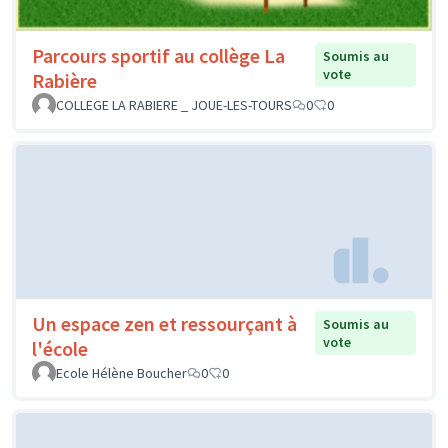
Parcours sportif au collège La
Soumis au
vote
Rabière
COLLEGE LA RABIERE _ JOUE-LES-TOURS
0
0
Un espace zen et ressourçant à
Soumis au
vote
l'école
Ecole Hélène Boucher
0
0