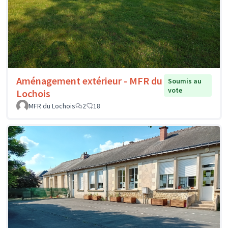
Aménagement extérieur - MFR du
Soumis au
vote
Lochois
MFR du Lochois
2
18