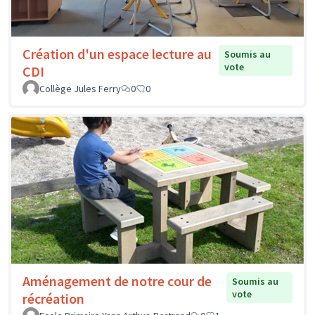
Création d'un espace lecture au
Soumis au
vote
CDI
Collège Jules Ferry
0
0
Aménagement de notre cour de
Soumis au
vote
récréation