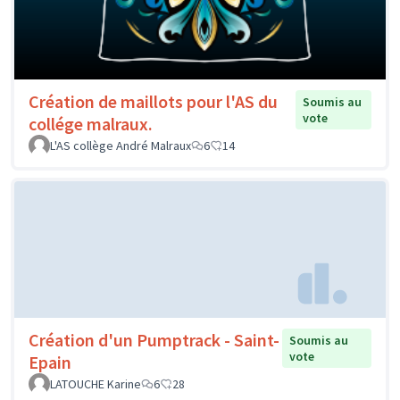
Création de maillots pour l'AS du
Soumis au
vote
collége malraux.
L'AS collège André Malraux
6
14
Création d'un Pumptrack - Saint-
Soumis au
vote
Epain
LATOUCHE Karine
6
28