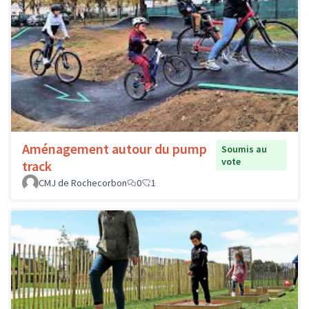
Aménagement autour du pump
Soumis au
vote
track
CMJ de Rochecorbon
0
1