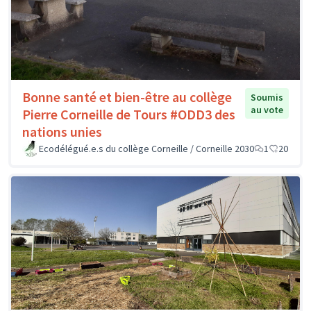
Bonne santé et bien-être au collège
Soumis
au vote
Pierre Corneille de Tours #ODD3 des
nations unies
Ecodélégué.e.s du collège Corneille / Corneille 2030
1
20