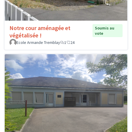
Notre cour aménagée et
Soumis au
vote
végétalisée !
Ecole Armande Tremblay
1
24