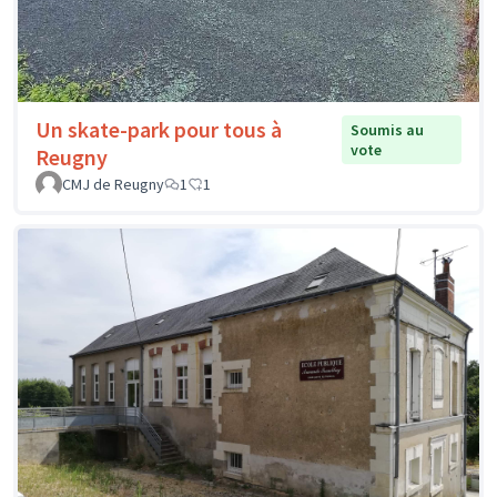
Un skate-park pour tous à
Soumis au
vote
Reugny
CMJ de Reugny
1
1