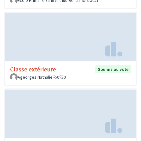
Ecole Primaire Yann Arthus-Bertrand
0
1
Classe extérieure
Soumis au vote
Ageorges Nathalie
0
0