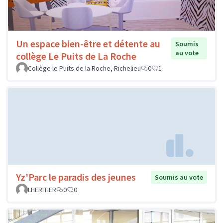
Un espace bien-être et détente au
Soumis
au vote
collège Le Puits de La Roche
Collège le Puits de la Roche, Richelieu
0
1
Yz'Parc le paradis des jeunes
Soumis au vote
LHERITIER
0
0