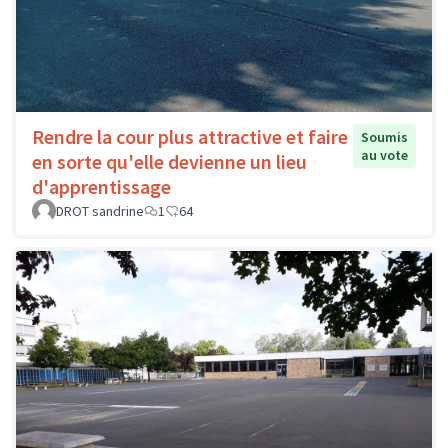
Rendre la cour plus attractive et faire
Soumis
au vote
en sorte qu'elle devienne un lieu
d'apprentissage
DROT sandrine
1
64