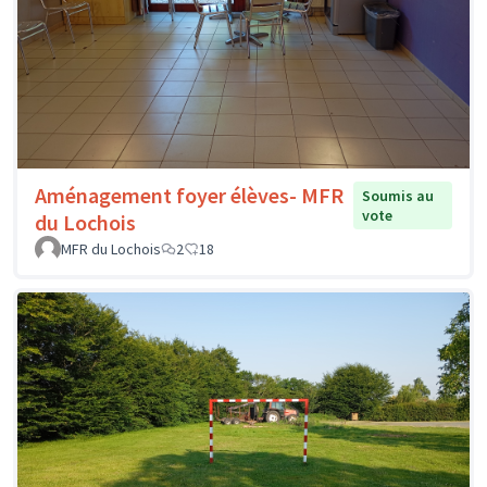
Aménagement foyer élèves- MFR
Soumis au
vote
du Lochois
MFR du Lochois
2
18