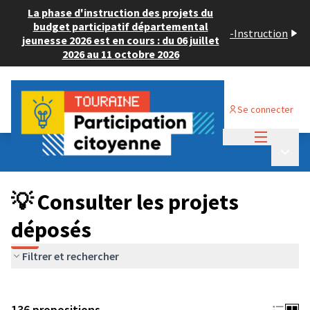
La phase d'instruction des projets du
budget participatif départemental
-
Instruction
jeunesse 2026 est en cours : du 06 juillet
2026 au 11 octobre 2026
Se connecter
Menu princi
Budget Participatif JEUNESSE 2024
/
Menu p
💡 Consulter les projets déposés
💡 Consulter les projets
déposés
Filtrer et rechercher
136 propositions