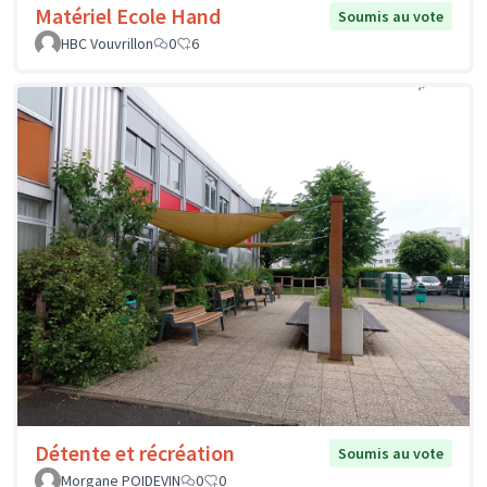
Matériel Ecole Hand
Soumis au vote
HBC Vouvrillon
0
6
Détente et récréation
Soumis au vote
Morgane POIDEVIN
0
0