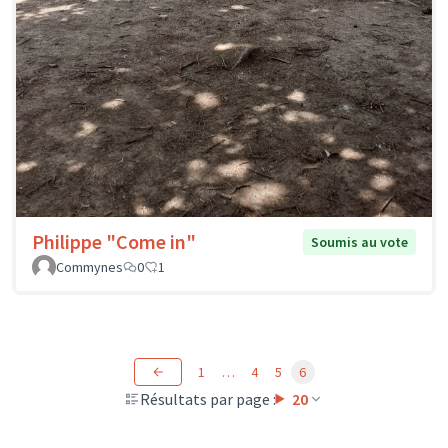
Philippe "Come in"
Soumis au vote
Commynes
0
1
1
…
4
5
6
Résultats par page :
20