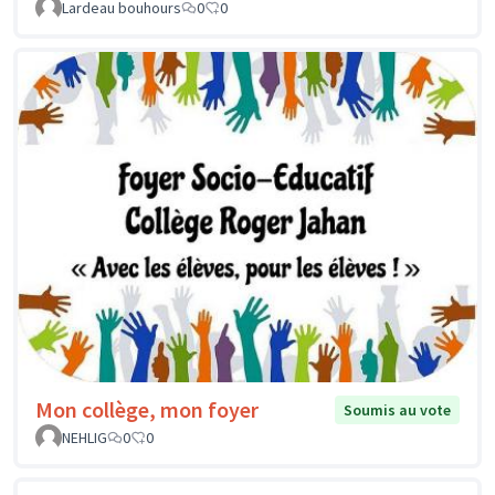
Lardeau bouhours
0
0
Mon collège, mon foyer
Soumis au vote
NEHLIG
0
0