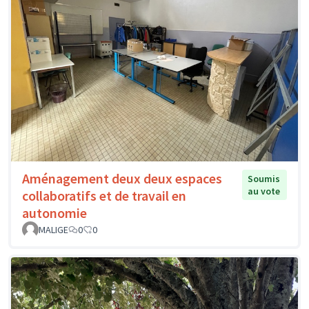
Aménagement deux deux espaces
Soumis
au vote
collaboratifs et de travail en
autonomie
MALIGE
0
0