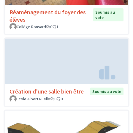
Réaménagement du foyer des
Soumis au
vote
élèves
Collège Ronsard
0
1
Création d'une salle bien être
Soumis au vote
Ecole Albert Ruelle
0
0