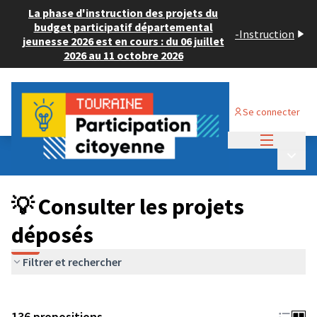
La phase d'instruction des projets du
budget participatif départemental
-
Instruction
jeunesse 2026 est en cours : du 06 juillet
2026 au 11 octobre 2026
Se connecter
Menu princi
Budget Participatif JEUNESSE 2024
/
Menu p
💡 Consulter les projets déposés
💡 Consulter les projets
déposés
Filtrer et rechercher
136 propositions