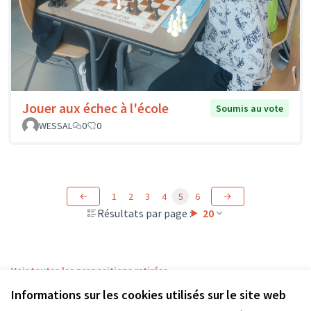
Jouer aux échec à l'école
Soumis au vote
WESSAL
0
0
1
2
3
4
5
6
Résultats par page :
20
Voir toutes les propositions retirées
Informations sur les cookies utilisés sur le site web