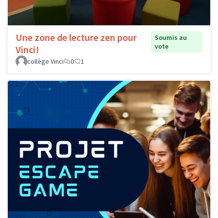
Une zone de lecture zen pour
Soumis au
vote
Vinci!
collège Vinci
0
1