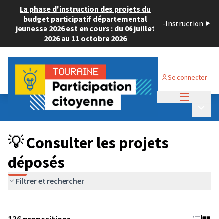
La phase d'instruction des projets du
budget participatif départemental
-
Instruction
jeunesse 2026 est en cours : du 06 juillet
2026 au 11 octobre 2026
Se connecter
Menu princi
Budget Participatif JEUNESSE 2024
/
Menu p
💡 Consulter les projets déposés
💡 Consulter les projets
déposés
Filtrer et rechercher
136 propositions