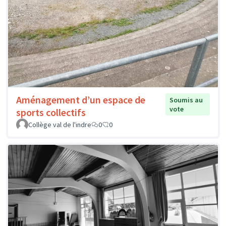
Aménagement d’un espace de
Soumis au
vote
sports collectifs
Collège val de l'indre
0
0