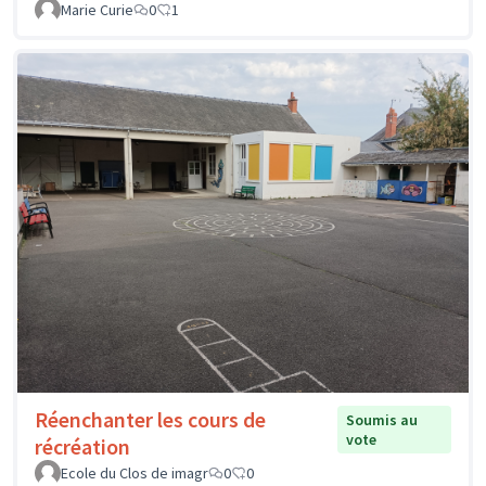
Marie Curie
0
1
Réenchanter les cours de
Soumis au
vote
récréation
Ecole du Clos de imagr
0
0