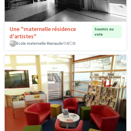
Une "maternelle résidence
Soumis au
vote
d'artistes"
Ecole maternelle Mariaude
0
0